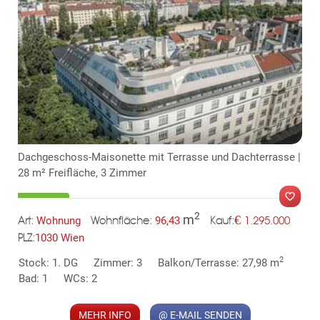
KLIS
TE
Dachgeschoss-Maisonette mit Terrasse und Dachterrasse |
28 m² Freifläche, 3 Zimmer
2
m
€
Wohnung
96,43
1.295.000
Art:
Wohnfläche:
Kauf:
1030 Wien
PLZ:
MER
2
Stock: 1. DG
Zimmer: 3
Balkon/Terrasse: 27,98 m
Bad: 1
WCs: 2
MEHR INFO
@ E-MAIL SENDEN