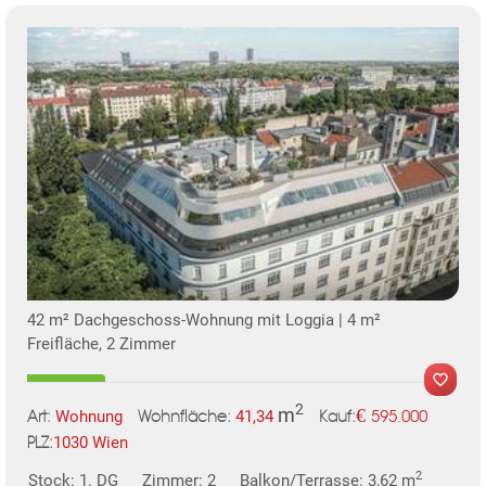
KLIS
TE
42 m² Dachgeschoss-Wohnung mit Loggia | 4 m²
Freifläche, 2 Zimmer
2
m
€
Wohnung
41,34
595.000
Art:
Wohnfläche:
Kauf:
1030 Wien
PLZ:
MER
2
Stock: 1. DG
Zimmer: 2
Balkon/Terrasse: 3,62 m