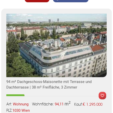
KLIS
94 m² Dachgeschoss-Maisonette mit Terrasse und
TE
Dachterrasse | 38 m² Freifläche, 3 Zimmer
2
m
€
Wohnung
94,11
1.295.000
Art:
Wohnfläche:
Kauf:
1030 Wien
PLZ: