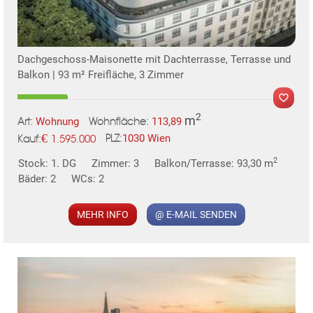
TE
Dachgeschoss-Maisonette mit Dachterrasse, Terrasse und
Balkon | 93 m² Freifläche, 3 Zimmer
2
m
Wohnung
113,89
Art:
Wohnfläche:
€
1030 Wien
1.595.000
PLZ:
Kauf:
MER
2
Stock: 1. DG
Zimmer: 3
Balkon/Terrasse: 93,30 m
Bäder: 2
WCs: 2
MEHR INFO
@ E-MAIL SENDEN
KLIS