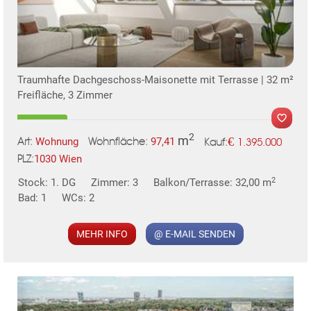
TE
Traumhafte Dachgeschoss-Maisonette mit Terrasse | 32 m²
Freifläche, 3 Zimmer
2
m
€
Wohnung
97,41
1.395.000
Art:
Wohnfläche:
Kauf:
1030 Wien
PLZ:
2
Stock: 1. DG
Zimmer: 3
Balkon/Terrasse: 32,00 m
MER
Bad: 1
WCs: 2
MEHR INFO
@ E-MAIL SENDEN