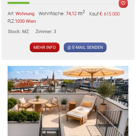
2
m
€
Wohnung
74,12
615.000
Art:
Wohnfläche:
Kauf:
1030 Wien
PLZ:
Stock: MZ
Zimmer: 3
MER
MEHR INFO
@ E-MAIL SENDEN