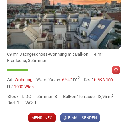
TE
69 m² Dachgeschoss-Wohnung mit Balkon | 14 m²
Freifläche, 3 Zimmer
2
m
€
Wohnung
69,47
895.000
Art:
Wohnfläche:
Kauf:
1030 Wien
PLZ:
MER
2
Stock: 1. DG
Zimmer: 3
Balkon/Terrasse: 13,95 m
Bad: 1
WC: 1
MEHR INFO
@ E-MAIL SENDEN