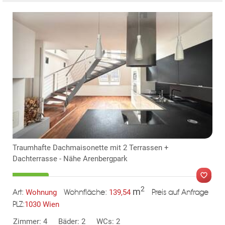
KLIS
Traumhafte Dachmaisonette mit 2 Terrassen +
Dachterrasse - Nähe Arenbergpark
2
m
Wohnung
139,54
Art:
Wohnfläche:
Preis auf Anfrage
1030 Wien
PLZ:
MER
Zimmer: 4
Bäder: 2
WCs: 2