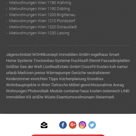
Mietwohnungen Wien 1180 Währing
Mietwohnungen Wien 1190 Döbling
Mietwohnungen Wien 1200 Brigittenau
Mietwohnungen Wien 1210 Floridsdorf
Mietwohnungen Wien 1220 Donaustadt
Mietwohnungen Wien 1230 Liesing
Jägerschnitzel
WOHNkonzept Immobilien GmbH
vogelhaus
Smart
Home Systeme
Trockenbau Systeme
fruchtsaft
Eternit Fassadenplatten
Größter See der Welt
LionRealEstate GmbH
CrossFit Kosten
koh samui
urlaub
Markisen preise
Wärmepumpe
Gerüche neutralisieren
Kinderzimmer einrichten Tipps
Küchenplanung Grundriss
Wohnbauprojekte in Wien
Türkische Möbel
gewichtszunahme
Arwag
Wohnungen
Photovoltaik Module
container haus kosten österreich
LIND
Immobilien KG
größte Wüste
Eigentumswohnungen Steiermark
TE