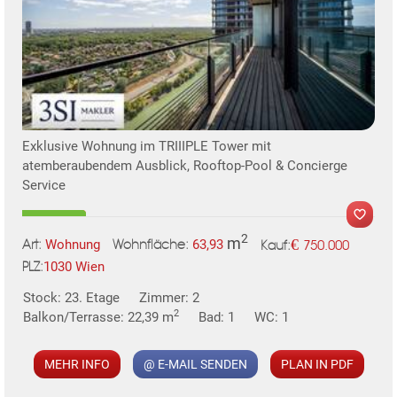
Exklusive Wohnung im TRIIIPLE Tower mit
atemberaubendem Ausblick, Rooftop-Pool & Concierge
Service
2
m
€
Wohnung
63,93
750.000
Art:
Wohnfläche:
Kauf:
1030 Wien
PLZ:
MER
Stock: 23. Etage
Zimmer: 2
2
Balkon/Terrasse: 22,39 m
Bad: 1
WC: 1
MEHR INFO
@ E-MAIL SENDEN
PLAN IN PDF