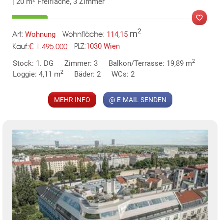
| 20 m² Freifläche, 3 Zimmer
2
m
Wohnung
114,15
Art:
Wohnfläche:
€
1030 Wien
1.495.000
PLZ:
Kauf:
MER
2
Stock: 1. DG
Zimmer: 3
Balkon/Terrasse: 19,89 m
2
Loggie: 4,11 m
Bäder: 2
WCs: 2
MEHR INFO
@ E-MAIL SENDEN
KLIS