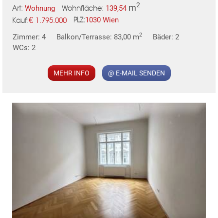
2
m
Wohnung
139,54
Art:
Wohnfläche:
€
1030 Wien
1.795.000
PLZ:
Kauf:
2
Zimmer: 4
Balkon/Terrasse: 83,00 m
Bäder: 2
MER
WCs: 2
MEHR INFO
@ E-MAIL SENDEN
KLIS