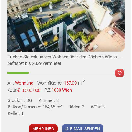
Erleben Sie exklusives Wohnen über den Dächern Wiens –
befristet bis 2029 vermietet
2
m
Wohnung
167,00
Art:
Wohnfläche:
€
1030 Wien
3.500.000
PLZ:
Kauf:
Stock: 1. DG
Zimmer: 3
2
Balkon/Terrasse: 164,65 m
Bäder: 2
WCs: 3
Keller: 1
MEHR INFO
@ E-MAIL SENDEN