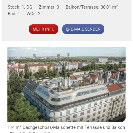
MER
2
Stock: 1. DG
Zimmer: 3
Balkon/Terrasse: 38,01 m
Bad: 1
WCs: 2
MEHR INFO
@ E-MAIL SENDEN
KLIS
114 m² Dachgeschoss-Maisonette mit Terrasse und Balkon
TE