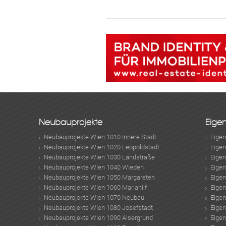
Neubauprojekte
Eige
Neubauprojekte Wien 1010 Innere Stadt
Eige
Neubauprojekte Wien 1020 Leopoldstadt
Eige
Neubauprojekte Wien 1030 Landstraße
Eige
Neubauprojekte Wien 1040 Wieden
Eige
Neubauprojekte Wien 1050 Margareten
Eige
Neubauprojekte Wien 1060 Mariahilf
Eige
Neubauprojekte Wien 1070 Neubau
Eige
Neubauprojekte Wien 1080 Josefstadt
Eige
Neubauprojekte Wien 1090 Alsergrund
Eige