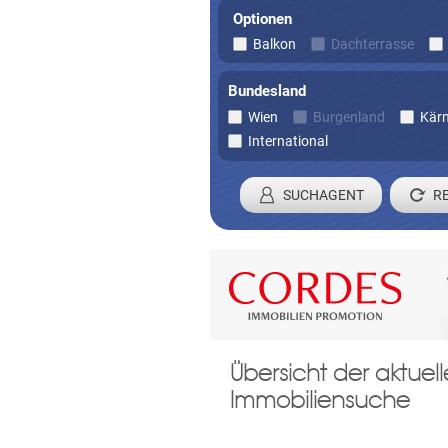
Optionen
Balkon
Dachterrasse
Bundesland
Wien
Burgenland
Kär
International
SUCHAGENT
Registrieren 
Übersicht der aktue
Damit wir ihre Anfrage verarbei
Immobiliensuche