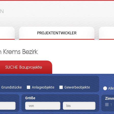
Jump to navigation
PROJEKTENTWICKLER
Krems Bezirk
SUCHE Bauprojekte
Grundstücke
Anlageobjekte
Gewerbeobjekte
Alle
Größe
Zimm
1