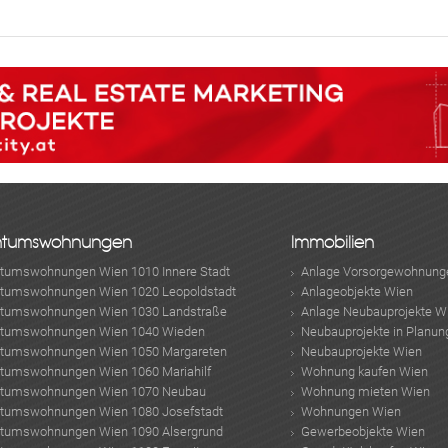
ntumswohnungen
Immobilien
ntumswohnungen Wien 1010 Innere Stadt
Anlage Vorsorgewohnung
ntumswohnungen Wien 1020 Leopoldstadt
Anlageobjekte Wien
ntumswohnungen Wien 1030 Landstraße
Anlage Neubauprojekte W
ntumswohnungen Wien 1040 Wieden
Neubauprojekte in Planun
ntumswohnungen Wien 1050 Margareten
Neubauprojekte Wien
ntumswohnungen Wien 1060 Mariahilf
Wohnung kaufen Wien
ntumswohnungen Wien 1070 Neubau
Wohnung mieten Wien
ntumswohnungen Wien 1080 Josefstadt
Wohnungen Wien
ntumswohnungen Wien 1090 Alsergrund
Gewerbeobjekte Wien