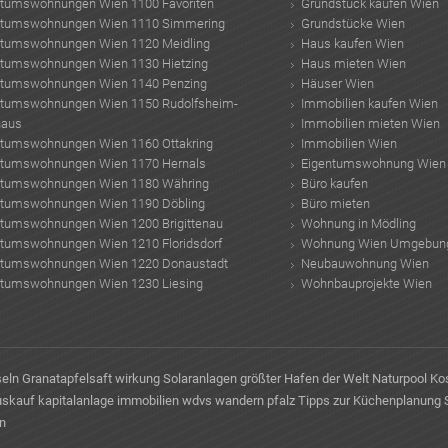
ntumswohnungen Wien 1100 Favoriten
Grundstück kaufen Wien
ntumswohnungen Wien 1110 Simmering
Grundstücke Wien
ntumswohnungen Wien 1120 Meidling
Haus kaufen Wien
ntumswohnungen Wien 1130 Hietzing
Haus mieten Wien
ntumswohnungen Wien 1140 Penzing
Häuser Wien
ntumswohnungen Wien 1150 Rudolfsheim-
Immobilien kaufen Wien
haus
Immobilien mieten Wien
ntumswohnungen Wien 1160 Ottakring
Immobilien Wien
ntumswohnungen Wien 1170 Hernals
Eigentumswohnung Wien
ntumswohnungen Wien 1180 Währing
Büro kaufen
ntumswohnungen Wien 1190 Döbling
Büro mieten
ntumswohnungen Wien 1200 Brigittenau
Wohnung in Mödling
ntumswohnungen Wien 1210 Floridsdorf
Wohnung Wien Umgebun
ntumswohnungen Wien 1220 Donaustadt
Neubauwohnung Wien
ntumswohnungen Wien 1230 Liesing
Wohnbauprojekte Wien
seln
Granatapfelsaft wirkung
Solaranlagen
größter Hafen der Welt
Naturpool Ko
uskauf
kapitalanlage immobilien
wdvs
wandern pfalz
Tipps zur Küchenplanung
en