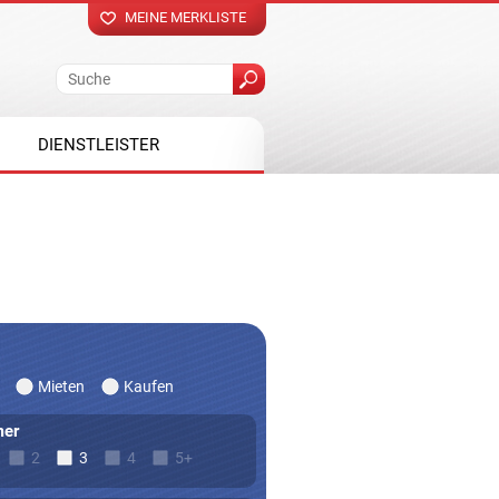
MEINE MERKLISTE
DIENSTLEISTER
Mieten
Kaufen
er
2
3
4
5+