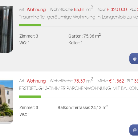
ABONNIEREN
2
Wohnung
85,81
m
€
320.000
Art:
Wohnfläche:
Kauf:
PLZ:
Traumhafte, geräumige Wohnung in Langenlois zu ve
2
Zimmer: 3
Garten: 75,36 m
WC: 1
Keller: 1
@ 
2
Wohnung
78,39
m
€
1.362
3
Art:
Wohnfläche:
Miete:
PLZ:
ERSTBEZUG! 3-ZIMMER PÄRCHENWOHNUNG MIT BALKO
2
Zimmer: 3
Balkon/Terrasse: 24,13 m
WC: 1
@ 