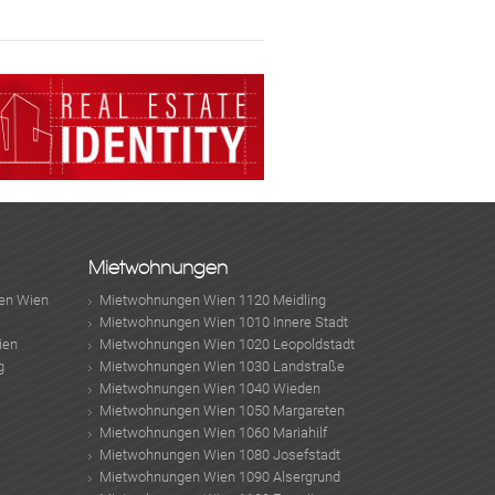
Mietwohnungen
en Wien
Mietwohnungen Wien 1120 Meidling
MER
Mietwohnungen Wien 1010 Innere Stadt
ien
Mietwohnungen Wien 1020 Leopoldstadt
g
Mietwohnungen Wien 1030 Landstraße
Mietwohnungen Wien 1040 Wieden
Mietwohnungen Wien 1050 Margareten
Mietwohnungen Wien 1060 Mariahilf
Mietwohnungen Wien 1080 Josefstadt
Mietwohnungen Wien 1090 Alsergrund