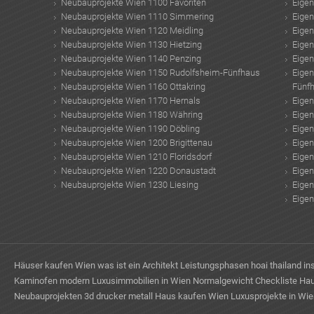
Neubauprojekte Wien 1100 Favoriten
Eige
Neubauprojekte Wien 1110 Simmering
Eige
Neubauprojekte Wien 1120 Meidling
Eige
Neubauprojekte Wien 1130 Hietzing
Eige
Neubauprojekte Wien 1140 Penzing
Eige
Neubauprojekte Wien 1150 Rudolfsheim-Fünfhaus
Eige
Neubauprojekte Wien 1160 Ottakring
Fünf
Neubauprojekte Wien 1170 Hernals
Eige
Neubauprojekte Wien 1180 Währing
Eige
Neubauprojekte Wien 1190 Döbling
Eige
Neubauprojekte Wien 1200 Brigittenau
Eige
Neubauprojekte Wien 1210 Floridsdorf
Eige
Neubauprojekte Wien 1220 Donaustadt
Eige
Neubauprojekte Wien 1230 Liesing
Eige
Eige
Häuser kaufen Wien
was ist ein Architekt
Leistungsphasen hoai
thailand in
Kaminofen modern
Luxusimmobilien in Wien
Normalgewicht
Checkliste Ha
Neubauprojekten
3d drucker metall
Haus kaufen Wien
Luxusprojekte in Wi