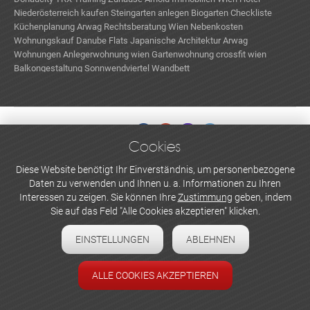
Niederösterreich kaufen
Steingarten anlegen
Biogarten
Checkliste
Küchenplanung
Arwag
Rechtsberatung Wien
Nebenkosten
Wohnungskauf
Danube Flats
Japanische Architektur
Arwag
Wohnungen
Anlegerwohnung wien
Gartenwohnung
crossfit wien
Balkongestaltung
Sonnwendviertel
Wandbett
Cookies
WERBEN UND INSERIEREN
Diese Website benötigt Ihr Einverständnis, um personenbezogene
Daten zu verwenden und Ihnen u. a. Informationen zu Ihren
Newsletter abonnieren
Interessen zu zeigen. Sie können Ihre
Zustimmung
geben, indem
Sie auf das Feld "Alle Cookies akzeptieren" klicken.
Datenschutzerklärung
EINSTELLUNGEN
ABLEHNEN
Cookie-Einstellungen
Impressum
ALLE COOKIES AKZEPTIEREN