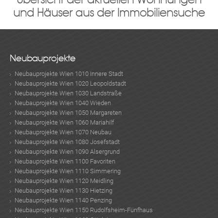
und Häuser aus der Immobiliensuche
Neubauprojekte
Neubauprojekte Wien 1010 Innere Stadt
Neubauprojekte Wien 1020 Leopoldstadt
Neubauprojekte Wien 1030 Landstraße
Neubauprojekte Wien 1040 Wieden
Neubauprojekte Wien 1050 Margareten
Neubauprojekte Wien 1060 Mariahilf
Neubauprojekte Wien 1070 Neubau
Neubauprojekte Wien 1080 Josefstadt
Neubauprojekte Wien 1090 Alsergrund
Neubauprojekte Wien 1100 Favoriten
Neubauprojekte Wien 1110 Simmering
Neubauprojekte Wien 1120 Meidling
Neubauprojekte Wien 1130 Hietzing
Neubauprojekte Wien 1140 Penzing
Neubauprojekte Wien 1150 Rudolfsheim-Fünfhaus