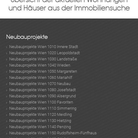
und Häuser aus der Immobiliensuche
Neubauprojekte
Neubauprojekte Wien 1010 Innere Stadt
Neubauprojekte Wien 1020 Leopoldstadt
Neubauprojekte Wien 1030 Landstraße
Neubauprojekte Wien 1040 Wieden
Neubauprojekte Wien 1050 Margareten
Neubauprojekte Wien 1060 Mariahilf
Neubauprojekte Wien 1070 Neubau
Neubauprojekte Wien 1080 Josefstadt
Neubauprojekte Wien 1090 Alsergrund
Neubauprojekte Wien 1100 Favoriten
Neubauprojekte Wien 1110 Simmering
Neubauprojekte Wien 1120 Meidling
Neubauprojekte Wien 1130 Hietzing
Neubauprojekte Wien 1140 Penzing
Neubauprojekte Wien 1150 Rudolfsheim-Fünfhaus