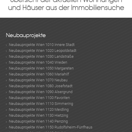
und Häuser aus der Immobiliensuche
Neubauprojekte
Neubauprojekte Wien 1010 Innere Stadt
Neubauprojekte Wien 1020 Leopoldstadt
Neubauprojekte Wien 1030 Landstraße
Neubauprojekte Wien 1040 Wieden
Neubauprojekte Wien 1050 Margareten
Neubauprojekte Wien 1060 Mariahilf
Neubauprojekte Wien 1070 Neubau
Neubauprojekte Wien 1080 Josefstadt
Neubauprojekte Wien 1090 Alsergrund
Neubauprojekte Wien 1100 Favoriten
Neubauprojekte Wien 1110 Simmering
Neubauprojekte Wien 1120 Meidling
Neubauprojekte Wien 1130 Hietzing
Neubauprojekte Wien 1140 Penzing
Neubauprojekte Wien 1150 Rudolfsheim-Fünfhaus