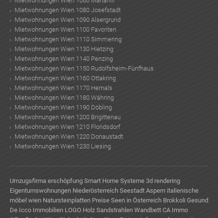
Mietwohnungen Wien 1060 Mariahilf
Mietwohnungen Wien 1080 Josefstadt
Mietwohnungen Wien 1090 Alsergrund
Mietwohnungen Wien 1100 Favoriten
Mietwohnungen Wien 1110 Simmering
Mietwohnungen Wien 1130 Hietzing
Mietwohnungen Wien 1140 Penzing
Mietwohnungen Wien 1150 Rudolfsheim-Fünfhaus
Mietwohnungen Wien 1160 Ottakring
Mietwohnungen Wien 1170 Hernals
Mietwohnungen Wien 1180 Währing
Mietwohnungen Wien 1190 Döbling
Mietwohnungen Wien 1200 Brigittenau
Mietwohnungen Wien 1210 Floridsdorf
Mietwohnungen Wien 1220 Donaustadt
Mietwohnungen Wien 1230 Liesing
Umzugsfirma
erschöpfung
Smart Home Systeme
3d rendering
Eigentumswohnungen Niederösterreich
Seestadt Aspern
italienische
möbel wien
Natursteinplatten Preise
Seen in Österreich
Brokkoli Gesund
De Icco Immobilien LOGO
Holz Sandstrahlen
Wandbett
CA Immo