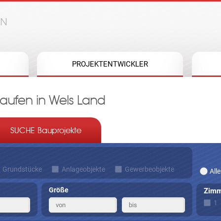
Jump to navigation
PROJEKTENTWICKLER
ufen in Wels Land
SUCHE Bauprojekte
Grundstücke
Anlageobjekte
Gewerbeobjekte
Alle
Größe
Zimm
1