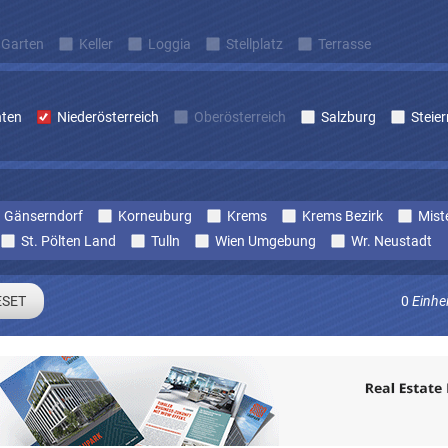
Garten
Keller
Loggia
Stellplatz
Terrasse
nten
Niederösterreich
Oberösterreich
Salzburg
Steie
Gänserndorf
Korneuburg
Krems
Krems Bezirk
Mist
St. Pölten Land
Tulln
Wien Umgebung
Wr. Neustadt
0
Einhe
Sie sich um laufend Angebote die zu Ihren Suchkriterien passe
E-mail