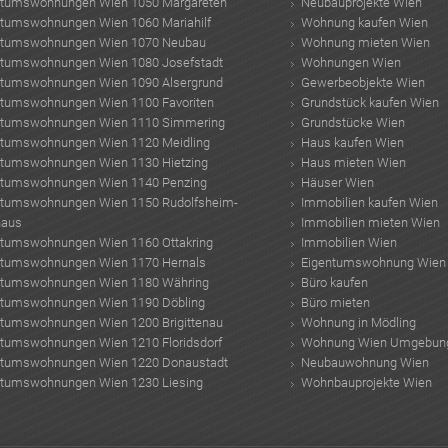
ntumswohnungen Wien 1050 Margareten
Neubauprojekte Wien
ntumswohnungen Wien 1060 Mariahilf
Wohnung kaufen Wien
ntumswohnungen Wien 1070 Neubau
Wohnung mieten Wien
ntumswohnungen Wien 1080 Josefstadt
Wohnungen Wien
ntumswohnungen Wien 1090 Alsergrund
Gewerbeobjekte Wien
ntumswohnungen Wien 1100 Favoriten
Grundstück kaufen Wien
ntumswohnungen Wien 1110 Simmering
Grundstücke Wien
ntumswohnungen Wien 1120 Meidling
Haus kaufen Wien
ntumswohnungen Wien 1130 Hietzing
Haus mieten Wien
ntumswohnungen Wien 1140 Penzing
Häuser Wien
ntumswohnungen Wien 1150 Rudolfsheim-
Immobilien kaufen Wien
haus
Immobilien mieten Wien
ntumswohnungen Wien 1160 Ottakring
Immobilien Wien
ntumswohnungen Wien 1170 Hernals
Eigentumswohnung Wien
ntumswohnungen Wien 1180 Währing
Büro kaufen
ntumswohnungen Wien 1190 Döbling
Büro mieten
ntumswohnungen Wien 1200 Brigittenau
Wohnung in Mödling
ntumswohnungen Wien 1210 Floridsdorf
Wohnung Wien Umgebun
ntumswohnungen Wien 1220 Donaustadt
Neubauwohnung Wien
ntumswohnungen Wien 1230 Liesing
Wohnbauprojekte Wien