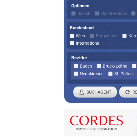
Optionen
Balkon
Dachterrasse
Bundesland
Wien
Burgenland
Kär
International
Bezirke
Baden
Bruck/Leitha
Neunkirchen
St. Pölten
SUCHAGENT
Registrieren 