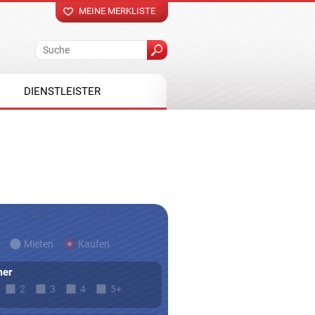
MEINE MERKLISTE
DIENSTLEISTER
Mieten
Kaufen
er
2
3
4
5+