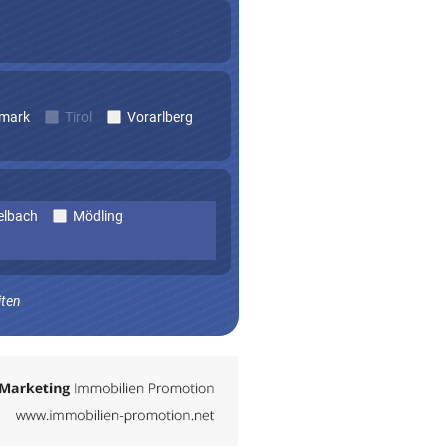
rmark
Tirol
Vorarlberg
elbach
Mödling
iten
n zu erhalten.