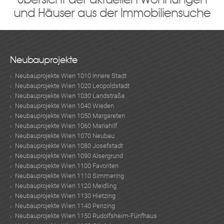
und Häuser aus der Immobiliensuche
Neubauprojekte
Neubauprojekte Wien 1010 Innere Stadt
Neubauprojekte Wien 1020 Leopoldstadt
Neubauprojekte Wien 1030 Landstraße
Neubauprojekte Wien 1040 Wieden
Neubauprojekte Wien 1050 Margareten
Neubauprojekte Wien 1060 Mariahilf
Neubauprojekte Wien 1070 Neubau
Neubauprojekte Wien 1080 Josefstadt
Neubauprojekte Wien 1090 Alsergrund
Neubauprojekte Wien 1100 Favoriten
Neubauprojekte Wien 1110 Simmering
Neubauprojekte Wien 1120 Meidling
Neubauprojekte Wien 1130 Hietzing
Neubauprojekte Wien 1140 Penzing
Neubauprojekte Wien 1150 Rudolfsheim-Fünfhaus