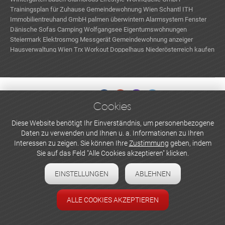
Trainingsplan für Zuhause
Gemeindewohnung Wien
Schantl ITH
Immobilientreuhand GmbH
palmen überwintern
Alarmsystem Fenster
Dänische Sofas
Camping Wolfgangsee
Eigentumswohnungen
Steiermark
Elektrosmog Messgerät
Gemeindewohnung anzeiger
Hausverwaltung Wien
Trx Workout
Doppelhaus Niederösterreich kaufen
Barley’s GmbH
Baumaterial für den Wintergarten
Cookies
WERBEN UND INSERIEREN
Diese Website benötigt Ihr Einverständnis, um personenbezogene
Daten zu verwenden und Ihnen u. a. Informationen zu Ihren
Newsletter abonnieren
Interessen zu zeigen. Sie können Ihre
Zustimmung
geben, indem
Sie auf das Feld "Alle Cookies akzeptieren" klicken.
Datenschutzerklärung
EINSTELLUNGEN
ABLEHNEN
Cookie-Einstellungen
Impressum
ALLE COOKIES AKZEPTIEREN