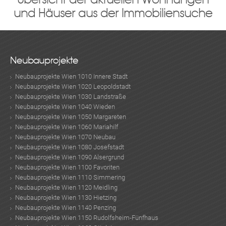
und Häuser aus der Immobiliensuche
Neubauprojekte
Neubauprojekte Wien 1010 Innere Stadt
Neubauprojekte Wien 1020 Leopoldstadt
Neubauprojekte Wien 1030 Landstraße
Neubauprojekte Wien 1040 Wieden
Neubauprojekte Wien 1050 Margareten
Neubauprojekte Wien 1060 Mariahilf
Neubauprojekte Wien 1070 Neubau
Neubauprojekte Wien 1080 Josefstadt
Neubauprojekte Wien 1090 Alsergrund
Neubauprojekte Wien 1100 Favoriten
Neubauprojekte Wien 1110 Simmering
Neubauprojekte Wien 1120 Meidling
Neubauprojekte Wien 1130 Hietzing
Neubauprojekte Wien 1140 Penzing
Neubauprojekte Wien 1150 Rudolfsheim-Fünfhaus