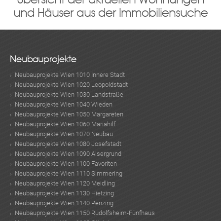
und Häuser aus der Immobiliensuche
Neubauprojekte
Neubauprojekte Wien 1010 Innere Stadt
Neubauprojekte Wien 1020 Leopoldstadt
Neubauprojekte Wien 1030 Landstraße
Neubauprojekte Wien 1040 Wieden
Neubauprojekte Wien 1050 Margareten
Neubauprojekte Wien 1060 Mariahilf
Neubauprojekte Wien 1070 Neubau
Neubauprojekte Wien 1080 Josefstadt
Neubauprojekte Wien 1090 Alsergrund
Neubauprojekte Wien 1100 Favoriten
Neubauprojekte Wien 1110 Simmering
Neubauprojekte Wien 1120 Meidling
Neubauprojekte Wien 1130 Hietzing
Neubauprojekte Wien 1140 Penzing
Neubauprojekte Wien 1150 Rudolfsheim-Fünfhaus