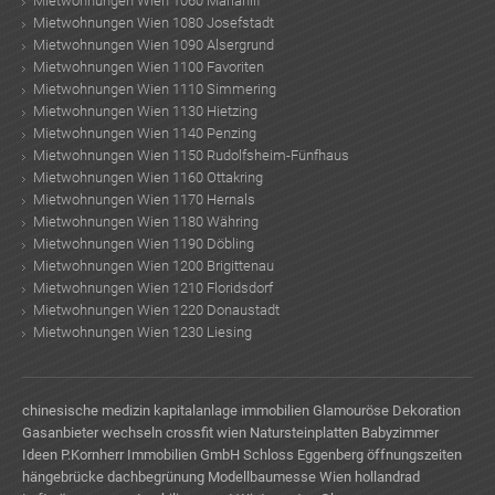
Mietwohnungen Wien 1060 Mariahilf
Mietwohnungen Wien 1080 Josefstadt
Mietwohnungen Wien 1090 Alsergrund
Mietwohnungen Wien 1100 Favoriten
Mietwohnungen Wien 1110 Simmering
Mietwohnungen Wien 1130 Hietzing
Mietwohnungen Wien 1140 Penzing
Mietwohnungen Wien 1150 Rudolfsheim-Fünfhaus
Mietwohnungen Wien 1160 Ottakring
Mietwohnungen Wien 1170 Hernals
Mietwohnungen Wien 1180 Währing
Mietwohnungen Wien 1190 Döbling
Mietwohnungen Wien 1200 Brigittenau
Mietwohnungen Wien 1210 Floridsdorf
Mietwohnungen Wien 1220 Donaustadt
Mietwohnungen Wien 1230 Liesing
chinesische medizin
kapitalanlage immobilien
Glamouröse Dekoration
Gasanbieter wechseln
crossfit wien
Natursteinplatten
Babyzimmer
Ideen
P.Kornherr Immobilien GmbH
Schloss Eggenberg öffnungszeiten
hängebrücke
dachbegrünung
Modellbaumesse Wien
hollandrad