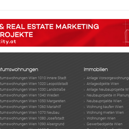
ABONNIEREN
ntumswohnungen
Immobilien
ntumswohnungen Wien 1010 Innere Stadt
Anlage Vorsorgewohnung
ntumswohnungen Wien 1020 Leopoldstadt
Anlageobjekte Wien
ntumswohnungen Wien 1030 Landstraße
Anlage Neubauprojekte W
ntumswohnungen Wien 1040 Wieden
Neubauprojekte in Planun
ntumswohnungen Wien 1050 Margareten
Neubauprojekte Wien
ntumswohnungen Wien 1060 Mariahilf
Wohnung kaufen Wien
ntumswohnungen Wien 1070 Neubau
Wohnung mieten Wien
ntumswohnungen Wien 1080 Josefstadt
Wohnungen Wien
ntumswohnungen Wien 1090 Alsergrund
Gewerbeobjekte Wien