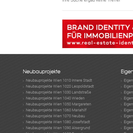
ihre Suche ergab keine Treffer
Neubauprojekte
Eige
Neubauprojekte Wien 1010 Innere Stadt
Eige
Neubauprojekte Wien 1020 Leopoldstadt
Eige
Neubauprojekte Wien 1030 Landstraße
Eige
Neubauprojekte Wien 1040 Wieden
Eige
Neubauprojekte Wien 1050 Margareten
Eige
Neubauprojekte Wien 1060 Mariahilf
Eige
Neubauprojekte Wien 1070 Neubau
Eige
Neubauprojekte Wien 1080 Josefstadt
Eige
Neubauprojekte Wien 1090 Alsergrund
Eige