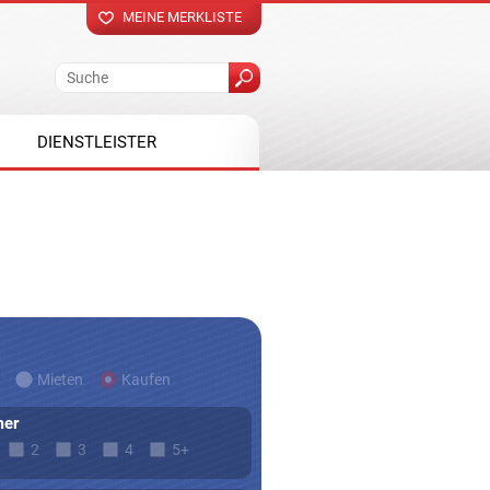
MEINE MERKLISTE
DIENSTLEISTER
Mieten
Kaufen
er
2
3
4
5+