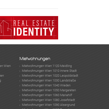
Mietwohnungen
en Wien
Mietwohnungen Wien 1120 Meidling
Mietwohnungen Wien 1010 Innere Stadt
ien
Mietwohnungen Wien 1020 Leopoldstadt
g
Mietwohnungen Wien 1030 Landstraße
Mietwohnungen Wien 1040 Wieden
Mietwohnungen Wien 1050 Margareten
Mietwohnungen Wien 1060 Mariahilf
Mietwohnungen Wien 1080 Josefstadt
Mietwohnungen Wien 1090 Alsergrund