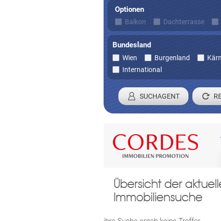
Optionen
Balkon
Dachterrasse
Bundesland
Wien
Burgenland
Kär
International
SUCHAGENT
Registrieren 
Übersicht der aktue
Damit wir ihre Anfrage verarbei
Immobiliensuche