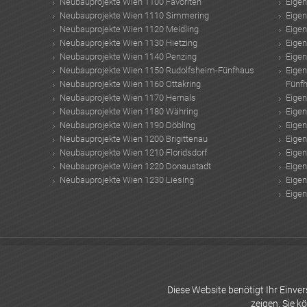
Neubauprojekte Wien 1100 Favoriten
Eige
Neubauprojekte Wien 1110 Simmering
Eige
Neubauprojekte Wien 1120 Meidling
Eige
Neubauprojekte Wien 1130 Hietzing
Eige
Neubauprojekte Wien 1140 Penzing
Eige
Neubauprojekte Wien 1150 Rudolfsheim-Fünfhaus
Eige
Neubauprojekte Wien 1160 Ottakring
Fünf
Neubauprojekte Wien 1170 Hernals
Eige
Neubauprojekte Wien 1180 Währing
Eige
Neubauprojekte Wien 1190 Döbling
Eige
Neubauprojekte Wien 1200 Brigittenau
Eige
Neubauprojekte Wien 1210 Floridsdorf
Eige
Neubauprojekte Wien 1220 Donaustadt
Eige
Neubauprojekte Wien 1230 Liesing
Eige
Eige
Brokkoli Einfrieren
Generalunternehmen Wien
Wandbett
Wohnraum finden
K
Immobiliensoftware Wien
chinesische medizin
Wintergarten Holz
Trx übun
Fenster
Hauptbahnhof Wien
Diese Website benötigt Ihr Einv
zeigen. Sie k