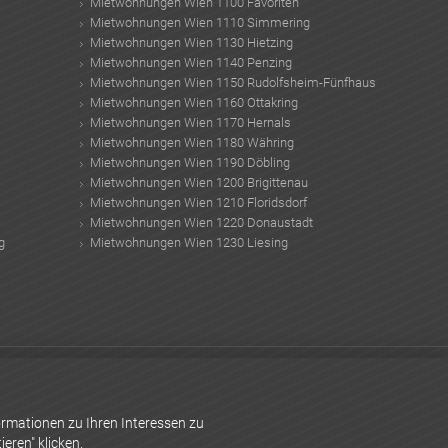
Mietwohnungen Wien 1100 Favoriten
Mietwohnungen Wien 1110 Simmering
Mietwohnungen Wien 1130 Hietzing
Mietwohnungen Wien 1140 Penzing
Mietwohnungen Wien 1150 Rudolfsheim-Fünfhaus
Mietwohnungen Wien 1160 Ottakring
Mietwohnungen Wien 1170 Hernals
Mietwohnungen Wien 1180 Währing
Mietwohnungen Wien 1190 Döbling
Mietwohnungen Wien 1200 Brigittenau
Mietwohnungen Wien 1210 Floridsdorf
Mietwohnungen Wien 1220 Donaustadt
g
Mietwohnungen Wien 1230 Liesing
inofen modern
Kältemaschine
gründach
Gerüche neutralisieren
Feng Shui Küche
Markise Wintergarten
Reihenhaus wien
Alarmsystem
rmationen zu Ihren Interessen zu
eren" klicken.