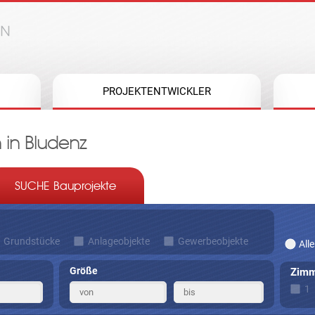
Jump to navigation
PROJEKTENTWICKLER
 in Bludenz
SUCHE Bauprojekte
Grundstücke
Anlageobjekte
Gewerbeobjekte
Alle
Größe
Zimm
1