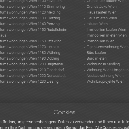
ntumswohnungen Wien 1100 Favoriten
Grundstück kaufen Wien
ntumswohnungen Wien 1110 Simmering
Grundstücke Wien
ntumswohnungen Wien 1120 Meidling
Haus kaufen Wien
ntumswohnungen Wien 1130 Hietzing
Haus mieten Wien
ntumswohnungen Wien 1140 Penzing
Häuser Wien
ntumswohnungen Wien 1150 Rudolfsheim-
Immobilien kaufen Wien
haus
Immobilien mieten Wien
ntumswohnungen Wien 1160 Ottakring
Immobilien Wien
ntumswohnungen Wien 1170 Hernals
Eigentumswohnung Wien
ntumswohnungen Wien 1180 Währing
Büro kaufen
ntumswohnungen Wien 1190 Döbling
Büro mieten
ntumswohnungen Wien 1200 Brigittenau
Wohnung in Mödling
ntumswohnungen Wien 1210 Floridsdorf
Wohnung Wien Umgebun
ntumswohnungen Wien 1220 Donaustadt
Neubauwohnung Wien
ntumswohnungen Wien 1230 Liesing
Wohnbauprojekte Wien
aminbausatz
polarlichter
Haus Ideen
Bodenheizung
größter Hafen der Welt
Kam
Cookies
gen
schlechter schlaf
Wasserqualität
Eigentumswohnungen Kärtnten Erstbezug
erständnis, um personenbezogene Daten zu verwenden und Ihnen u. a. Info
önnen Ihre
Zustimmung
geben, indem Sie auf das Feld "Alle Cookies akzepti