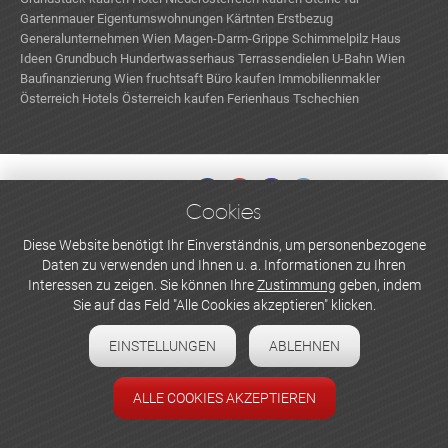
Gartenmauer
Eigentumswohnungen Kärtnten Erstbezug
Generalunternehmen Wien
Magen-Darm-Grippe
Schimmelpilz
Haus
Ideen
Grundbuch
Hundertwasserhaus
Terrassendielen
U-Bahn Wien
Baufinanzierung Wien
fruchtsaft
Büro kaufen
Immobilienmakler
Österreich
Hotels Österreich kaufen
Ferienhaus Tschechien
Kaminbausatz
Cookies
WERBEN UND INSERIEREN
Diese Website benötigt Ihr Einverständnis, um personenbezogene
Daten zu verwenden und Ihnen u. a. Informationen zu Ihren
Newsletter abonnieren
Interessen zu zeigen. Sie können Ihre
Zustimmung
geben, indem
Sie auf das Feld "Alle Cookies akzeptieren" klicken.
Datenschutzerklärung
EINSTELLUNGEN
ABLEHNEN
Cookie-Einstellungen
Impressum
ALLE COOKIES AKZEPTIEREN