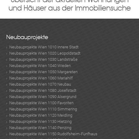
und Häuser aus der Immobiliensuche
Neubauprojekte
Neubauprojekte Wien 1010 Innere Stadt
Neubauprojekte Wien 1020 Leopoldstadt
Neubauprojekte Wien 1030 Landstraße
Neubauprojekte Wien 1040 Wieden
Neubauprojekte Wien 1050 Margareten
Neubauprojekte Wien 1060 Mariahilf
Neubauprojekte Wien 1070 Neubau
Neubauprojekte Wien 1080 Josefstadt
Neubauprojekte Wien 1090 Alsergrund
Neubauprojekte Wien 1100 Favoriten
Neubauprojekte Wien 1110 Simmering
Neubauprojekte Wien 1120 Meidling
Neubauprojekte Wien 1130 Hietzing
Neubauprojekte Wien 1140 Penzing
Neubauprojekte Wien 1150 Rudolfsheim-Fünfhaus