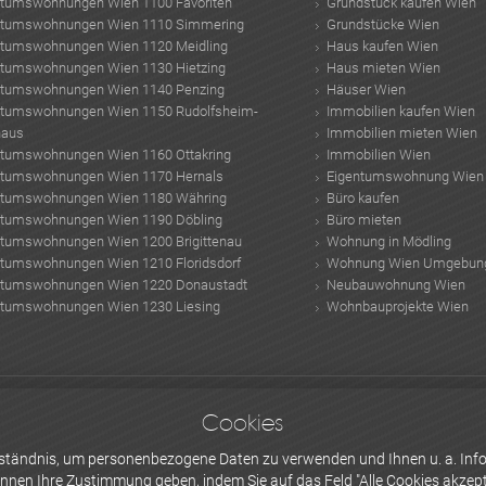
ntumswohnungen Wien 1100 Favoriten
Grundstück kaufen Wien
ntumswohnungen Wien 1110 Simmering
Grundstücke Wien
ntumswohnungen Wien 1120 Meidling
Haus kaufen Wien
ntumswohnungen Wien 1130 Hietzing
Haus mieten Wien
ntumswohnungen Wien 1140 Penzing
Häuser Wien
ntumswohnungen Wien 1150 Rudolfsheim-
Immobilien kaufen Wien
haus
Immobilien mieten Wien
ntumswohnungen Wien 1160 Ottakring
Immobilien Wien
ntumswohnungen Wien 1170 Hernals
Eigentumswohnung Wien
ntumswohnungen Wien 1180 Währing
Büro kaufen
ntumswohnungen Wien 1190 Döbling
Büro mieten
ntumswohnungen Wien 1200 Brigittenau
Wohnung in Mödling
ntumswohnungen Wien 1210 Floridsdorf
Wohnung Wien Umgebun
ntumswohnungen Wien 1220 Donaustadt
Neubauwohnung Wien
ntumswohnungen Wien 1230 Liesing
Wohnbauprojekte Wien
tumswohnungen Steiermark Erstbezug
Reihenhaus wien
Elektromagnetische st
Cookies
nauinsel Wien
Sommergarten preise
container haus kosten österreich
dachbeg
erständnis, um personenbezogene Daten zu verwenden und Ihnen u. a. Info
önnen Ihre
Zustimmung
geben, indem Sie auf das Feld "Alle Cookies akzepti