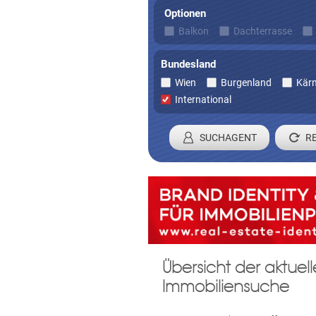
Optionen
Balkon
Dachterrasse
Bundesland
Wien
Burgenland
Kär
International
SUCHAGENT
Registrieren 
Übersicht der aktue
Damit wir ihre Anfrage verarbei
Immobiliensuche