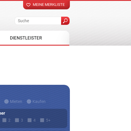
MEINE MERKLISTE
DIENSTLEISTER
Mieten
Kaufen
er
2
3
4
5+