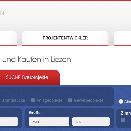
Jump to navigation
PROJEKTENTWICKLER
und Kaufen in Liezen
SUCHE Bauprojekte
Grundstücke
Anlageobjekte
Gewerbeobjekte
Alle
Größe
Zimm
1