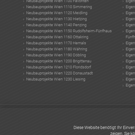
Neubauprojekte Wien 1100 Favoriten
Eige
Neubauprojekte Wien 1110 Simmering
Eige
Neubauprojekte Wien 1120 Meidling
Eige
Neubauprojekte Wien 1130 Hietzing
Eige
Neubauprojekte Wien 1140 Penzing
Eige
Neubauprojekte Wien 1150 Rudolfsheim-Fünfhaus
Eige
Neubauprojekte Wien 1160 Ottakring
Fünf
Neubauprojekte Wien 1170 Hernals
Eige
Neubauprojekte Wien 1180 Währing
Eige
Neubauprojekte Wien 1190 Döbling
Eige
Neubauprojekte Wien 1200 Brigittenau
Eige
Neubauprojekte Wien 1210 Floridsdorf
Eige
Neubauprojekte Wien 1220 Donaustadt
Eige
Neubauprojekte Wien 1230 Liesing
Eige
Eige
Sommergarten Alu
Projekt No10
Elektrosmog Messgerät
Trx Workout
Eigen
Kartonmöbel
Seeste Bau GmbH
infrarotheizung preise
Wohnungspreisen
Do
Immobilien
gartenpool
Diese Website benötigt Ihr Einv
zeigen. Sie k