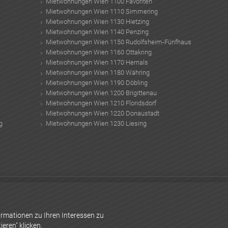
Mietwohnungen Wien 1100 Favoriten
Mietwohnungen Wien 1110 Simmering
Mietwohnungen Wien 1130 Hietzing
Mietwohnungen Wien 1140 Penzing
Mietwohnungen Wien 1150 Rudolfsheim-Fünfhaus
Mietwohnungen Wien 1160 Ottakring
Mietwohnungen Wien 1170 Hernals
Mietwohnungen Wien 1180 Währing
Mietwohnungen Wien 1190 Döbling
Mietwohnungen Wien 1200 Brigittenau
Mietwohnungen Wien 1210 Floridsdorf
Mietwohnungen Wien 1220 Donaustadt
g
Mietwohnungen Wien 1230 Liesing
rahlung
urlaub im oktober
Zinshäuser Wien
Elektrosmog
Übergewicht
rünung
hoai
Steingartenpflanzen
Sommergarten
Granatapfel gesund
Remax
rmationen zu Ihren Interessen zu
eren" klicken.