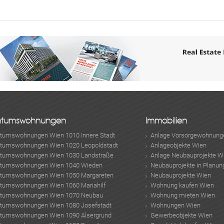
ABONNIEREN
ntumswohnungen
Immobilien
ntumswohnungen Wien 1010 Innere Stadt
Anlage Vorsorgewohnung
ntumswohnungen Wien 1020 Leopoldstadt
Anlageobjekte Wien
ntumswohnungen Wien 1030 Landstraße
Anlage Neubauprojekte W
ntumswohnungen Wien 1040 Wieden
Neubauprojekte in Planun
ntumswohnungen Wien 1050 Margareten
Neubauprojekte Wien
ntumswohnungen Wien 1060 Mariahilf
Wohnung kaufen Wien
ntumswohnungen Wien 1070 Neubau
Wohnung mieten Wien
ntumswohnungen Wien 1080 Josefstadt
Wohnungen Wien
ntumswohnungen Wien 1090 Alsergrund
Gewerbeobjekte Wien