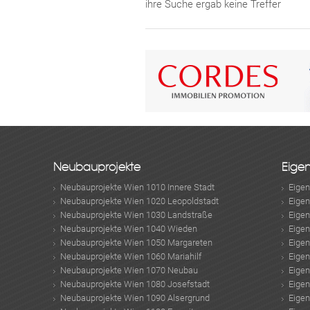
ihre Suche ergab keine Treffer
Neubauprojekte
Eige
Neubauprojekte Wien 1010 Innere Stadt
Eige
Neubauprojekte Wien 1020 Leopoldstadt
Eige
Neubauprojekte Wien 1030 Landstraße
Eige
Neubauprojekte Wien 1040 Wieden
Eige
Neubauprojekte Wien 1050 Margareten
Eige
Neubauprojekte Wien 1060 Mariahilf
Eige
Neubauprojekte Wien 1070 Neubau
Eige
Neubauprojekte Wien 1080 Josefstadt
Eige
Neubauprojekte Wien 1090 Alsergrund
Eige