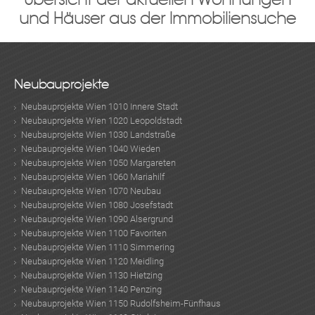
und Häuser aus der Immobiliensuche
Neubauprojekte
Neubauprojekte Wien 1010 Innere Stadt
Neubauprojekte Wien 1020 Leopoldstadt
Neubauprojekte Wien 1030 Landstraße
Neubauprojekte Wien 1040 Wieden
Neubauprojekte Wien 1050 Margareten
Neubauprojekte Wien 1060 Mariahilf
Neubauprojekte Wien 1070 Neubau
Neubauprojekte Wien 1080 Josefstadt
Neubauprojekte Wien 1090 Alsergrund
Neubauprojekte Wien 1100 Favoriten
Neubauprojekte Wien 1110 Simmering
Neubauprojekte Wien 1120 Meidling
Neubauprojekte Wien 1130 Hietzing
Neubauprojekte Wien 1140 Penzing
Neubauprojekte Wien 1150 Rudolfsheim-Fünfhaus