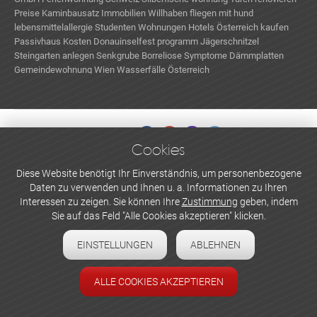
Preise
Kaminbausatz
Immobilien Willhaben
fliegen mit hund
lebensmittelallergie
Studenten Wohnungen
Hotels Österreich kaufen
Passivhaus Kosten
Donauinselfest programm
Jägerschnitzel
Steingarten anlegen
Senkgrube
Borreliose Symptome
Dämmplatten
Gemeindewohnung Wien
Wasserfälle Österreich
Cookies
WERBEN UND INSERIEREN
Diese Website benötigt Ihr Einverständnis, um personenbezogene
Daten zu verwenden und Ihnen u. a. Informationen zu Ihren
Newsletter abonnieren
Interessen zu zeigen. Sie können Ihre
Zustimmung
geben, indem
Sie auf das Feld "Alle Cookies akzeptieren" klicken.
Datenschutzerklärung
EINSTELLUNGEN
ABLEHNEN
Cookie-Einstellungen
Impressum
ALLE COOKIES AKZEPTIEREN