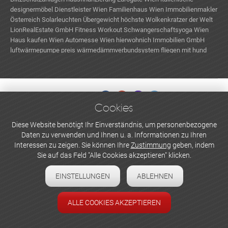
designermöbel
Dienstleister Wien
Familienhaus Wien
Immobilienmakler
Österreich
Solarleuchten
Übergewicht
höchste Wolkenkratzer der Welt
LionRealEstate GmbH
Fitness Workout
Schwangerschaftsyoga Wien
Haus kaufen Wien
Automesse Wien
hierwohnich Immobilien GmbH
luftwärmepumpe preis
wärmedämmverbundsystem
fliegen mit hund
Cookies
WERBEN UND INSERIEREN
Diese Website benötigt Ihr Einverständnis, um personenbezogene
Daten zu verwenden und Ihnen u. a. Informationen zu Ihren
Newsletter abonnieren
Interessen zu zeigen. Sie können Ihre
Zustimmung
geben, indem
Sie auf das Feld "Alle Cookies akzeptieren" klicken.
Datenschutzerklärung
EINSTELLUNGEN
ABLEHNEN
Cookie-Einstellungen
Impressum
ALLE COOKIES AKZEPTIEREN