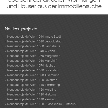
und Häuser aus der Immobiliensuche
Neubauprojekte
Neubauprojekte Wien 1010 Innere Stadt
Neubauprojekte Wien 1020 Leopoldstadt
Neubauprojekte Wien 1030 Landstraße
Neubauprojekte Wien 1040 Wieden
Neubauprojekte Wien 1050 Margareten
Neubauprojekte Wien 1060 Mariahilf
Neubauprojekte Wien 1070 Neubau
Neubauprojekte Wien 1080 Josefstadt
Neubauprojekte Wien 1090 Alsergrund
Neubauprojekte Wien 1100 Favoriten
Neubauprojekte Wien 1110 Simmering
Neubauprojekte Wien 1120 Meidling
Neubauprojekte Wien 1130 Hietzing
Neubauprojekte Wien 1140 Penzing
Neubauprojekte Wien 1150 Rudolfsheim-Fünfhaus