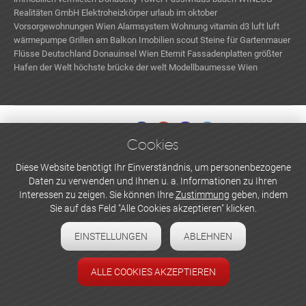
Realitäten GmbH
Elektroheizkörper
urlaub im oktober
Vorsorgewohnungen Wien
Alarmsystem Wohnung
vitamin d3
luft luft
wärmepumpe
Grillen am Balkon
Imobilien scout
Steine für Gartenmauer
Flüsse Deutschland
Donauinsel Wien
Eternit Fassadenplatten
größter
Hafen der Welt
höchste brücke der welt
Modellbaumesse Wien
Cookies
WERBEN UND INSERIEREN
Diese Website benötigt Ihr Einverständnis, um personenbezogene
Daten zu verwenden und Ihnen u. a. Informationen zu Ihren
Newsletter abonnieren
Interessen zu zeigen. Sie können Ihre
Zustimmung
geben, indem
Sie auf das Feld "Alle Cookies akzeptieren" klicken.
Datenschutzerklärung
EINSTELLUNGEN
ABLEHNEN
Cookie-Einstellungen
Impressum
ALLE COOKIES AKZEPTIEREN