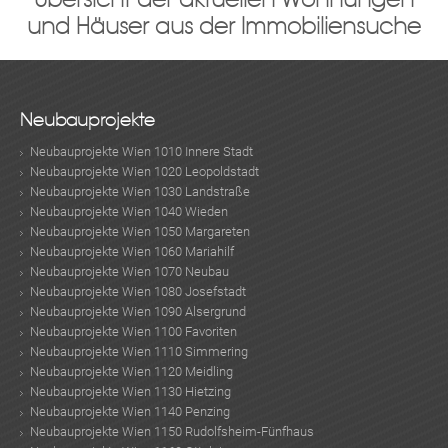
und Häuser aus der Immobiliensuche
Neubauprojekte
Neubauprojekte Wien 1010 Innere Stadt
Neubauprojekte Wien 1020 Leopoldstadt
Neubauprojekte Wien 1030 Landstraße
Neubauprojekte Wien 1040 Wieden
Neubauprojekte Wien 1050 Margareten
Neubauprojekte Wien 1060 Mariahilf
Neubauprojekte Wien 1070 Neubau
Neubauprojekte Wien 1080 Josefstadt
Neubauprojekte Wien 1090 Alsergrund
Neubauprojekte Wien 1100 Favoriten
Neubauprojekte Wien 1110 Simmering
Neubauprojekte Wien 1120 Meidling
Neubauprojekte Wien 1130 Hietzing
Neubauprojekte Wien 1140 Penzing
Neubauprojekte Wien 1150 Rudolfsheim-Fünfhaus