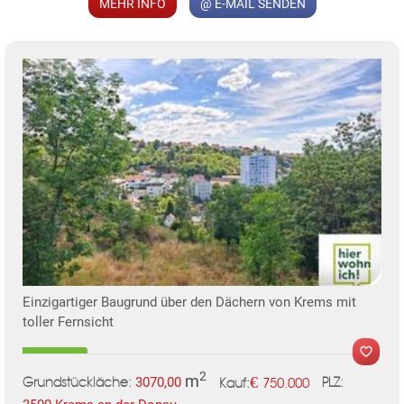
MEHR INFO
@ E-MAIL SENDEN
MER
TE
KLIS
Einzigartiger Baugrund über den Dächern von Krems mit
toller Fernsicht
2
m
€
3070,00
750.000
Grundstückläche:
PLZ:
Kauf: