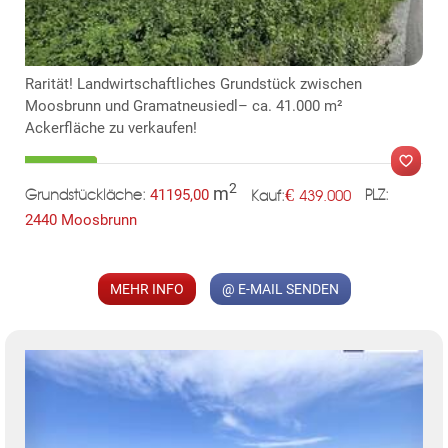
KLIS
Rarität! Landwirtschaftliches Grundstück zwischen
Moosbrunn und Gramatneusiedl– ca. 41.000 m²
Ackerfläche zu verkaufen!
2
m
€
41195,00
439.000
Grundstückläche:
PLZ:
Kauf:
2440 Moosbrunn
MER
MEHR INFO
@ E-MAIL SENDEN
TE