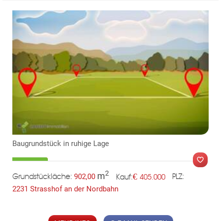
TE
KLIS
Baugrundstück in ruhige Lage
2
m
€
902,00
405.000
Grundstückläche:
PLZ:
Kauf:
2231 Strasshof an der Nordbahn