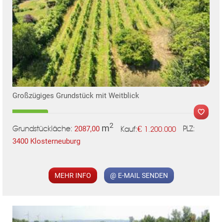
Großzügiges Grundstück mit Weitblick
2
m
€
2087,00
1.200.000
Grundstückläche:
PLZ:
Kauf:
3400 Klosterneuburg
MEHR INFO
@ E-MAIL SENDEN