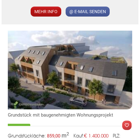
MER
MEHR INFO
@ E-MAIL SENDEN
Grundstück mit baugenehmigten Wohnungsprojekt
2
m
€
859,00
1.400.000
Grundstückläche:
PLZ:
Kauf: