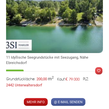
11 Idyllische Seegrundstücke mit Seezugang, Nähe
Ebreichsdorf
2
m
€
200,00
79.000
Grundstückläche:
PLZ:
Kauf:
2442 Unterwaltersdorf
MER
MEHR INFO
@ E-MAIL SENDEN