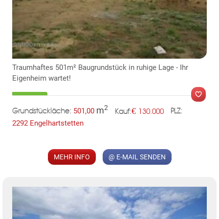
KLIS
Traumhaftes 501m² Baugrundstück in ruhige Lage - Ihr
Eigenheim wartet!
2
m
€
501,00
130.000
Grundstückläche:
PLZ:
Kauf:
2292 Engelhartstetten
MER
MEHR INFO
@ E-MAIL SENDEN
TE