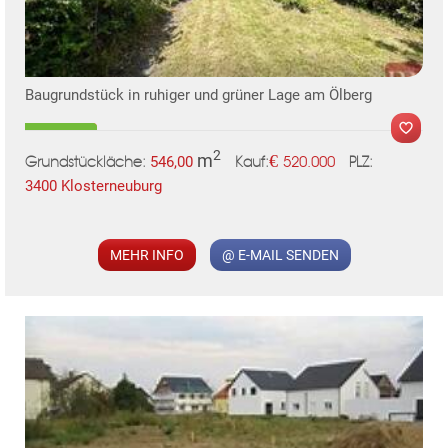
KLIS
Baugrundstück in ruhiger und grüner Lage am Ölberg
2
m
€
546,00
520.000
Grundstückläche:
PLZ:
Kauf:
3400 Klosterneuburg
MEHR INFO
@ E-MAIL SENDEN
MER
TE