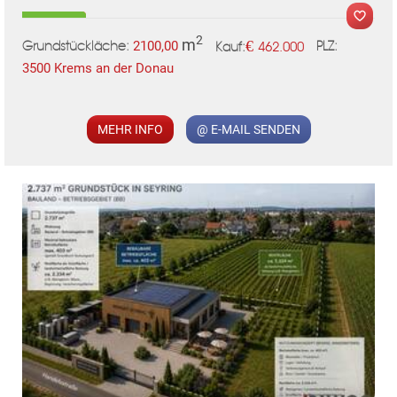
2
m
€
2100,00
462.000
Grundstückläche:
PLZ:
Kauf:
3500 Krems an der Donau
MER
MEHR INFO
@ E-MAIL SENDEN
KLIS