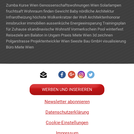
Zumba Kurse Wien
Genossenschaftswohnungen Wien
Solarlampen
fruchtsaft
Wohnraum finden
Gewicht Baby
nördliche Architektur
Infrarotheizung
höchste Wolkenkratzer der Welt
Architektenhonorar
innsbrucker immobilien
aussenküche
Energieeinsparung
Trainingsplan
für Zuhause
skandinavische Wohnstil
Vormerkschein
Pool winterfest
Reiseziele am Balaton in Ungarn
Praxis Miete Wien
3d zeichnen
Polgarstrasse
Projektentwickler Wien
Seeste Bau GmbH
visualisierung
Büro Miete Wien
TE
WERBEN UND INSERIEREN
Newsletter abonnieren
Datenschutzerklärung
Cookie-Einstellungen
Impressum