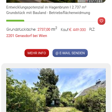
Entwicklungspotenzial in Hagenbrunn I 2.737 m²
Grundstück mit Bauland - Betriebsflächenwidmung
2
m
€
2737,00
449.000
Grundstückläche:
PLZ:
Kauf:
2201 Gerasdorf bei Wien
MER
MEHR INFO
@ E-MAIL SENDEN