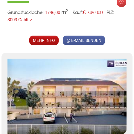
2
m
€
1746,00
749.000
Grundstückläche:
PLZ:
Kauf:
3003 Gablitz
MER
MEHR INFO
@ E-MAIL SENDEN
TE
KLIS