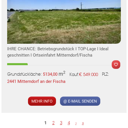
KLIS
IHRE CHANCE: Betriebsgrundstück I TOP-Lage I Ideal
geschnitten I Ortseinfahrt Mitterndorf/Fischa
2
m
€
5134,00
549.000
Grundstückläche:
PLZ:
Kauf:
2441 Mitterndorf an der Fischa
MER
MEHR INFO
@ E-MAIL SENDEN
TE
S
1
2
3
4
›
»