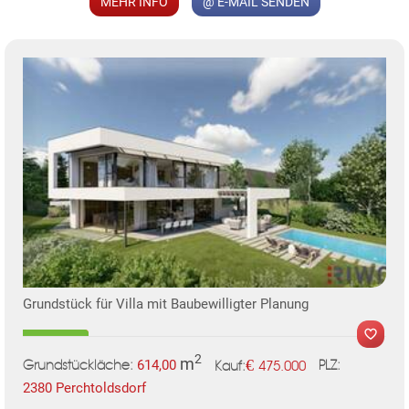
MEHR INFO
@ E-MAIL SENDEN
Grundstück für Villa mit Baubewilligter Planung
2
m
€
614,00
475.000
Grundstückläche:
PLZ:
Kauf:
2380 Perchtoldsdorf