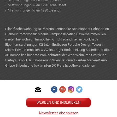
Mietwohnungen Wien 1220 Donaustadt
Mietwohnungen Wien 1230 Liesing
Silberfische wohnung
Dr. Marcus Januschke
Schlosspark Schönbrunn
Glamour
Photovoltaik Module
Camping Kroatien
Gewerbeimmobilien
mieten
hierwohnich Immobilien GmbH
scandinavian blockhaus
Eigentumswohnungen Kärtnten Erstbezug
Porsche Design Tower in
Miami
Privatimmobilien
WVG Bauträger
Bodenheizung
Silberfische töten
JP Immobilien
höchste Wolkenkratzer der Welt
Wohnkredit vergleich
Barley’s GmbH
Baufinanzierung Wien
Baugrund kaufen
Magen-Darm-
Grippe
Silberfische bekämpfen
DC Flats
hypothekendarlehen
WERBEN UND INSERIEREN
TE
Newsletter abonnieren