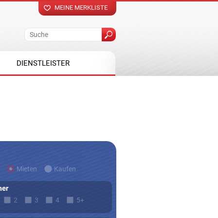
MEINE MERKLISTE
DIENSTLEISTER
Mieten
Kaufen
er
2
3
4
5+