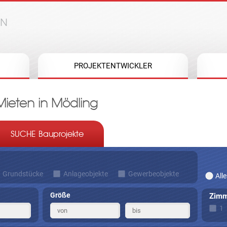
Jump to navigation
PROJEKTENTWICKLER
ieten in Mödling
SUCHE Bauprojekte
Grundstücke
Anlageobjekte
Gewerbeobjekte
Alle
Größe
Zimm
1