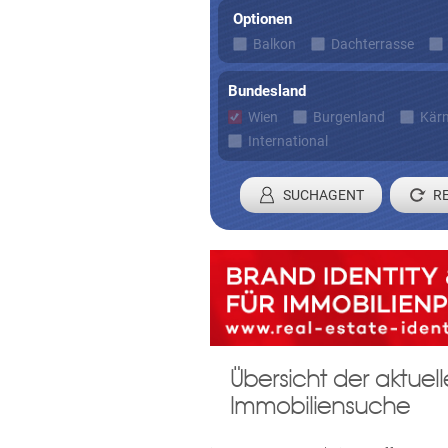
Optionen
Balkon
Dachterrasse
Bundesland
Wien
Burgenland
Kär
International
SUCHAGENT
Registrieren 
Übersicht der aktue
Damit wir ihre Anfrage verarbei
Immobiliensuche