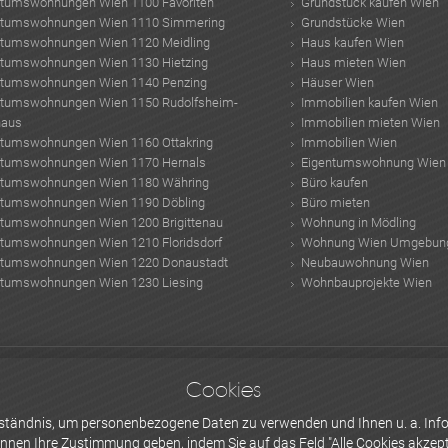
ntumswohnungen Wien 1100 Favoriten
Grundstück kaufen Wien
ntumswohnungen Wien 1110 Simmering
Grundstücke Wien
ntumswohnungen Wien 1120 Meidling
Haus kaufen Wien
ntumswohnungen Wien 1130 Hietzing
Haus mieten Wien
ntumswohnungen Wien 1140 Penzing
Häuser Wien
ntumswohnungen Wien 1150 Rudolfsheim-
Immobilien kaufen Wien
haus
Immobilien mieten Wien
ntumswohnungen Wien 1160 Ottakring
Immobilien Wien
ntumswohnungen Wien 1170 Hernals
Eigentumswohnung Wien
ntumswohnungen Wien 1180 Währing
Büro kaufen
ntumswohnungen Wien 1190 Döbling
Büro mieten
ntumswohnungen Wien 1200 Brigittenau
Wohnung in Mödling
ntumswohnungen Wien 1210 Floridsdorf
Wohnung Wien Umgebun
ntumswohnungen Wien 1220 Donaustadt
Neubauwohnung Wien
ntumswohnungen Wien 1230 Liesing
Wohnbauprojekte Wien
n
Modulhaus Holz
Elektromagnetische strahlung
Naturpool Preis
gemüsesaft
K
Cookies
r Real e.U.
Alarmsystem Wohnung
Markenentwicklung
besten Immobilienmak
echner
vitamin d
erständnis, um personenbezogene Daten zu verwenden und Ihnen u. a. Info
önnen Ihre
Zustimmung
geben, indem Sie auf das Feld "Alle Cookies akzepti