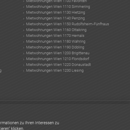
Mietwohnungen Wien 1100 Favoriten
Mietwohnungen Wien 1110 Simmering
Mietwohnungen Wien 1130 Hietzing
Mietwohnungen Wien 1140 Penzing
Mietwohnungen Wien 1150 Rudolfsheim-Fünfhaus
Mietwohnungen Wien 1160 Ottakring
Mietwohnungen Wien 1170 Hernals
Mietwohnungen Wien 1180 Währing
Mietwohnungen Wien 1190 Döbling
Mietwohnungen Wien 1200 Brigittenau
Mietwohnungen Wien 1210 Floridsdorf
Mietwohnungen Wien 1220 Donaustadt
g
Mietwohnungen Wien 1230 Liesing
nauf Trockenbau
Dänische Design Möbel
Investments Wohn-Qualität
ler Wien
Ashtanga Yoga Wien
Gemeindewohnung Graz
Reihenhaus
rmationen zu Ihren Interessen zu
eren" klicken.