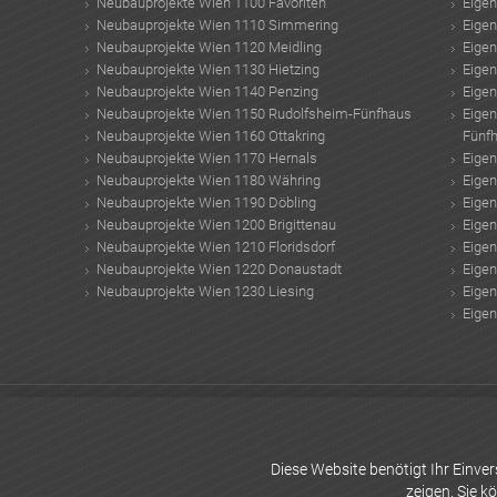
Neubauprojekte Wien 1100 Favoriten
Eige
Neubauprojekte Wien 1110 Simmering
Eige
Neubauprojekte Wien 1120 Meidling
Eige
Neubauprojekte Wien 1130 Hietzing
Eige
Neubauprojekte Wien 1140 Penzing
Eige
Neubauprojekte Wien 1150 Rudolfsheim-Fünfhaus
Eige
Neubauprojekte Wien 1160 Ottakring
Fünf
Neubauprojekte Wien 1170 Hernals
Eige
Neubauprojekte Wien 1180 Währing
Eige
Neubauprojekte Wien 1190 Döbling
Eige
Neubauprojekte Wien 1200 Brigittenau
Eige
Neubauprojekte Wien 1210 Floridsdorf
Eige
Neubauprojekte Wien 1220 Donaustadt
Eige
Neubauprojekte Wien 1230 Liesing
Eige
Eige
Naturpool Technik
Arwag Wien
Neubauprojekte Österreich
Luxus-Immobilie
Gewerbeimmobilie Österreich mieten
kleiner garten ideen
Solaranlagen
Röme
Niederösterreich kaufen
Danube Flats
Breiteneder Immobilien
hypothekenr
Diese Website benötigt Ihr Einv
zeigen. Sie k