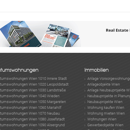
ABONNIEREN
ntumswohnungen
Immobilien
ntumswohnungen Wien 1010 Innere Stadt
Anlage Vorsorgewohnung
ntumswohnungen Wien 1020 Leopoldstadt
Anlageobjekte Wien
ntumswohnungen Wien 1030 Landstraße
Anlage Neubauprojekte W
ntumswohnungen Wien 1040 Wieden
Neubauprojekte in Planun
ntumswohnungen Wien 1050 Margareten
Neubauprojekte Wien
ntumswohnungen Wien 1060 Mariahilf
Wohnung kaufen Wien
ntumswohnungen Wien 1070 Neubau
Wohnung mieten Wien
ntumswohnungen Wien 1080 Josefstadt
Wohnungen Wien
ntumswohnungen Wien 1090 Alsergrund
Gewerbeobjekte Wien