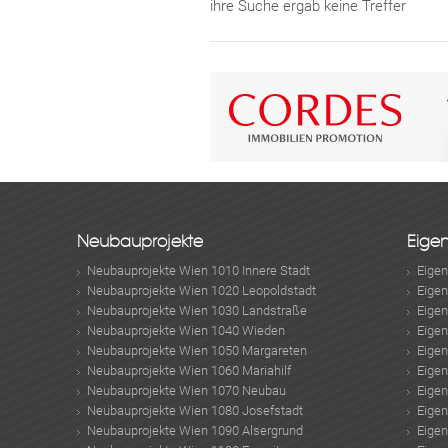
ihre Suche ergab keine Treffer
Neubauprojekte
Eige
Neubauprojekte Wien 1010 Innere Stadt
Eige
Neubauprojekte Wien 1020 Leopoldstadt
Eige
Neubauprojekte Wien 1030 Landstraße
Eige
Neubauprojekte Wien 1040 Wieden
Eige
Neubauprojekte Wien 1050 Margareten
Eige
Neubauprojekte Wien 1060 Mariahilf
Eige
Neubauprojekte Wien 1070 Neubau
Eige
Neubauprojekte Wien 1080 Josefstadt
Eige
Neubauprojekte Wien 1090 Alsergrund
Eige