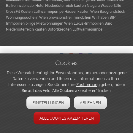
Balkon
wabi sabi
Hotel Niederösterreich kaufen
Niagara Wasserfälle
CrossFit Kosten
Luftwärmepumpe
Häuser kaufen Wien
Baugrundstück
Wohnungssuche in Wien provisionsfrei
Immobilien Willhaben
BIP
Immobilien
billige Mietwohnungen Wien
Luxus-Immobilien
Büro
Niederösterreich kaufen
Sofortkrediten
Luftwärmepumpe
Cookies
WERBEN UND INSERIEREN
Diese Website benötigt Ihr Einverständnis, um personenbezogene
Daten zu verwenden und Ihnen u. a. Informationen zu Ihren
Newsletter abonnieren
Interessen zu zeigen. Sie können Ihre
Zustimmung
geben, indem
Sie auf das Feld "Alle Cookies akzeptieren" klicken.
Datenschutzerklärung
EINSTELLUNGEN
ABLEHNEN
Cookie-Einstellungen
Impressum
ALLE COOKIES AKZEPTIEREN