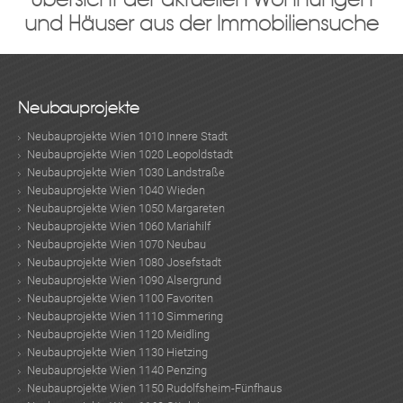
und Häuser aus der Immobiliensuche
Neubauprojekte
Neubauprojekte Wien 1010 Innere Stadt
Neubauprojekte Wien 1020 Leopoldstadt
Neubauprojekte Wien 1030 Landstraße
Neubauprojekte Wien 1040 Wieden
Neubauprojekte Wien 1050 Margareten
Neubauprojekte Wien 1060 Mariahilf
Neubauprojekte Wien 1070 Neubau
Neubauprojekte Wien 1080 Josefstadt
Neubauprojekte Wien 1090 Alsergrund
Neubauprojekte Wien 1100 Favoriten
Neubauprojekte Wien 1110 Simmering
Neubauprojekte Wien 1120 Meidling
Neubauprojekte Wien 1130 Hietzing
Neubauprojekte Wien 1140 Penzing
Neubauprojekte Wien 1150 Rudolfsheim-Fünfhaus