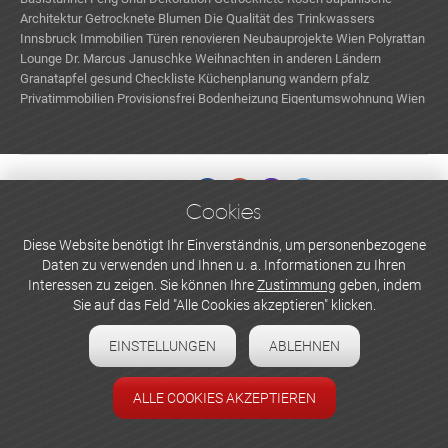
Architektur
Getrocknete Blumen
Die Qualität des Trinkwassers
Innsbruck Immobilien
Türen renovieren
Neubauprojekte Wien
Polyrattan
Lounge
Dr. Marcus Januschke
Weihnachten in anderen Ländern
Granatapfel gesund
Checkliste Küchenplanung
wandern pfalz
Privatimmobilien Provisionsfrei
Bodenheizung
Eigentumswohnung Wien
Cookies
WERBEN UND INSERIEREN
Diese Website benötigt Ihr Einverständnis, um personenbezogene
Daten zu verwenden und Ihnen u. a. Informationen zu Ihren
Newsletter abonnieren
Interessen zu zeigen. Sie können Ihre
Zustimmung
geben, indem
Sie auf das Feld "Alle Cookies akzeptieren" klicken.
Datenschutzerklärung
EINSTELLUNGEN
ABLEHNEN
Cookie-Einstellungen
Impressum
ALLE COOKIES AKZEPTIEREN