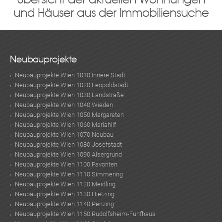
und Häuser aus der Immobiliensuche
Neubauprojekte
Neubauprojekte Wien 1010 Innere Stadt
Neubauprojekte Wien 1020 Leopoldstadt
Neubauprojekte Wien 1030 Landstraße
Neubauprojekte Wien 1040 Wieden
Neubauprojekte Wien 1050 Margareten
Neubauprojekte Wien 1060 Mariahilf
Neubauprojekte Wien 1070 Neubau
Neubauprojekte Wien 1080 Josefstadt
Neubauprojekte Wien 1090 Alsergrund
Neubauprojekte Wien 1100 Favoriten
Neubauprojekte Wien 1110 Simmering
Neubauprojekte Wien 1120 Meidling
Neubauprojekte Wien 1130 Hietzing
Neubauprojekte Wien 1140 Penzing
Neubauprojekte Wien 1150 Rudolfsheim-Fünfhaus