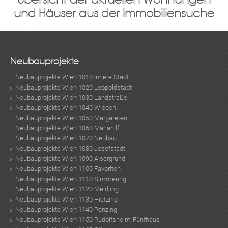
und Häuser aus der Immobiliensuche
Neubauprojekte
Neubauprojekte Wien 1010 Innere Stadt
Neubauprojekte Wien 1020 Leopoldstadt
Neubauprojekte Wien 1030 Landstraße
Neubauprojekte Wien 1040 Wieden
Neubauprojekte Wien 1050 Margareten
Neubauprojekte Wien 1060 Mariahilf
Neubauprojekte Wien 1070 Neubau
Neubauprojekte Wien 1080 Josefstadt
Neubauprojekte Wien 1090 Alsergrund
Neubauprojekte Wien 1100 Favoriten
Neubauprojekte Wien 1110 Simmering
Neubauprojekte Wien 1120 Meidling
Neubauprojekte Wien 1130 Hietzing
Neubauprojekte Wien 1140 Penzing
Neubauprojekte Wien 1150 Rudolfsheim-Fünfhaus