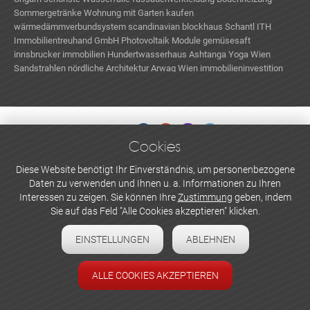
Sommergetränke
Wohnung mit Garten kaufen
wärmedämmverbundsystem
scandinavian blockhaus
Schantl ITH
Immobilientreuhand GmbH
Photovoltaik Module
gemüsesaft
innsbrucker immobilien
Hundertwasserhaus
Ashtanga Yoga Wien
Sandstrahlen
nördliche Architektur
Arwag Wien
immobilieninvestition
Tschechien Urlaub
Cookies
WERBEN UND INSERIEREN
Diese Website benötigt Ihr Einverständnis, um personenbezogene
Daten zu verwenden und Ihnen u. a. Informationen zu Ihren
Newsletter abonnieren
Interessen zu zeigen. Sie können Ihre
Zustimmung
geben, indem
Sie auf das Feld "Alle Cookies akzeptieren" klicken.
Datenschutzerklärung
EINSTELLUNGEN
ABLEHNEN
Cookie-Einstellungen
Impressum
ALLE COOKIES AKZEPTIEREN