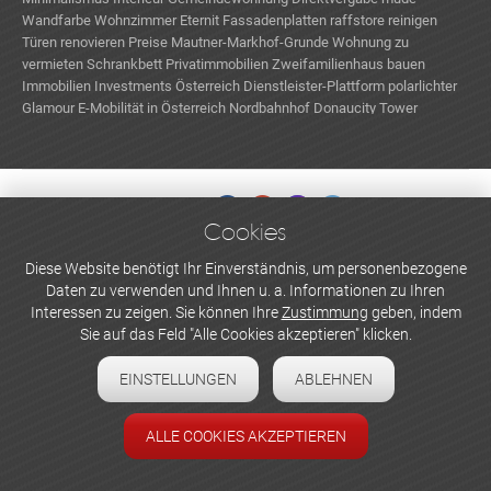
Wandfarbe Wohnzimmer
Eternit Fassadenplatten
raffstore reinigen
Türen renovieren Preise
Mautner-Markhof-Grunde
Wohnung zu
vermieten
Schrankbett
Privatimmobilien
Zweifamilienhaus bauen
Immobilien Investments Österreich
Dienstleister-Plattform
polarlichter
Glamour
E-Mobilität in Österreich
Nordbahnhof
Donaucity Tower
Cookies
WERBEN UND INSERIEREN
Diese Website benötigt Ihr Einverständnis, um personenbezogene
Daten zu verwenden und Ihnen u. a. Informationen zu Ihren
Newsletter abonnieren
Interessen zu zeigen. Sie können Ihre
Zustimmung
geben, indem
Sie auf das Feld "Alle Cookies akzeptieren" klicken.
Datenschutzerklärung
EINSTELLUNGEN
ABLEHNEN
Cookie-Einstellungen
Impressum
ALLE COOKIES AKZEPTIEREN