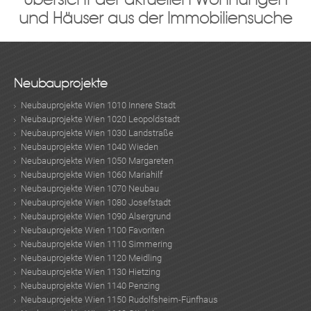
und Häuser aus der Immobiliensuche
Neubauprojekte
Neubauprojekte Wien 1010 Innere Stadt
Neubauprojekte Wien 1020 Leopoldstadt
Neubauprojekte Wien 1030 Landstraße
Neubauprojekte Wien 1040 Wieden
Neubauprojekte Wien 1050 Margareten
Neubauprojekte Wien 1060 Mariahilf
Neubauprojekte Wien 1070 Neubau
Neubauprojekte Wien 1080 Josefstadt
Neubauprojekte Wien 1090 Alsergrund
Neubauprojekte Wien 1100 Favoriten
Neubauprojekte Wien 1110 Simmering
Neubauprojekte Wien 1120 Meidling
Neubauprojekte Wien 1130 Hietzing
Neubauprojekte Wien 1140 Penzing
Neubauprojekte Wien 1150 Rudolfsheim-Fünfhaus