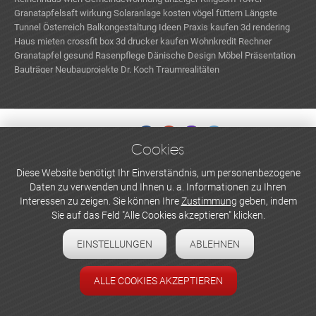
Granatapfelsaft wirkung
Solaranlage kosten
vögel füttern
Längste
Tunnel Österreich
Balkongestaltung Ideen
Praxis kaufen
3d rendering
Haus mieten
crossfit box
3d drucker kaufen
Wohnkredit Rechner
Granatapfel gesund
Rasenpflege
Dänische Design Möbel
Präsentation
Bauträger Neubauprojekte
Dr. Koch Traumrealitäten
Cookies
WERBEN UND INSERIEREN
Diese Website benötigt Ihr Einverständnis, um personenbezogene
Daten zu verwenden und Ihnen u. a. Informationen zu Ihren
Newsletter abonnieren
Interessen zu zeigen. Sie können Ihre
Zustimmung
geben, indem
Sie auf das Feld "Alle Cookies akzeptieren" klicken.
Datenschutzerklärung
EINSTELLUNGEN
ABLEHNEN
Cookie-Einstellungen
Impressum
ALLE COOKIES AKZEPTIEREN