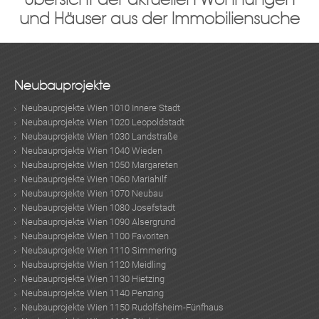
und Häuser aus der Immobiliensuche
Neubauprojekte
Neubauprojekte Wien 1010 Innere Stadt
Neubauprojekte Wien 1020 Leopoldstadt
Neubauprojekte Wien 1030 Landstraße
Neubauprojekte Wien 1040 Wieden
Neubauprojekte Wien 1050 Margareten
Neubauprojekte Wien 1060 Mariahilf
Neubauprojekte Wien 1070 Neubau
Neubauprojekte Wien 1080 Josefstadt
Neubauprojekte Wien 1090 Alsergrund
Neubauprojekte Wien 1100 Favoriten
Neubauprojekte Wien 1110 Simmering
Neubauprojekte Wien 1120 Meidling
Neubauprojekte Wien 1130 Hietzing
Neubauprojekte Wien 1140 Penzing
Neubauprojekte Wien 1150 Rudolfsheim-Fünfhaus