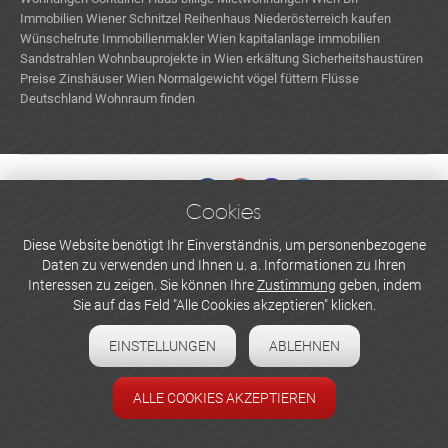
Immobilien
Wiener Schnitzel
Reihenhaus Niederösterreich kaufen
Wünschelrute
Immobilienmakler Wien
kapitalanlage immobilien
Sandstrahlen
Wohnbauprojekte in Wien
erkältung
Sicherheitshaustüren
Preise
Zinshäuser Wien
Normalgewicht
vögel füttern
Flüsse
Deutschland
Wohnraum finden
Cookies
WERBEN UND INSERIEREN
Diese Website benötigt Ihr Einverständnis, um personenbezogene
Daten zu verwenden und Ihnen u. a. Informationen zu Ihren
Newsletter abonnieren
Interessen zu zeigen. Sie können Ihre
Zustimmung
geben, indem
Sie auf das Feld "Alle Cookies akzeptieren" klicken.
Datenschutzerklärung
EINSTELLUNGEN
ABLEHNEN
Cookie-Einstellungen
Impressum
ALLE COOKIES AKZEPTIEREN