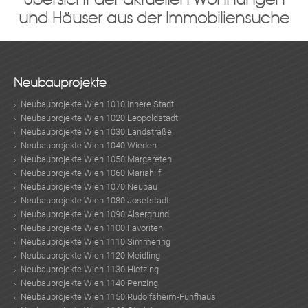
und Häuser aus der Immobiliensuche
Neubauprojekte
Neubauprojekte Wien 1010 Innere Stadt
Neubauprojekte Wien 1020 Leopoldstadt
Neubauprojekte Wien 1030 Landstraße
Neubauprojekte Wien 1040 Wieden
Neubauprojekte Wien 1050 Margareten
Neubauprojekte Wien 1060 Mariahilf
Neubauprojekte Wien 1070 Neubau
Neubauprojekte Wien 1080 Josefstadt
Neubauprojekte Wien 1090 Alsergrund
Neubauprojekte Wien 1100 Favoriten
Neubauprojekte Wien 1110 Simmering
Neubauprojekte Wien 1120 Meidling
Neubauprojekte Wien 1130 Hietzing
Neubauprojekte Wien 1140 Penzing
Neubauprojekte Wien 1150 Rudolfsheim-Fünfhaus