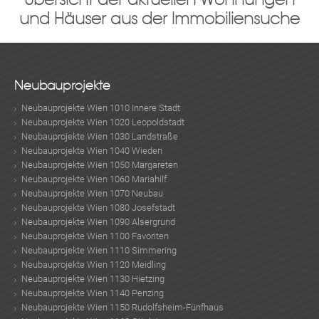
und Häuser aus der Immobiliensuche
Neubauprojekte
Neubauprojekte Wien 1010 Innere Stadt
Neubauprojekte Wien 1020 Leopoldstadt
Neubauprojekte Wien 1030 Landstraße
Neubauprojekte Wien 1040 Wieden
Neubauprojekte Wien 1050 Margareten
Neubauprojekte Wien 1060 Mariahilf
Neubauprojekte Wien 1070 Neubau
Neubauprojekte Wien 1080 Josefstadt
Neubauprojekte Wien 1090 Alsergrund
Neubauprojekte Wien 1100 Favoriten
Neubauprojekte Wien 1110 Simmering
Neubauprojekte Wien 1120 Meidling
Neubauprojekte Wien 1130 Hietzing
Neubauprojekte Wien 1140 Penzing
Neubauprojekte Wien 1150 Rudolfsheim-Fünfhaus