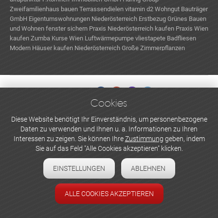
Zweifamilienhaus bauen
Terrassendielen
vitamin d2
Wohngut Bauträger
GmbH
Eigentumswohnungen Niederösterreich Erstbezug
Grünes Bauen
und Wohnen
fenster sichern
Praxis Niederösterreich kaufen
Praxis Wien
kaufen
Zumba Kurse Wien
Luftwärmepumpe
vliestapete
Badfliesen
Modern
Häuser kaufen Niederösterreich
Große Zimmerpflanzen
Gewerbeimmobilien mieten
Cookies
WERBEN UND INSERIEREN
Diese Website benötigt Ihr Einverständnis, um personenbezogene
Daten zu verwenden und Ihnen u. a. Informationen zu Ihren
Newsletter abonnieren
Interessen zu zeigen. Sie können Ihre
Zustimmung
geben, indem
Sie auf das Feld "Alle Cookies akzeptieren" klicken.
Datenschutzerklärung
EINSTELLUNGEN
ABLEHNEN
Cookie-Einstellungen
Impressum
ALLE COOKIES AKZEPTIEREN