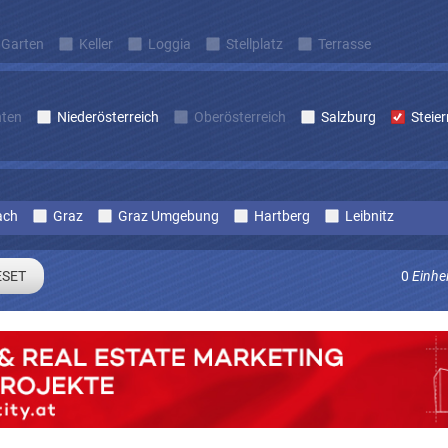
Garten
Keller
Loggia
Stellplatz
Terrasse
nten
Niederösterreich
Oberösterreich
Salzburg
Steie
ach
Graz
Graz Umgebung
Hartberg
Leibnitz
0
Einhe
Sie sich um laufend Angebote die zu Ihren Suchkriterien passe
E-mail