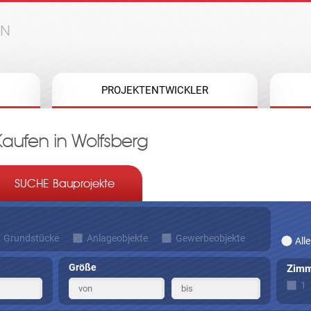
Jump to navigation
PROJEKTENTWICKLER
aufen in Wolfsberg
SUCHE Bauprojekte
Grundstücke
Anlageobjekte
Gewerbeobjekte
Alle
Größe
Zimm
1