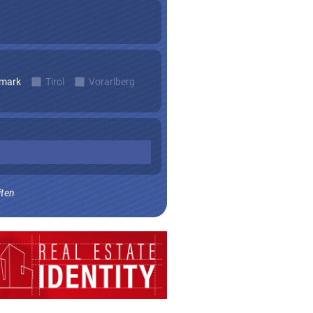
rmark
Tirol
Vorarlberg
iten
n zu erhalten.