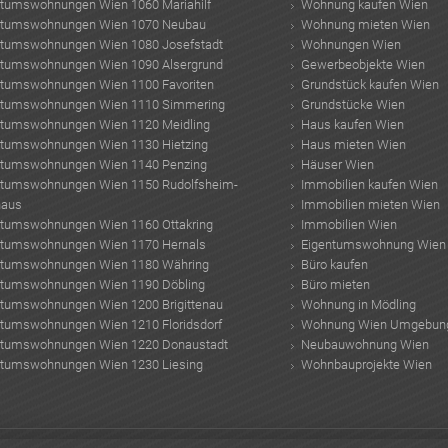
ntumswohnungen Wien 1060 Mariahilf
Wohnung kaufen Wien
ntumswohnungen Wien 1070 Neubau
Wohnung mieten Wien
ntumswohnungen Wien 1080 Josefstadt
Wohnungen Wien
ntumswohnungen Wien 1090 Alsergrund
Gewerbeobjekte Wien
ntumswohnungen Wien 1100 Favoriten
Grundstück kaufen Wien
ntumswohnungen Wien 1110 Simmering
Grundstücke Wien
ntumswohnungen Wien 1120 Meidling
Haus kaufen Wien
ntumswohnungen Wien 1130 Hietzing
Haus mieten Wien
ntumswohnungen Wien 1140 Penzing
Häuser Wien
ntumswohnungen Wien 1150 Rudolfsheim-
Immobilien kaufen Wien
haus
Immobilien mieten Wien
ntumswohnungen Wien 1160 Ottakring
Immobilien Wien
ntumswohnungen Wien 1170 Hernals
Eigentumswohnung Wien
ntumswohnungen Wien 1180 Währing
Büro kaufen
ntumswohnungen Wien 1190 Döbling
Büro mieten
ntumswohnungen Wien 1200 Brigittenau
Wohnung in Mödling
ntumswohnungen Wien 1210 Floridsdorf
Wohnung Wien Umgebun
ntumswohnungen Wien 1220 Donaustadt
Neubauwohnung Wien
ntumswohnungen Wien 1230 Liesing
Wohnbauprojekte Wien