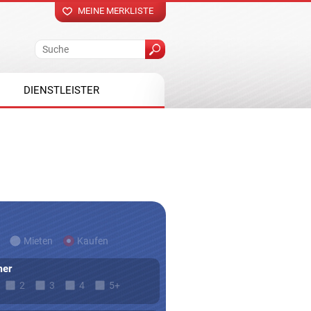
MEINE MERKLISTE
DIENSTLEISTER
Mieten
Kaufen
er
2
3
4
5+