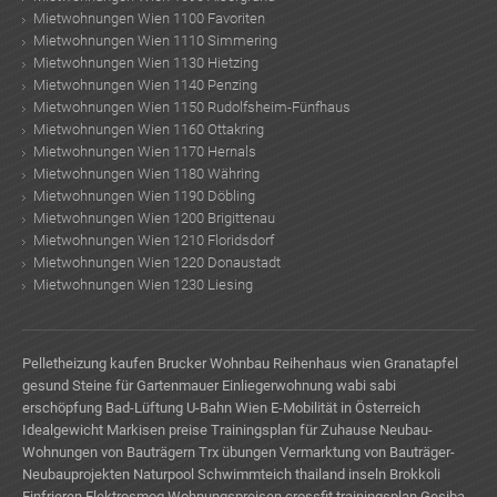
Mietwohnungen Wien 1100 Favoriten
Mietwohnungen Wien 1110 Simmering
Mietwohnungen Wien 1130 Hietzing
Mietwohnungen Wien 1140 Penzing
Mietwohnungen Wien 1150 Rudolfsheim-Fünfhaus
Mietwohnungen Wien 1160 Ottakring
Mietwohnungen Wien 1170 Hernals
Mietwohnungen Wien 1180 Währing
Mietwohnungen Wien 1190 Döbling
Mietwohnungen Wien 1200 Brigittenau
Mietwohnungen Wien 1210 Floridsdorf
Mietwohnungen Wien 1220 Donaustadt
Mietwohnungen Wien 1230 Liesing
Pelletheizung kaufen
Brucker Wohnbau
Reihenhaus wien
Granatapfel
gesund
Steine für Gartenmauer
Einliegerwohnung
wabi sabi
erschöpfung
Bad-Lüftung
U-Bahn Wien
E-Mobilität in Österreich
Idealgewicht
Markisen preise
Trainingsplan für Zuhause
Neubau-
Wohnungen von Bauträgern
Trx übungen
Vermarktung von Bauträger-
Neubauprojekten
Naturpool Schwimmteich
thailand inseln
Brokkoli
Einfrieren
Elektrosmog
Wohnungspreisen
crossfit trainingsplan
Gesiba