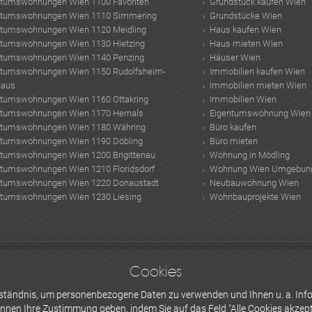
ntumswohnungen Wien 1100 Favoriten
Grundstück kaufen Wien
ntumswohnungen Wien 1110 Simmering
Grundstücke Wien
ntumswohnungen Wien 1120 Meidling
Haus kaufen Wien
ntumswohnungen Wien 1130 Hietzing
Haus mieten Wien
ntumswohnungen Wien 1140 Penzing
Häuser Wien
ntumswohnungen Wien 1150 Rudolfsheim-
Immobilien kaufen Wien
haus
Immobilien mieten Wien
ntumswohnungen Wien 1160 Ottakring
Immobilien Wien
ntumswohnungen Wien 1170 Hernals
Eigentumswohnung Wien
ntumswohnungen Wien 1180 Währing
Büro kaufen
ntumswohnungen Wien 1190 Döbling
Büro mieten
ntumswohnungen Wien 1200 Brigittenau
Wohnung in Mödling
ntumswohnungen Wien 1210 Floridsdorf
Wohnung Wien Umgebun
ntumswohnungen Wien 1220 Donaustadt
Neubauwohnung Wien
ntumswohnungen Wien 1230 Liesing
Wohnbauprojekte Wien
ise
dezentrale Wohnraumlüftung
Wohnung finden Tipps
Camping Istrien
crossfi
Cookies
nkwassers
gesunder schlaf
siebenbürgen
LionRealEstate GmbH
DC Tower 2 & 3
erständnis, um personenbezogene Daten zu verwenden und Ihnen u. a. Info
önnen Ihre
Zustimmung
geben, indem Sie auf das Feld "Alle Cookies akzepti