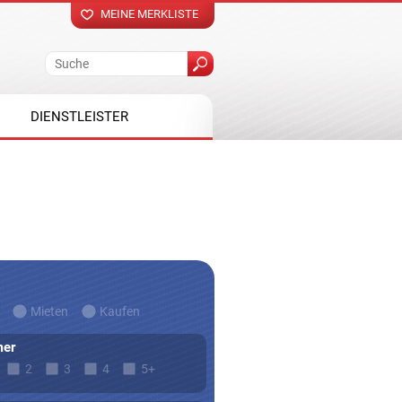
MEINE MERKLISTE
DIENSTLEISTER
Mieten
Kaufen
er
2
3
4
5+