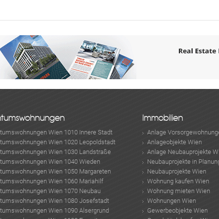
ABONNIEREN
ntumswohnungen
Immobilien
ntumswohnungen Wien 1010 Innere Stadt
Anlage Vorsorgewohnung
ntumswohnungen Wien 1020 Leopoldstadt
Anlageobjekte Wien
ntumswohnungen Wien 1030 Landstraße
Anlage Neubauprojekte W
ntumswohnungen Wien 1040 Wieden
Neubauprojekte in Planun
ntumswohnungen Wien 1050 Margareten
Neubauprojekte Wien
ntumswohnungen Wien 1060 Mariahilf
Wohnung kaufen Wien
ntumswohnungen Wien 1070 Neubau
Wohnung mieten Wien
ntumswohnungen Wien 1080 Josefstadt
Wohnungen Wien
ntumswohnungen Wien 1090 Alsergrund
Gewerbeobjekte Wien