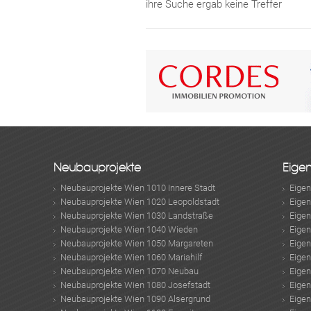
ihre Suche ergab keine Treffer
Neubauprojekte
Eige
Neubauprojekte Wien 1010 Innere Stadt
Eige
Neubauprojekte Wien 1020 Leopoldstadt
Eige
Neubauprojekte Wien 1030 Landstraße
Eige
Neubauprojekte Wien 1040 Wieden
Eige
Neubauprojekte Wien 1050 Margareten
Eige
Neubauprojekte Wien 1060 Mariahilf
Eige
Neubauprojekte Wien 1070 Neubau
Eige
Neubauprojekte Wien 1080 Josefstadt
Eige
Neubauprojekte Wien 1090 Alsergrund
Eige