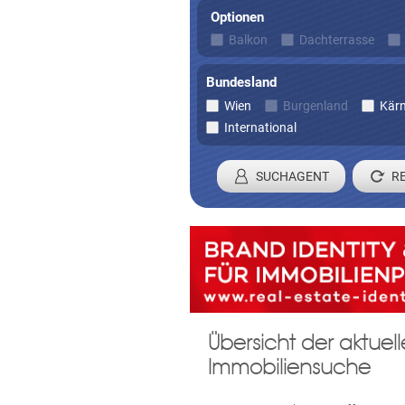
Optionen
Balkon
Dachterrasse
Bundesland
Wien
Burgenland
Kär
International
SUCHAGENT
Registrieren 
Übersicht der aktue
Damit wir ihre Anfrage verarbei
Immobiliensuche