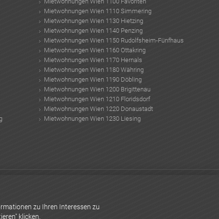
Mietwohnungen Wien 1100 Favoriten
Mietwohnungen Wien 1110 Simmering
Mietwohnungen Wien 1130 Hietzing
Mietwohnungen Wien 1140 Penzing
Mietwohnungen Wien 1150 Rudolfsheim-Fünfhaus
Mietwohnungen Wien 1160 Ottakring
Mietwohnungen Wien 1170 Hernals
Mietwohnungen Wien 1180 Währing
Mietwohnungen Wien 1190 Döbling
Mietwohnungen Wien 1200 Brigittenau
Mietwohnungen Wien 1210 Floridsdorf
Mietwohnungen Wien 1220 Donaustadt
g
Mietwohnungen Wien 1230 Liesing
t box
Zinshaus Sanierungen
winterschutz pflanzen
honorarordnung
Alarmsystem Fenster
Magen-Darm-Grippe
Raumklima
Smart Home Systeme
rmationen zu Ihren Interessen zu
eren" klicken.