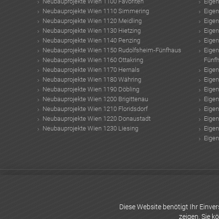
Neubauprojekte Wien 1100 Favoriten
Eige
Neubauprojekte Wien 1110 Simmering
Eige
Neubauprojekte Wien 1120 Meidling
Eige
Neubauprojekte Wien 1130 Hietzing
Eige
Neubauprojekte Wien 1140 Penzing
Eige
Neubauprojekte Wien 1150 Rudolfsheim-Fünfhaus
Eige
Neubauprojekte Wien 1160 Ottakring
Fünf
Neubauprojekte Wien 1170 Hernals
Eige
Neubauprojekte Wien 1180 Währing
Eige
Neubauprojekte Wien 1190 Döbling
Eige
Neubauprojekte Wien 1200 Brigittenau
Eige
Neubauprojekte Wien 1210 Floridsdorf
Eige
Neubauprojekte Wien 1220 Donaustadt
Eige
Neubauprojekte Wien 1230 Liesing
Eige
Eige
Architekturstudium
Gewicht Baby
feuchte Wände
Sicherheitshaustüren Pre
architekten
Gasanbieter wechseln
Energieeinsparung
Die Qualität des Tri
WVG Bauträger
vögel füttern
reiseziele oktober
Diese Website benötigt Ihr Einv
zeigen. Sie k