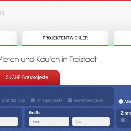
Jump to navigation
PROJEKTENTWICKLER
ten und Kaufen in Freistadt
SUCHE Bauprojekte
Grundstücke
Anlageobjekte
Gewerbeobjekte
Alle
Größe
Zimm
1