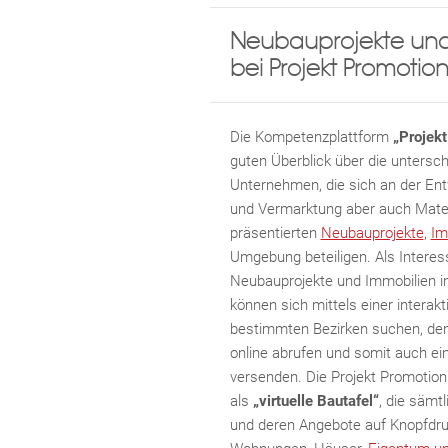
Damit wir ihre Anfrage verarbei
Neubauprojekte und
bei Projekt Promotio
Die Kompetenzplattform
„Projek
guten Überblick über die untersc
Unternehmen, die sich an der En
und Vermarktung aber auch Materi
präsentierten
Neubauprojekte
,
Im
Umgebung beteiligen. Als Interess
Neubauprojekte und Immobilien in
können sich mittels einer interak
bestimmten Bezirken suchen, den
online abrufen und somit auch ei
versenden. Die Projekt Promotion 
als
„virtuelle Bautafel“
, die sämtl
und deren Angebote auf Knopfdru