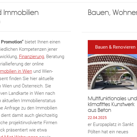
ten können, werden wir die von ihnen eingegebenen Daten verarbeiten. Inf
 Immobilien
Bauen, Wohnen
sowie den Schutz ihrer persönlichen Daten finden sie
hier
.
n
ABONNIEREN
t Promotion“
bietet Ihnen einen
Bauen & Renovieren
hiedlichen Kompetenzen jener
twicklung,
Finanzierung
, Beratung
allieferung der online
mobilien in Wien
und Wien-
ent finden Sie hier aktuelle
 Wien und Österreich. Sie
tiven Landkarte in Wien nach
Multifunktionales und
 aktuellen Immobilienstatus
klimafittes Kunstwerk
ne Anfrage zu den Immobilien
aus Beton
dient damit auch gleichzeitig
22.04.2025
iche projektinvolvierte Firmen
er Europaplatz in Sankt
ck präsentiert wie etwa
Pölten hat ein neues