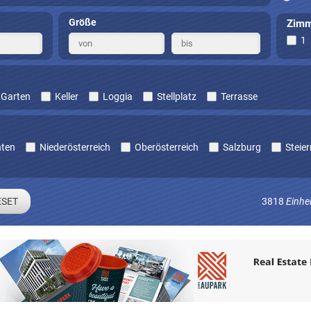
Größe
Zimm
1
Garten
Keller
Loggia
Stellplatz
Terrasse
nten
Niederösterreich
Oberösterreich
Salzburg
Steie
3818
Einhe
Sie sich um laufend Angebote die zu Ihren Suchkriterien passe
E-mail