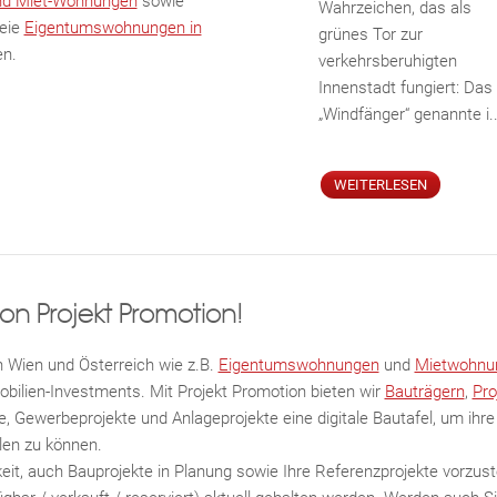
nd Miet-Wohnungen
sowie
Wahrzeichen, das als
reie
Eigentumswohnungen in
grünes Tor zur
en.
verkehrsberuhigten
Innenstadt fungiert: Das
„Windfänger“ genannte i..
WEITERLESEN
on Projekt Promotion!
 Wien und Österreich wie z.B.
Eigentumswohnungen
und
Mietwohnu
obilien-Investments. Mit Projekt Promotion bieten wir
Bauträgern
,
Pro
 Gewerbeprojekte und Anlageprojekte eine digitale Bautafel, um ihr
llen zu können.
eit, auch Bauprojekte in Planung sowie Ihre Referenzprojekte vorzuste