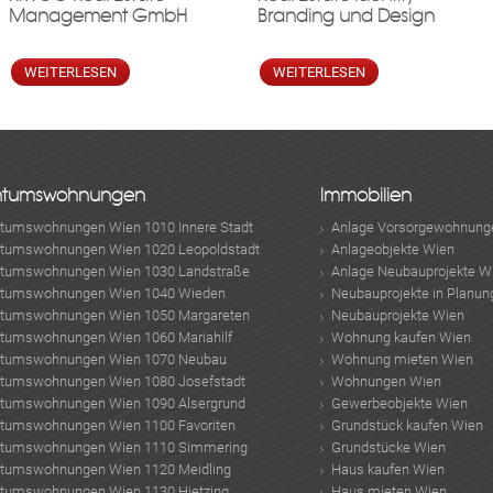
Management GmbH
Branding und Design
WEITERLESEN
WEITERLESEN
ntumswohnungen
Immobilien
ntumswohnungen Wien 1010 Innere Stadt
Anlage Vorsorgewohnung
ntumswohnungen Wien 1020 Leopoldstadt
Anlageobjekte Wien
ntumswohnungen Wien 1030 Landstraße
Anlage Neubauprojekte W
ntumswohnungen Wien 1040 Wieden
Neubauprojekte in Planun
ntumswohnungen Wien 1050 Margareten
Neubauprojekte Wien
ntumswohnungen Wien 1060 Mariahilf
Wohnung kaufen Wien
ntumswohnungen Wien 1070 Neubau
Wohnung mieten Wien
ntumswohnungen Wien 1080 Josefstadt
Wohnungen Wien
ntumswohnungen Wien 1090 Alsergrund
Gewerbeobjekte Wien
ntumswohnungen Wien 1100 Favoriten
Grundstück kaufen Wien
ntumswohnungen Wien 1110 Simmering
Grundstücke Wien
ntumswohnungen Wien 1120 Meidling
Haus kaufen Wien
ntumswohnungen Wien 1130 Hietzing
Haus mieten Wien