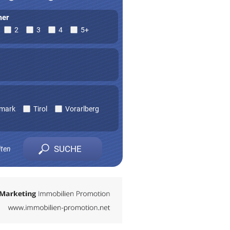
er
2
3
4
5+
rmark
Tirol
Vorarlberg
iten
n zu erhalten.