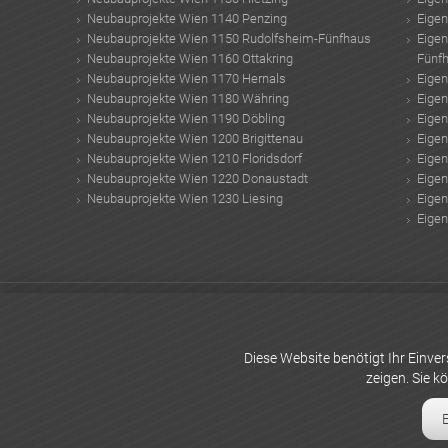
Neubauprojekte Wien 1140 Penzing
Eige
Neubauprojekte Wien 1150 Rudolfsheim-Fünfhaus
Eige
Neubauprojekte Wien 1160 Ottakring
Fünf
Neubauprojekte Wien 1170 Hernals
Eige
Neubauprojekte Wien 1180 Währing
Eige
Neubauprojekte Wien 1190 Döbling
Eige
Neubauprojekte Wien 1200 Brigittenau
Eige
Neubauprojekte Wien 1210 Floridsdorf
Eige
Neubauprojekte Wien 1220 Donaustadt
Eige
Neubauprojekte Wien 1230 Liesing
Eige
Eige
Spörk und Partner Bauträger
immobilien vermieten
hausratversicherung verg
fensterreiniger
Kosten Photovoltaikanlagen
aeterna immobilien GmbH
Anle
samui strände
Sandstrahlen Preise
Isolierung
Baumaterial für den Winterga
Diese Website benötigt Ihr Einv
zeigen. Sie k
WER