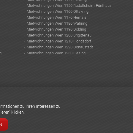
Mietwohnungen Wien 1150 Rudolfsheim-Fünfhaus
Mietwohnungen Wien 1160 Ottakring
Mietwohnungen Wien 1170 Hernals
Mietwohnungen Wien 1180 Währing
Mietwohnungen Wien 1190 Döbling
Mietwohnungen Wien 1200 Brigittenau
Mietwohnungen Wien 1210 Floridsdorf
Mietwohnungen Wien 1220 Donaustadt
g
Mietwohnungen Wien 1230 Liesing
nhof Wien
italienische designermöbel
dezentrale Wohnraumlüftung
en
vorstellungsgespräch fragen
Baustoffe
Badezimmer Fliesen Ideen
koh
rmationen zu Ihren Interessen zu
eren" klicken.
N
ieren
Datenschutzerklärung
Cookie-Einstellungen