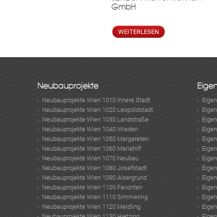
GmbH
WEITERLESEN
Neubauprojekte
Eige
Neubauprojekte Wien 1010 Innere Stadt
Eige
Neubauprojekte Wien 1020 Leopoldstadt
Eige
Neubauprojekte Wien 1030 Landstraße
Eige
Neubauprojekte Wien 1040 Wieden
Eige
Neubauprojekte Wien 1050 Margareten
Eige
Neubauprojekte Wien 1060 Mariahilf
Eige
Neubauprojekte Wien 1070 Neubau
Eige
Neubauprojekte Wien 1080 Josefstadt
Eige
Neubauprojekte Wien 1090 Alsergrund
Eige
Neubauprojekte Wien 1100 Favoriten
Eige
Neubauprojekte Wien 1110 Simmering
Eige
Neubauprojekte Wien 1120 Meidling
Eige
Neubauprojekte Wien 1130 Hietzing
Eige