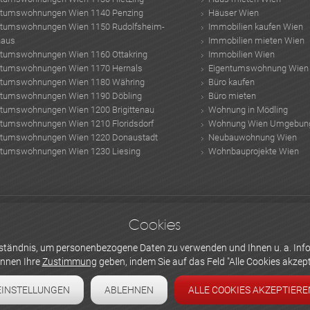
ntumswohnungen Wien 1140 Penzing
Häuser Wien
ntumswohnungen Wien 1150 Rudolfsheim-
Immobilien kaufen Wien
haus
Immobilien mieten Wien
ntumswohnungen Wien 1160 Ottakring
Immobilien Wien
ntumswohnungen Wien 1170 Hernals
Eigentumswohnung Wien
ntumswohnungen Wien 1180 Währing
Büro kaufen
ntumswohnungen Wien 1190 Döbling
Büro mieten
ntumswohnungen Wien 1200 Brigittenau
Wohnung in Mödling
ntumswohnungen Wien 1210 Floridsdorf
Wohnung Wien Umgebun
ntumswohnungen Wien 1220 Donaustadt
Neubauwohnung Wien
ntumswohnungen Wien 1230 Liesing
Wohnbauprojekte Wien
leich
Anlegerwohnung wien
palmen überwintern
Hundertwasserturm
Hauptbah
Cookies
gerwohnung kaufen
höchste Wolkenkratzer der Welt
Kühldecken
Türen renovier
rten
Polyrattan Gartenmöbel
Trx Workout
erständnis, um personenbezogene Daten zu verwenden und Ihnen u. a. Info
önnen Ihre
Zustimmung
geben, indem Sie auf das Feld "Alle Cookies akzepti
EINSTELLUNGEN
ABLEHNEN
ALLE COOKIES AKZEPTIERE
BEN UND INSERIEREN
Kontakt & Impressum
Newsletter abonn