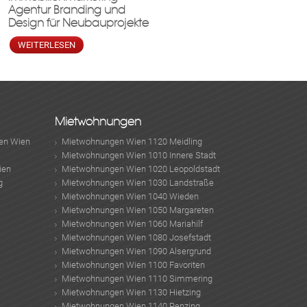
Agentur Branding und
Design für Neubauprojekte
WEITERLESEN
Mietwohnungen
en Wien
Mietwohnungen Wien 1120 Meidling
Mietwohnungen Wien 1010 Innere Stadt
ien
Mietwohnungen Wien 1020 Leopoldstadt
g
Mietwohnungen Wien 1030 Landstraße
Mietwohnungen Wien 1040 Wieden
Mietwohnungen Wien 1050 Margareten
Mietwohnungen Wien 1060 Mariahilf
Mietwohnungen Wien 1080 Josefstadt
Mietwohnungen Wien 1090 Alsergrund
Mietwohnungen Wien 1100 Favoriten
Mietwohnungen Wien 1110 Simmering
Mietwohnungen Wien 1130 Hietzing
Mietwohnungen Wien 1140 Penzing