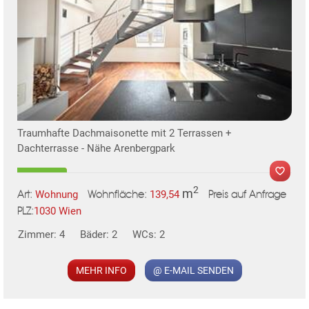
Traumhafte Dachmaisonette mit 2 Terrassen +
Dachterrasse - Nähe Arenbergpark
2
m
Wohnung
139,54
Art:
Wohnfläche:
Preis auf Anfrage
1030 Wien
PLZ:
Zimmer: 4
Bäder: 2
WCs: 2
MEHR INFO
@ E-MAIL SENDEN