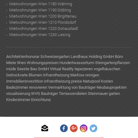
Mietwohnungen Wien 1180 Währing
Mietwohnungen Wien 1190 Döbling
Mietwohnungen Wien 1200 Brigittenau
Mietwohnungen Wien 1210 Floridsdorf
Mietwohnungen Wien 1220 Donaustadt
Mietwohnungen Wien 1230 Liesing
Architektenhonorar
Schweizergarten
Landhaus Holding GmbH
Büro
Miete Wien
Wohnungspreisen
Hundertwasserturm
Steingartenpflanzen
müde
Seeste Bau GmbH
Virtual Reality
tapezieren
vogelhäuschen
Getrocknete Blumen
Infrarotheizung
Markise reinigen
immobilieninvestition
infrarotheizung preise
Naturpool Kosten
Badezimmer renovieren
Vermarktung von Bauträger-Neubauprojekten
visualisierung
WVG Bauträger
Terrassendielen
Steinmauer garten
Kinderzimmer Einrichtung