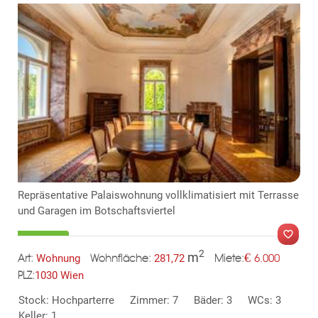
Repräsentative Palaiswohnung vollklimatisiert mit Terrasse
und Garagen im Botschaftsviertel
2
m
€
Wohnung
281,72
6.000
Art:
Wohnfläche:
Miete:
1030 Wien
PLZ:
Stock: Hochparterre
Zimmer: 7
Bäder: 3
WCs: 3
MER
Keller: 1