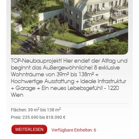
TOP-Neubauprojekt! Hier endet der Alltag und
beginnt das Außergewöhnliche! 8 exklusive
Wohnträume von 39m² bis 138m² +
Hochwertige Ausstattung + Ideale Infrastruktur
+ Garage + Ein neues Lebebsgefühl! - 1220
Wien
2
2
Flächen:
39 m
bis 138 m
Preis:
235.690 bis 818.090 €
WEITERLESEN
Verfügbare Einheiten:
6