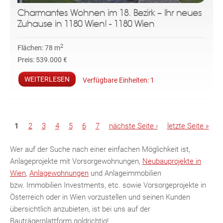
Charmantes Wohnen im 18. Bezirk – Ihr neues
Zuhause in 1180 Wien! - 1180 Wien
2
Flächen:
78 m
Preis:
539.000 €
WEITERLESEN
Verfügbare Einheiten:
1
S
1
2
3
4
5
6
7
nächste Seite ›
letzte Seite »
e
i
Wer auf der Suche nach einer einfachen Möglichkeit ist,
t
Anlageprojekte mit Vorsorgewohnungen,
Neubauprojekte in
e
Wien
,
Anlagewohnungen
und Anlageimmobilien
n
bzw. Immobilien Investments, etc. sowie Vorsorgeprojekte in
Österreich oder in Wien vorzustellen und seinen Kunden
übersichtlich anzubieten, ist bei uns auf der
Bauträgerplattform goldrichtig!