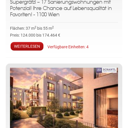
Supergrätzl – 17 Sanierungswohnungen mit
Potenzial! Ihre Chance auf Lebensqualität in
Favoriten! - 1100 Wien
2
2
Flächen:
37 m
bis 55 m
Preis:
124.000 bis 174.464 €
WEITERLESEN
Verfügbare Einheiten:
4