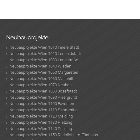
Neubauprojekte
Neubauprojekte Wien 1010 Innere Stadt
Neubauprojekte Wien 1020 Leopoldstadt
Neubauprojekte Wien 1030 Landstraße
Neubauprojekte Wien 1040 Wieden
Neubauprojekte Wien 1050 Margareten
Neubauprojekte Wien 1060 Mariahilf
Neubauprojekte Wien 1070 Neubau
Neubauprojekte Wien 1080 Josefstadt
Neubauprojekte Wien 1090 Alsergrund
Neubauprojekte Wien 1100 Favoriten
Neubauprojekte Wien 1110 Simmering
Neubauprojekte Wien 1120 Meidling
Neubauprojekte Wien 1130 Hietzing
Neubauprojekte Wien 1140 Penzing
Neubauprojekte Wien 1150 Rudolfsheim-Fünfhaus