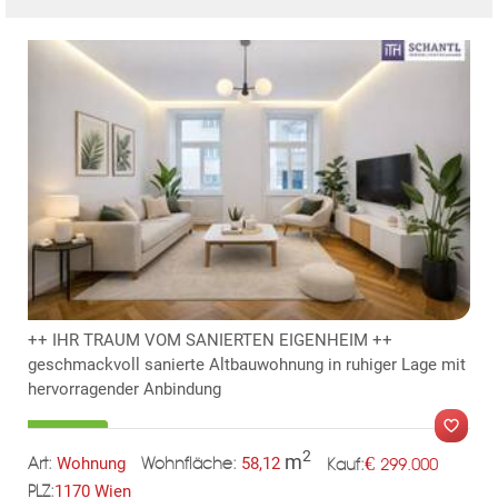
KLIS
TE
++ IHR TRAUM VOM SANIERTEN EIGENHEIM ++
geschmackvoll sanierte Altbauwohnung in ruhiger Lage mit
hervorragender Anbindung
2
m
€
Wohnung
58,12
299.000
Art:
Wohnfläche:
Kauf:
1170 Wien
PLZ:
MER