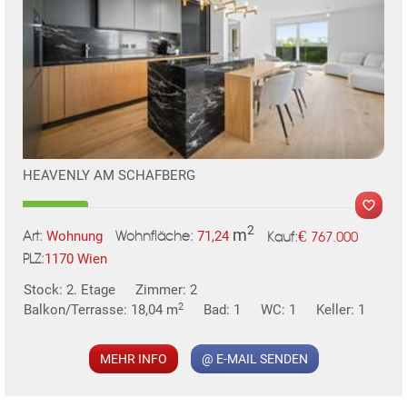
HEAVENLY AM SCHAFBERG
2
m
€
Wohnung
71,24
767.000
Art:
Wohnfläche:
Kauf:
1170 Wien
PLZ:
Stock: 2. Etage
Zimmer: 2
2
Balkon/Terrasse: 18,04 m
Bad: 1
WC: 1
Keller: 1
MEHR INFO
@ E-MAIL SENDEN