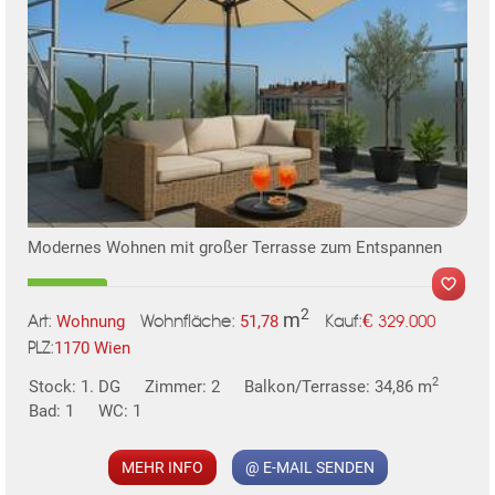
TE
Modernes Wohnen mit großer Terrasse zum Entspannen
2
m
€
Wohnung
51,78
329.000
Art:
Wohnfläche:
Kauf:
1170 Wien
PLZ:
MER
2
Stock: 1. DG
Zimmer: 2
Balkon/Terrasse: 34,86 m
Bad: 1
WC: 1
MEHR INFO
@ E-MAIL SENDEN