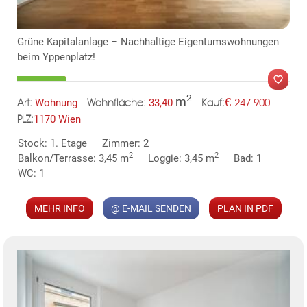
Grüne Kapitalanlage – Nachhaltige Eigentumswohnungen
beim Yppenplatz!
2
m
€
Wohnung
33,40
247.900
Art:
Wohnfläche:
Kauf:
1170 Wien
PLZ:
MER
Stock: 1. Etage
Zimmer: 2
2
2
Balkon/Terrasse: 3,45 m
Loggie: 3,45 m
Bad: 1
WC: 1
MEHR INFO
@ E-MAIL SENDEN
PLAN IN PDF
KLIS