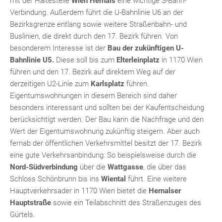
mit der Haltestelle
Wien Hernals
eine wichtige S-Bahn-
Verbindung. Außerdem führt die U-Bahnlinie U6 an der
Bezirksgrenze entlang sowie weitere Straßenbahn- und
Buslinien, die direkt durch den 17. Bezirk führen. Von
besonderem Interesse ist der
Bau der zukünftigen U-
Bahnlinie U5.
Diese soll bis zum
Elterleinplatz
in 1170 Wien
führen und den 17. Bezirk auf direktem Weg auf der
derzeitigen U2-Linie zum
Karlsplatz
führen.
Eigentumswohnungen in diesem Bereich sind daher
KLIS
besonders interessant und sollten bei der Kaufentscheidung
berücksichtigt werden. Der Bau kann die Nachfrage und den
Wert der Eigentumswohnung zukünftig steigern. Aber auch
fernab der öffentlichen Verkehrsmittel besitzt der 17. Bezirk
eine gute Verkehrsanbindung: So beispielsweise durch die
Nord-Südverbindung
über die
Wattgasse
, die über das
Schloss Schönbrunn bis ins
Wiental
führt. Eine weitere
Hauptverkehrsader in 1170 Wien bietet die
Hernalser
TE
Hauptstraße
sowie ein Teilabschnitt des Straßenzuges des
Gürtels.