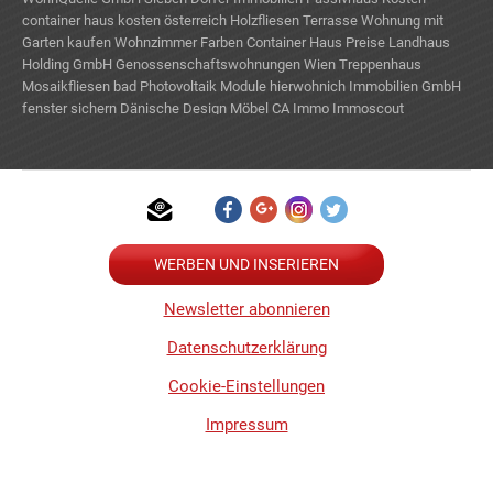
container haus kosten österreich
Holzfliesen Terrasse
Wohnung mit
Garten kaufen
Wohnzimmer Farben
Container Haus Preise
Landhaus
Holding GmbH
Genossenschaftswohnungen Wien
Treppenhaus
Mosaikfliesen bad
Photovoltaik Module
hierwohnich Immobilien GmbH
fenster sichern
Dänische Design Möbel
CA Immo
Immoscout
Schrankbett
WERBEN UND INSERIEREN
Newsletter abonnieren
Datenschutzerklärung
Cookie-Einstellungen
Impressum