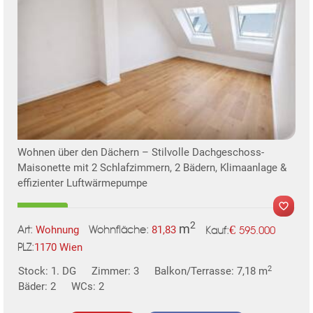
TE
Wohnen über den Dächern – Stilvolle Dachgeschoss-
Maisonette mit 2 Schlafzimmern, 2 Bädern, Klimaanlage &
effizienter Luftwärmepumpe
2
m
€
Wohnung
81,83
595.000
Art:
Wohnfläche:
Kauf:
1170 Wien
PLZ:
MER
2
Stock: 1. DG
Zimmer: 3
Balkon/Terrasse: 7,18 m
Bäder: 2
WCs: 2