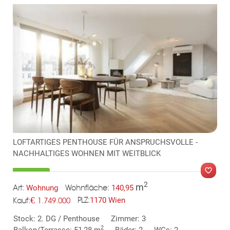
LOFTARTIGES PENTHOUSE FÜR ANSPRUCHSVOLLE -
NACHHALTIGES WOHNEN MIT WEITBLICK
2
m
Wohnung
140,95
Art:
Wohnfläche:
€
1170 Wien
1.749.000
PLZ:
Kauf:
MER
Stock: 2. DG / Penthouse
Zimmer: 3
2
Balkon/Terrasse: 51,28 m
Bäder: 2
WCs: 2