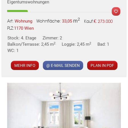
Eigentumswohnungen
2
m
€
Wohnung
33,05
273.000
Art:
Wohnfläche:
Kauf:
1170 Wien
PLZ:
MER
Stock: 4. Etage
Zimmer: 2
2
2
Balkon/Terrasse: 2,45 m
Loggie: 2,45 m
Bad: 1
WC: 1
MEHR INFO
@ E-MAIL SENDEN
PLAN IN PDF
KLIS