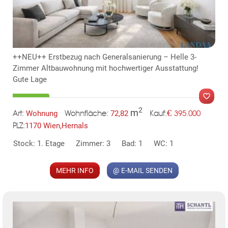
TE
++NEU++ Erstbezug nach Generalsanierung – Helle 3-
Zimmer Altbauwohnung mit hochwertiger Ausstattung!
Gute Lage
2
m
€
Wohnung
72,82
395.000
Art:
Wohnfläche:
Kauf:
MER
1170 Wien,Hernals
PLZ:
Stock: 1. Etage
Zimmer: 3
Bad: 1
WC: 1
MEHR INFO
@ E-MAIL SENDEN
KLIS