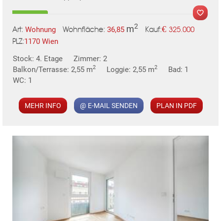
2
m
€
Wohnung
36,85
325.000
Art:
Wohnfläche:
Kauf:
1170 Wien
PLZ:
MER
Stock: 4. Etage
Zimmer: 2
2
2
Balkon/Terrasse: 2,55 m
Loggie: 2,55 m
Bad: 1
WC: 1
MEHR INFO
@ E-MAIL SENDEN
PLAN IN PDF
KLIS
TE