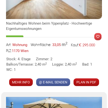
Nachhaltiges Wohnen beim Yppenplatz - Hochwertige
Eigentumswohnungen
2
m
€
Wohnung
33,05
295.000
Art:
Wohnfläche:
Kauf:
1170 Wien
PLZ:
MER
Stock: 4. Etage
Zimmer: 2
2
2
Balkon/Terrasse: 2,40 m
Loggie: 2,40 m
Bad: 1
WC: 1
MEHR INFO
@ E-MAIL SENDEN
PLAN IN PDF
KLIS