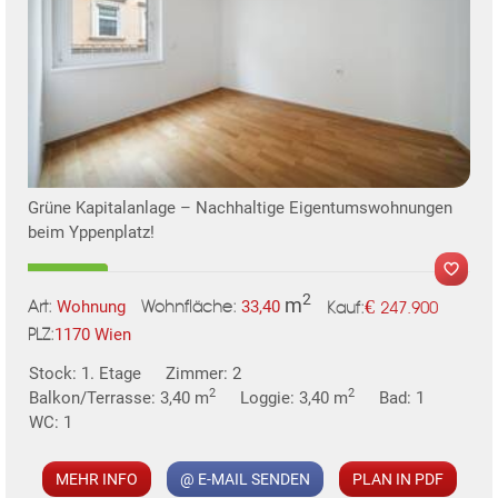
Grüne Kapitalanlage – Nachhaltige Eigentumswohnungen
beim Yppenplatz!
2
m
€
Wohnung
33,40
247.900
Art:
Wohnfläche:
Kauf:
1170 Wien
PLZ:
MER
Stock: 1. Etage
Zimmer: 2
2
2
Balkon/Terrasse: 3,40 m
Loggie: 3,40 m
Bad: 1
WC: 1
MEHR INFO
@ E-MAIL SENDEN
PLAN IN PDF