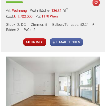
2
m
Wohnung
136,31
Art:
Wohnfläche:
€
1170 Wien
1.700.000
PLZ:
Kauf:
MER
2
Stock: 2. DG
Zimmer: 5
Balkon/Terrasse: 52,24 m
Bäder: 2
WCs: 2
MEHR INFO
@ E-MAIL SENDEN