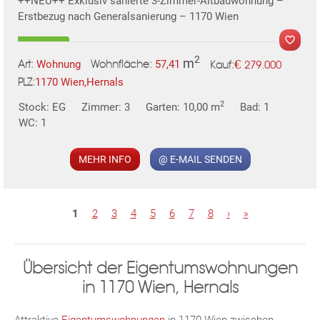
++NEU++ Exklusiv sanierte 3-Zimmer-Altbauwohnung –
Erstbezug nach Generalsanierung – 1170 Wien
2
m
€
Wohnung
57,41
279.000
Art:
Wohnfläche:
Kauf:
1170 Wien,Hernals
PLZ:
MER
2
Stock: EG
Zimmer: 3
Garten: 10,00 m
Bad: 1
WC: 1
MEHR INFO
@ E-MAIL SENDEN
S
1
2
3
4
5
6
7
8
›
»
e
KLIS
i
Übersicht der Eigentumswohnungen
t
in 1170 Wien, Hernals
e
n
Attraktive
Eigentumswohnungen
in 1170 Wien zwischen