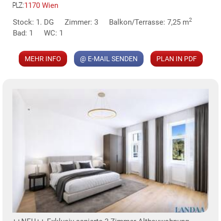
1170 Wien
PLZ:
MER
2
Stock: 1. DG
Zimmer: 3
Balkon/Terrasse: 7,25 m
Bad: 1
WC: 1
MEHR INFO
@ E-MAIL SENDEN
PLAN IN PDF
KLIS
TE