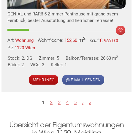
GENIAL und RAR!! 5-Zimmer-Penthouse mit grandiosem
Fernblick, bester Ausstattung und herrlicher Terrasse!
2
m
€
Wohnung
152,60
965.000
Art:
Wohnfläche:
Kauf:
1120 Wien
PLZ:
MER
2
Stock: 2. DG
Zimmer: 5
Balkon/Terrasse: 26,63 m
Bäder: 2
WCs: 3
Keller: 1
MEHR INFO
@ E-MAIL SENDEN
KLIS
S
1
2
3
4
5
›
»
e
i
Übersicht der Eigentumswohnungen
t