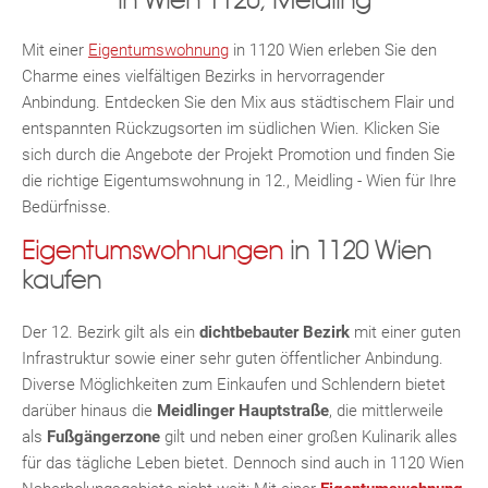
in Wien 1120, Meidling
e
TE
n
Mit einer
Eigentumswohnung
in 1120 Wien erleben Sie den
Charme eines vielfältigen Bezirks in hervorragender
Anbindung. Entdecken Sie den Mix aus städtischem Flair und
entspannten Rückzugsorten im südlichen Wien. Klicken Sie
sich durch die Angebote der Projekt Promotion und finden Sie
die richtige Eigentumswohnung in 12., Meidling - Wien für Ihre
Bedürfnisse.
Eigentumswohnungen
in 1120 Wien
kaufen
MER
Der 12. Bezirk gilt als ein
dichtbebauter Bezirk
mit einer guten
Infrastruktur sowie einer sehr guten öffentlicher Anbindung.
Diverse Möglichkeiten zum Einkaufen und Schlendern bietet
darüber hinaus die
Meidlinger Hauptstraße
, die mittlerweile
als
Fußgängerzone
gilt und neben einer großen Kulinarik alles
für das tägliche Leben bietet. Dennoch sind auch in 1120 Wien