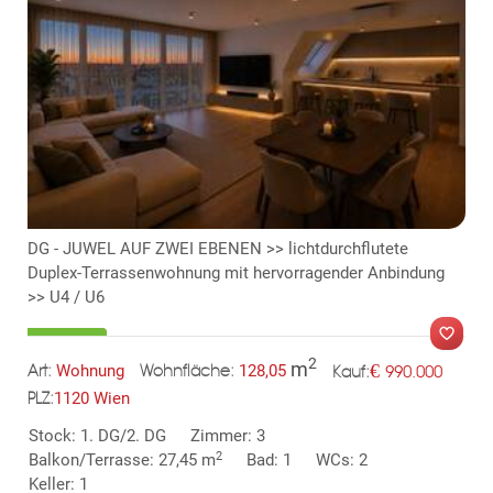
KLIS
DG - JUWEL AUF ZWEI EBENEN >> lichtdurchflutete
Duplex-Terrassenwohnung mit hervorragender Anbindung
>> U4 / U6
2
m
€
Wohnung
128,05
990.000
Art:
Wohnfläche:
Kauf:
1120 Wien
PLZ:
MER
Stock: 1. DG/2. DG
Zimmer: 3
2
Balkon/Terrasse: 27,45 m
Bad: 1
WCs: 2
Keller: 1