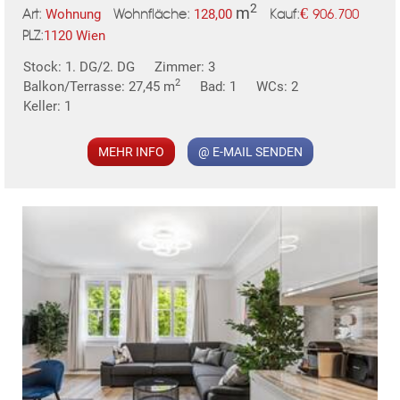
2
m
€
Wohnung
128,00
906.700
Art:
Wohnfläche:
Kauf:
1120 Wien
PLZ:
MER
Stock: 1. DG/2. DG
Zimmer: 3
2
Balkon/Terrasse: 27,45 m
Bad: 1
WCs: 2
Keller: 1
MEHR INFO
@ E-MAIL SENDEN
KLIS
TE