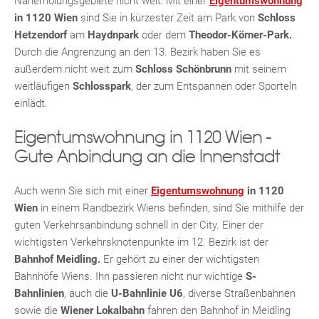
Naherholungsgebiete nicht weit: Mit einer
Eigentumswohnung
KLIS
in 1120 Wien
sind Sie in kürzester Zeit am Park von
Schloss
Hetzendorf
am
Haydnpark
oder dem
Theodor-Körner-Park.
Durch die Angrenzung an den 13. Bezirk haben Sie es
außerdem nicht weit zum
Schloss Schönbrunn
mit seinem
weitläufigen
Schlosspark
, der zum Entspannen oder Sporteln
TE
einlädt.
Eigentumswohnung in 1120 Wien -
Gute Anbindung an die Innenstadt
Auch wenn Sie sich mit einer
Eigentumswohnung
in 1120
Wien
in einem Randbezirk Wiens befinden, sind Sie mithilfe der
guten Verkehrsanbindung schnell in der City. Einer der
wichtigsten Verkehrsknotenpunkte im 12. Bezirk ist der
Bahnhof Meidling.
Er gehört zu einer der wichtigsten
Bahnhöfe Wiens. Ihn passieren nicht nur wichtige
S-
Bahnlinien
, auch die
U-Bahnlinie U6
, diverse Straßenbahnen
sowie die
Wiener Lokalbahn
fahren den Bahnhof in Meidling