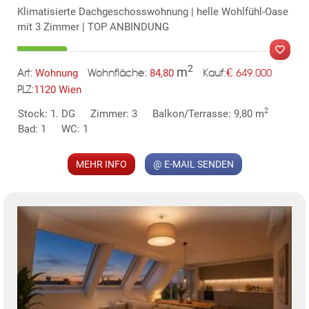
Klimatisierte Dachgeschosswohnung | helle Wohlfühl-Oase
mit 3 Zimmer | TOP ANBINDUNG
2
m
€
Wohnung
84,80
649.000
Art:
Wohnfläche:
Kauf:
1120 Wien
PLZ:
MER
2
Stock: 1. DG
Zimmer: 3
Balkon/Terrasse: 9,80 m
Bad: 1
WC: 1
MEHR INFO
@ E-MAIL SENDEN
KLIS