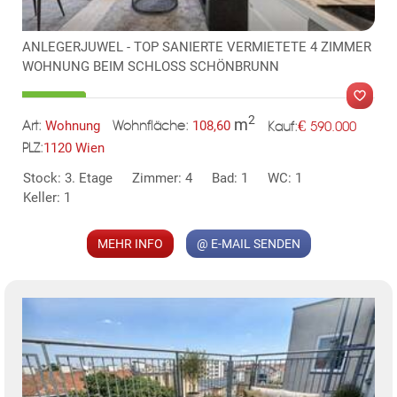
ANLEGERJUWEL - TOP SANIERTE VERMIETETE 4 ZIMMER
WOHNUNG BEIM SCHLOSS SCHÖNBRUNN
2
m
€
Wohnung
108,60
590.000
Art:
Wohnfläche:
Kauf:
1120 Wien
PLZ:
MER
Stock: 3. Etage
Zimmer: 4
Bad: 1
WC: 1
Keller: 1
MEHR INFO
@ E-MAIL SENDEN
KLIS