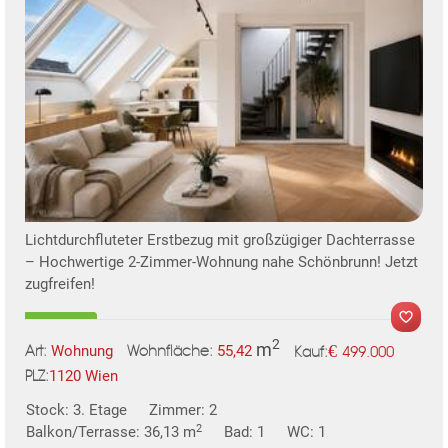
TE
Lichtdurchfluteter Erstbezug mit großzügiger Dachterrasse
– Hochwertige 2-Zimmer-Wohnung nahe Schönbrunn! Jetzt
zugfreifen!
2
m
€
Wohnung
55,42
499.000
Art:
Wohnfläche:
Kauf:
MER
1120 Wien
PLZ:
Stock: 3. Etage
Zimmer: 2
2
Balkon/Terrasse: 36,13 m
Bad: 1
WC: 1