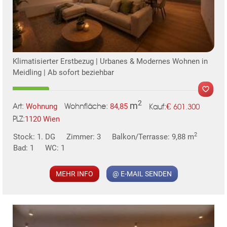
Klimatisierter Erstbezug | Urbanes & Modernes Wohnen in
Meidling | Ab sofort beziehbar
2
m
€
Wohnung
84,85
601.300
Art:
Wohnfläche:
Kauf:
1120 Wien
PLZ:
MER
2
Stock: 1. DG
Zimmer: 3
Balkon/Terrasse: 9,88 m
Bad: 1
WC: 1
MEHR INFO
@ E-MAIL SENDEN