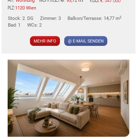
€
Wohnung
93,72
547.000
Art:
Wohnfläche:
Kauf:
1120 Wien
PLZ:
2
Stock: 2. DG
Zimmer: 3
Balkon/Terrasse: 14,77 m
MER
Bad: 1
WCs: 2
MEHR INFO
@ E-MAIL SENDEN