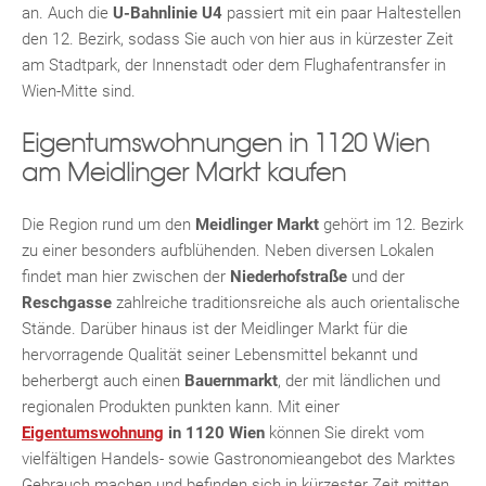
an. Auch die
U-Bahnlinie U4
passiert mit ein paar Haltestellen
den 12. Bezirk, sodass Sie auch von hier aus in kürzester Zeit
am Stadtpark, der Innenstadt oder dem Flughafentransfer in
Wien-Mitte sind.
KLIS
Eigentumswohnungen in 1120 Wien
am Meidlinger Markt kaufen
Die Region rund um den
Meidlinger Markt
gehört im 12. Bezirk
zu einer besonders aufblühenden. Neben diversen Lokalen
findet man hier zwischen der
Niederhofstraße
und der
TE
Reschgasse
zahlreiche traditionsreiche als auch orientalische
Stände. Darüber hinaus ist der Meidlinger Markt für die
hervorragende Qualität seiner Lebensmittel bekannt und
beherbergt auch einen
Bauernmarkt
, der mit ländlichen und
regionalen Produkten punkten kann. Mit einer
Eigentumswohnung
in 1120 Wien
können Sie direkt vom
vielfältigen Handels- sowie Gastronomieangebot des Marktes
Gebrauch machen und befinden sich in kürzester Zeit mitten