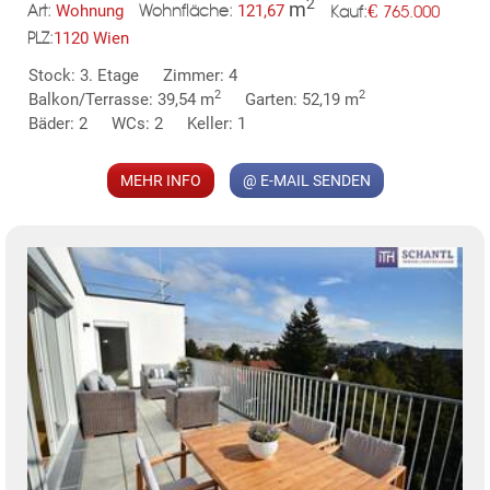
2
m
€
Wohnung
121,67
765.000
Art:
Wohnfläche:
Kauf:
1120 Wien
PLZ:
MER
Stock: 3. Etage
Zimmer: 4
2
2
Balkon/Terrasse: 39,54 m
Garten: 52,19 m
Bäder: 2
WCs: 2
Keller: 1
MEHR INFO
@ E-MAIL SENDEN
KLIS
TE