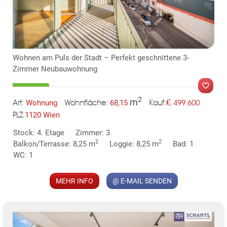
Wohnen am Puls der Stadt – Perfekt geschnittene 3-
Zimmer Neubauwohnung
2
m
€
Wohnung
68,15
499.600
Art:
Wohnfläche:
Kauf:
1120 Wien
PLZ:
MER
Stock: 4. Etage
Zimmer: 3
2
2
Balkon/Terrasse: 8,25 m
Loggie: 8,25 m
Bad: 1
WC: 1
MEHR INFO
@ E-MAIL SENDEN
KLIS