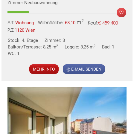
Zimmer Neubauwohnung
2
m
€
Wohnung
68,10
459.400
Art:
Wohnfläche:
Kauf:
1120 Wien
PLZ:
MER
Stock: 4. Etage
Zimmer: 3
2
2
Balkon/Terrasse: 8,25 m
Loggie: 8,25 m
Bad: 1
WC: 1
MEHR INFO
@ E-MAIL SENDEN
KLIS
TE