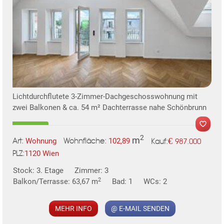
Lichtdurchflutete 3-Zimmer-Dachgeschosswohnung mit
zwei Balkonen & ca. 54 m² Dachterrasse nahe Schönbrunn
2
m
€
Wohnung
102,89
987.000
Art:
Wohnfläche:
Kauf:
1120 Wien
PLZ:
Stock: 3. Etage
Zimmer: 3
2
Balkon/Terrasse: 63,67 m
Bad: 1
WCs: 2
MEHR INFO
@ E-MAIL SENDEN