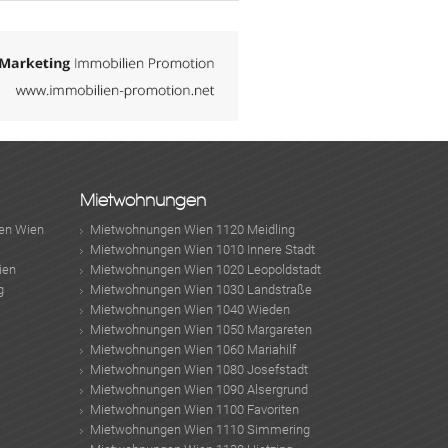
Mietwohnungen
en Wien
Mietwohnungen Wien 1120 Meidling
Mietwohnungen Wien 1010 Innere Stadt
ien
Mietwohnungen Wien 1020 Leopoldstadt
g
Mietwohnungen Wien 1030 Landstraße
Mietwohnungen Wien 1040 Wieden
Mietwohnungen Wien 1050 Margareten
Mietwohnungen Wien 1060 Mariahilf
Mietwohnungen Wien 1080 Josefstadt
Mietwohnungen Wien 1090 Alsergrund
Mietwohnungen Wien 1100 Favoriten
Mietwohnungen Wien 1110 Simmering