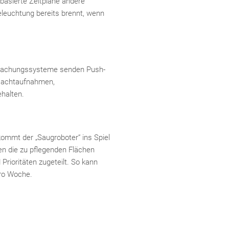
sbasierte Zeitpläne andere
leuchtung bereits brennt, wenn
rwachungssysteme senden Push-
Nachtaufnahmen,
halten.
Fac
Inst
Twi
Pint
Link
kommt der „Saugroboter“ ins Spiel
en die zu pflegenden Flächen
rioritäten zugeteilt. So kann
ro Woche.