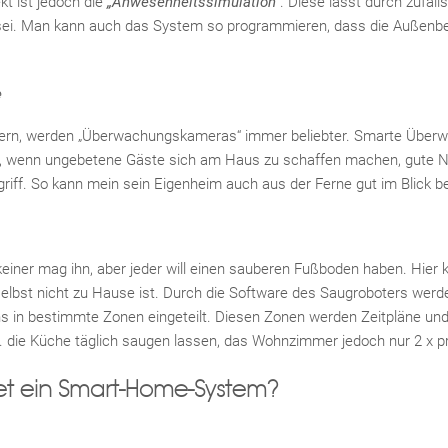
kt ist jedoch die
„Anwesenheitssimulation“
. Diese lässt durch zufall
ei. Man kann auch das System so programmieren, dass die Außenbe
ern, werden „Überwachungskameras“ immer beliebter. Smarte Übe
, wenn ungebetene Gäste sich am Haus zu schaffen machen, gute 
riff. So kann mein sein Eigenheim auch aus der Ferne gut im Blick be
keiner mag ihn, aber jeder will einen sauberen Fußboden haben. Hier 
lbst nicht zu Hause ist. Durch die Software des Saugroboters werd
in bestimmte Zonen eingeteilt. Diesen Zonen werden Zeitpläne und P
die Küche täglich saugen lassen, das Wohnzimmer jedoch nur 2 x p
tet ein Smart-Home-System?