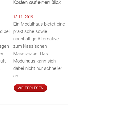
Kosten auf einen Blick
18.11. 2019
Ein Modulhaus bietet eine
d bei
praktische sowie
nachhaltige Alternative
iegen
zum klassischen
en
Massivhaus. Das
uft
Modulhaus kann sich
..
dabei nicht nur schneller
an...
WEITERLESEN
ebo
agr
tter
eres
ed