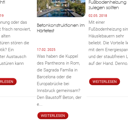
ht!
Fußbodenheizung
zulegen sollten
019
02.05. 2018
nung oder das
Mit einer
Betonkonstruktionen im
 frisch renoviert,
Fußbodenheizung sin
Härtetest
 alten
Häuslebauern sehr
üren stören die
beliebt. Die Vorteile l
tik? Ein
mit dem Energiespar
17.02. 2025
Was haben die Kuppel
ter Austausch
und der staubfreien L
des Pantheons in Rom,
austüren kann
auf der Hand. Denno.
die Sagrada Familia in
Barcelona oder die
ERLESEN
WEITERLESEN
Europabrücke bei
Innsbruck gemeinsam?
Den Baustoff Beton, der
e...
WEITERLESEN