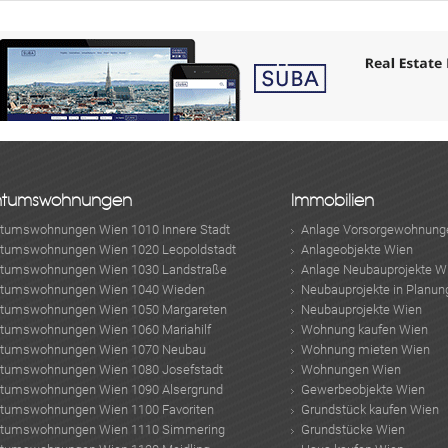
ntumswohnungen
Immobilien
ntumswohnungen Wien 1010 Innere Stadt
Anlage Vorsorgewohnung
ntumswohnungen Wien 1020 Leopoldstadt
Anlageobjekte Wien
ntumswohnungen Wien 1030 Landstraße
Anlage Neubauprojekte W
ntumswohnungen Wien 1040 Wieden
Neubauprojekte in Planun
ntumswohnungen Wien 1050 Margareten
Neubauprojekte Wien
ntumswohnungen Wien 1060 Mariahilf
Wohnung kaufen Wien
ntumswohnungen Wien 1070 Neubau
Wohnung mieten Wien
ntumswohnungen Wien 1080 Josefstadt
Wohnungen Wien
ntumswohnungen Wien 1090 Alsergrund
Gewerbeobjekte Wien
ntumswohnungen Wien 1100 Favoriten
Grundstück kaufen Wien
ntumswohnungen Wien 1110 Simmering
Grundstücke Wien