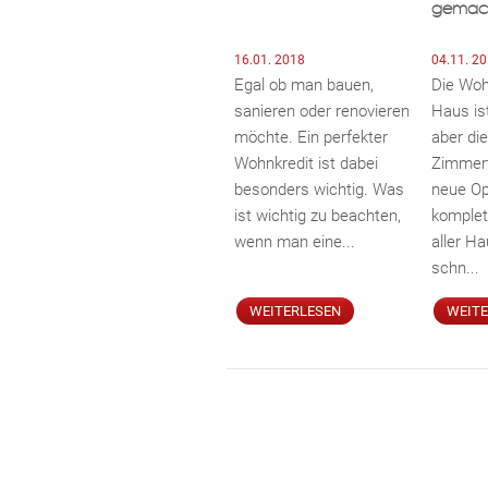
gemac
16.01. 2018
04.11. 2
Egal ob man bauen,
Die Woh
sanieren oder renovieren
Haus ist
möchte. Ein perfekter
aber die
Wohnkredit ist dabei
Zimmert
besonders wichtig. Was
neue Op
ist wichtig zu beachten,
komplet
wenn man eine...
aller H
schn...
WEITERLESEN
WEIT