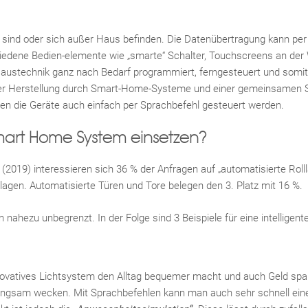
use sind oder sich außer Haus befinden. Die Datenübertragung kann pe
hiedene Bedien-elemente wie „smarte“ Schalter, Touchscreens an de
ustechnik ganz nach Bedarf programmiert, ferngesteuert und somit
er Herstellung durch Smart-Home-Systeme und einer gemeinsamen Sch
en die Geräte auch einfach per Sprachbefehl gesteuert werden.
art Home System einsetzen?
(2019) interessieren sich 36 % der Anfragen auf „automatisierte Rolll
agen. Automatisierte Türen und Tore belegen den 3. Platz mit 16 %.
 nahezu unbegrenzt. In der Folge sind 3 Beispiele für eine intelligen
novatives Lichtsystem den Alltag bequemer macht und auch Geld spar
angsam wecken. Mit Sprachbefehlen kann man auch sehr schnell ei