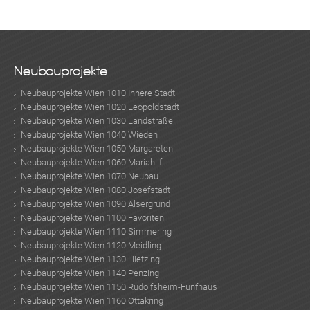
Neubauprojekte
Neubauprojekte Wien 1010 Innere Stadt
Neubauprojekte Wien 1020 Leopoldstadt
Neubauprojekte Wien 1030 Landstraße
Neubauprojekte Wien 1040 Wieden
Neubauprojekte Wien 1050 Margareten
Neubauprojekte Wien 1060 Mariahilf
Neubauprojekte Wien 1070 Neubau
Neubauprojekte Wien 1080 Josefstadt
Neubauprojekte Wien 1090 Alsergrund
Neubauprojekte Wien 1100 Favoriten
Neubauprojekte Wien 1110 Simmering
Neubauprojekte Wien 1120 Meidling
Neubauprojekte Wien 1130 Hietzing
Neubauprojekte Wien 1140 Penzing
Neubauprojekte Wien 1150 Rudolfsheim-Fünfhaus
Neubauprojekte Wien 1160 Ottakring