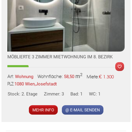
MÖBLIERTE 3 ZIMMER MIETWOHNUNG IM 8. BEZIRK
2
m
€
Wohnung
58,50
1.300
Art:
Wohnfläche:
Miete:
1080 Wien,Josefstadt
PLZ:
Stock: 2. Etage
Zimmer: 3
Bad: 1
WC: 1
MEHR INFO
@ E-MAIL SENDEN