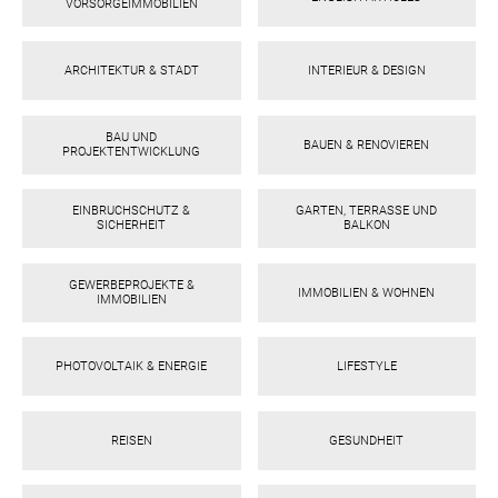
VORSORGEIMMOBILIEN
ARCHITEKTUR & STADT
INTERIEUR & DESIGN
BAU UND
BAUEN & RENOVIEREN
PROJEKTENTWICKLUNG
EINBRUCHSCHUTZ &
GARTEN, TERRASSE UND
SICHERHEIT
BALKON
GEWERBEPROJEKTE &
ok
am
t
in
up
IMMOBILIEN & WOHNEN
IMMOBILIEN
PHOTOVOLTAIK & ENERGIE
LIFESTYLE
REISEN
GESUNDHEIT