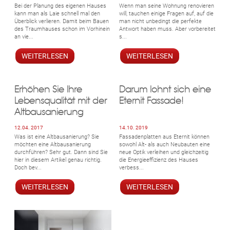
Bei der Planung des eigenen Hauses
Wenn man seine Wohnung renovieren
kann man als Laie schnell mal den
will, tauchen einige Fragen auf, auf die
Überblick verlieren. Damit beim Bauen
man nicht unbedingt die perfekte
des Traumhauses schon im Vorhinein
Antwort haben muss. Aber vorbereitet
an vie...
s...
WEITERLESEN
WEITERLESEN
Erhöhen Sie Ihre
Darum lohnt sich eine
Lebensqualität mit der
Eternit Fassade!
Altbausanierung
12.04. 2017
14.10. 2019
Was ist eine Altbausanierung? Sie
Fassadenplatten aus Eternit können
möchten eine Altbausanierung
sowohl Alt- als auch Neubauten eine
durchführen? Sehr gut. Dann sind Sie
neue Optik verleihen und gleichzeitig
hier in diesem Artikel genau richtig.
die Energieeffizienz des Hauses
Doch bev...
verbess...
WEITERLESEN
WEITERLESEN