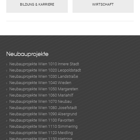
BILDUNG & KARRIERE
WIRTSCHAFT
Neubauprojekte
Neubauprojekte Wien 1010 Innere Stadt
Neubauprojekte Wien 1020 Leopoldstadt
Neubauprojekte Wien 1030 Landstraße
Neubauprojekte Wien 1040 Wieden
Neubauprojekte Wien 1050 Margareten
Neubauprojekte Wien 1060 Mariahilf
Neubauprojekte Wien 1070 Neubau
Neubauprojekte Wien 1080 Josefstadt
Neubauprojekte Wien 1090 Alsergrund
Neubauprojekte Wien 1100 Favoriten
Neubauprojekte Wien 1110 Simmering
Neubauprojekte Wien 1120 Meidling
Neubauprojekte Wien 1130 Hietzing