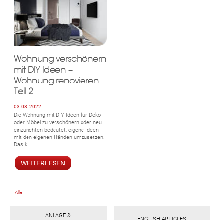
Wohnung verschönern
mit DIY Ideen –
Wohnung renovieren
Teil 2
03.08. 2022
Die Wohnung mit DIY-Ideen für Deko
oder Möbel zu verschönern oder neu
einzurichten bedeutet, eigene Ideen
mit den eigenen Händen umzusetzen.
Das k...
WEITERLESEN
Alle
ANLAGE &
ENGLISH ARTICLES