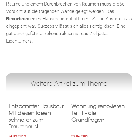
ebo
agr
tter
eres
ed
ats
Räume und einem Durchbrechen von Räumen muss große
Vorsicht auf die tragenden Wände gelegt werden. Das
Renovieren
eines Hauses nimmt oft mehr Zeit in Anspruch als
eingeplant war. Sukzessiv lässt sich alles richtig lösen. Eine
gut durchgeführte Rekonstruktion ist das Ziel jedes
Eigentümers.
Weitere Artikel zum Thema
Entspannter Hausbau:
Wohnung renovieren
Mit diesen Ideen
Teil 1 - die
schneller zum
Grundfragen
Traumhaus!
24.09. 2019
29.04. 2022