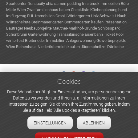
Sportcenter Donaucity
chia samen pudding
Innsbruck Immobilien
Büro
Miete Wien
Zweifamilienhaus bauen
Checkliste Küchenplanung
hund
im flugzeug
EHL Immobilien GmbH
Wintergarten Holz
Schweiz Urlaub
Wünschelrute
Steinmauer garten
Sommergarten kaufen
Präsentation
Bauträger Neubauprojekte
Mautner-Markhof-Grunde
Schlosspark
Schönbrunn
Gartenwohnung
Transsibirische Eisenbahn Ticket
Pool
winterfest
Breiteneder Immobilien
Anlegerwohnung
Gewerbeprojekte
Wien
Reihenhaus Niederösterreich kaufen
Jägerschnitzel
Dänische
Insel
Cookies
WERBEN UND INSERIEREN
Diese Website benötigt Ihr Einverständnis, um personenbezogene
Daten zu verwenden und Ihnen u. a. Informationen zu Ihren
Newsletter abonnieren
Interessen zu zeigen. Sie können Ihre
Zustimmung
geben, indem
Sie auf das Feld "Alle Cookies akzeptieren" klicken.
Datenschutzerklärung
EINSTELLUNGEN
ABLEHNEN
Cookie-Einstellungen
Impressum