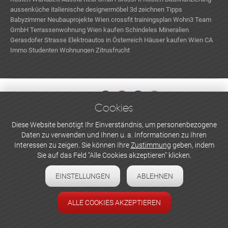
aussenküche
italienische designermöbel
3d zeichnen
Tipps
Babyzimmer
Neubauprojekte Wien
crossfit trainingsplan
Wohn3 Team
GmbH
Terrassenwohnung Wien kaufen
Schindeles Mineralien
Gerasdofer Strasse
Elektroautos in Österreich
Häuser kaufen Wien
CA
Immo
Studenten Wohnungen
Zitrusfrucht
Cookies
WERBEN UND INSERIEREN
Diese Website benötigt Ihr Einverständnis, um personenbezogene
Daten zu verwenden und Ihnen u. a. Informationen zu Ihren
Newsletter abonnieren
Interessen zu zeigen. Sie können Ihre
Zustimmung
geben, indem
Sie auf das Feld "Alle Cookies akzeptieren" klicken.
Datenschutzerklärung
EINSTELLUNGEN
ABLEHNEN
Cookie-Einstellungen
Impressum
ALLE COOKIES AKZEPTIEREN