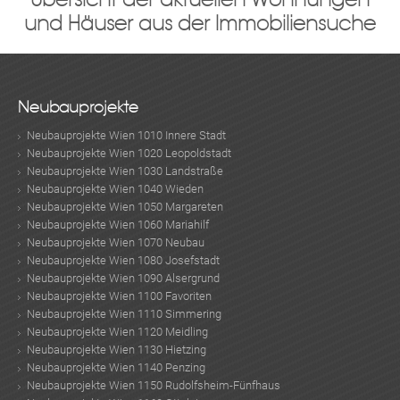
und Häuser aus der Immobiliensuche
Neubauprojekte
Neubauprojekte Wien 1010 Innere Stadt
Neubauprojekte Wien 1020 Leopoldstadt
Neubauprojekte Wien 1030 Landstraße
Neubauprojekte Wien 1040 Wieden
Neubauprojekte Wien 1050 Margareten
Neubauprojekte Wien 1060 Mariahilf
Neubauprojekte Wien 1070 Neubau
Neubauprojekte Wien 1080 Josefstadt
Neubauprojekte Wien 1090 Alsergrund
Neubauprojekte Wien 1100 Favoriten
Neubauprojekte Wien 1110 Simmering
Neubauprojekte Wien 1120 Meidling
Neubauprojekte Wien 1130 Hietzing
Neubauprojekte Wien 1140 Penzing
Neubauprojekte Wien 1150 Rudolfsheim-Fünfhaus