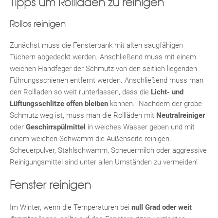
Tipps um Rollläden zu reinigen
ebo
agr
tter
eres
ed
ats
Rollos reinigen
Zunächst muss die Fensterbank mit alten saugfähigen
Tüchern abgedeckt werden. Anschließend muss mit einem
weichen Handfeger der Schmutz von den seitlich liegenden
Führungsschienen entfernt werden. Anschließend muss man
den Rollladen so weit runterlassen, dass die
Licht- und
Lüftungsschlitze offen bleiben
können. Nachdem der grobe
Schmutz weg ist, muss man die Rollläden mit
Neutralreiniger
oder
Geschirrspülmittel
in weiches Wasser geben und mit
einem weichen Schwamm die Außenseite reinigen.
Scheuerpulver, Stahlschwamm, Scheuermilch oder aggressive
Reinigungsmittel sind unter allen Umständen zu vermeiden!
Fenster reinigen
Im Winter, wenn die Temperaturen bei
null Grad
oder weit