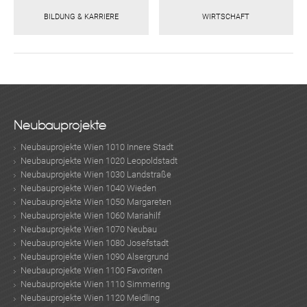
BILDUNG & KARRIERE
WIRTSCHAFT
Neubauprojekte
Neubauprojekte Wien 1010 Innere Stadt
Neubauprojekte Wien 1020 Leopoldstadt
Neubauprojekte Wien 1030 Landstraße
Neubauprojekte Wien 1040 Wieden
Neubauprojekte Wien 1050 Margareten
Neubauprojekte Wien 1060 Mariahilf
Neubauprojekte Wien 1070 Neubau
Neubauprojekte Wien 1080 Josefstadt
Neubauprojekte Wien 1090 Alsergrund
Neubauprojekte Wien 1100 Favoriten
Neubauprojekte Wien 1110 Simmering
Neubauprojekte Wien 1120 Meidling