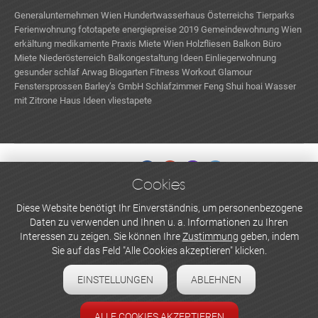
Generalunternehmen Wien
Hundertwasserhaus
Österreichs Tierparks
Ferienwohnung
fototapete
energiepreise 2019
Gemeindewohnung Wien
erkältung medikamente
Praxis Miete Wien
Holzfliesen Balkon
Büro
Miete Niederösterreich
Balkongestaltung Ideen
Einliegerwohnung
gesunder schlaf
Arwag
Biogarten
Fitness Workout
Glamour
Fenstersprossen
Barley’s GmbH
Schlafzimmer Feng Shui
hoai
Wasser
mit Zitrone
Haus Ideen
vliestapete
Cookies
WERBEN UND INSERIEREN
Diese Website benötigt Ihr Einverständnis, um personenbezogene
Daten zu verwenden und Ihnen u. a. Informationen zu Ihren
Newsletter abonnieren
Interessen zu zeigen. Sie können Ihre
Zustimmung
geben, indem
Sie auf das Feld "Alle Cookies akzeptieren" klicken.
Datenschutzerklärung
EINSTELLUNGEN
ABLEHNEN
Cookie-Einstellungen
Impressum
ALLE COOKIES AKZEPTIEREN