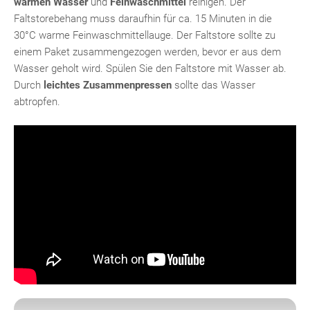
warmen Wasser
und
Feinwaschmittel
reinigen. Der
Faltstorebehang muss daraufhin für ca. 15 Minuten in die
30°C warme Feinwaschmittellauge. Der Faltstore sollte zu
einem Paket zusammengezogen werden, bevor er aus dem
Wasser geholt wird. Spülen Sie den Faltstore mit Wasser ab.
Durch
leichtes Zusammenpressen
sollte das Wasser
abtropfen.