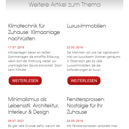
Weitere Artikel zum Thema
Klimatechnik für
Luxus-Immobilien
Zuhause: Klimaanlage
nachrüsten
17.07. 2019
22.03. 2016
Klimaanlagen bieten an heißen
Die Mehrheit von uns hat irgendwann
Sommertagen die erhoffte Erlösung,
mal von luxuriösem Wohnen geträumt.
wenn sich die Wohnung wieder zur
In Österreich gibt es viele
unerträglichen Sauna entwickelt. Doch
Luxusimmobilien, die die
kann Klimate...
Anforderungen an luxuri...
ok
am
t
in
up
WEITERLESEN
WEITERLESEN
Minimalismus als
Fenstersprossen:
Lebensstil: Architektur,
Nostalgie für Ihr
Interieur & Design
Zuhause
09.07. 2021
24.05. 2018
Es gibt viele Gründe dafür, warum die
Mit Fenstersprossen verbindet man