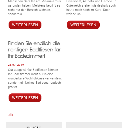
Menschen Gefallen am Minimalismus
Exklusivität, Ästhetik und Historie. In
gefunden haben. Meistens betrifft es
Österreich stehen sie deshalb auch
nicht nur den Bereich Wohnen,
heute noch hoch im Kurs. Doch
sondern a...
welche Un...
WEITERLESEN
WEITERLESEN
Finden Sie endlich die
richtigen Badfliesen für
Ihr Badezimmer!
26.07. 2019
Gut ausgewählte Badfliesen können
Ihr Badezimmer nicht nur in eine
wunderbare Wohlfühloase verwandeln,
sondern ein kleines Bad sogar optisch
größer...
WEITERLESEN
Alle
ANLAGE &