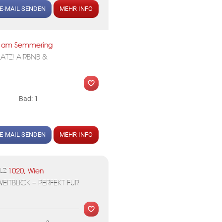
E-MAIL SENDEN
MEHR INFO
MER
us am Semmering
TZ! AIRBNB &
Bad: 1
E-MAIL SENDEN
MEHR INFO
MER
1020, Wien
LZ:
ITBLICK – PERFEKT FÜR