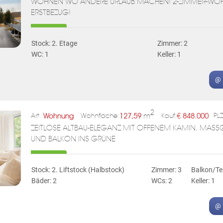
WOHNEN WO ANDERE URLAUB MACHEN! 2-ZIMMER-WOHN
ERSTBEZUG!
Stock: 2. Etage
Zimmer: 2
WC: 1
Keller: 1
@ 
2
Wohnung
127,59
m
€
848.000
Art:
Wohnfläche:
Kauf:
PLZ
ZEITLOSE ALTBAU-ELEGANZ MIT OFFENEM KAMIN, MASS
UND BALKON INS GRÜNE
Stock: 2. Liftstock (Halbstock)
Zimmer: 3
Balkon/Te
Bäder: 2
WCs: 2
Keller: 1
@ 