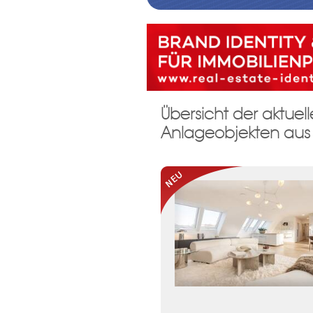
Registrieren 
Übersicht der aktu
Damit wir ihre Anfrage verarbei
Anlageobjekten aus 