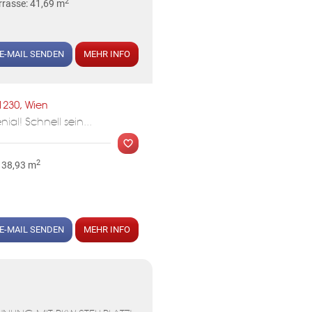
2
rrasse: 41,69 m
E-MAIL SENDEN
MEHR INFO
MER
1230, Wien
l! Schnell sein...
2
 38,93 m
E-MAIL SENDEN
MEHR INFO
MER