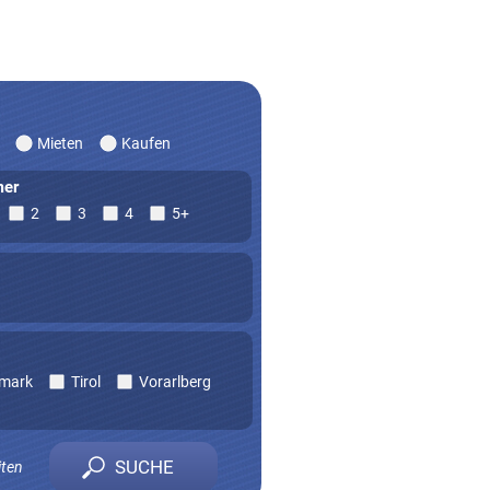
Mieten
Kaufen
er
2
3
4
5+
rmark
Tirol
Vorarlberg
iten