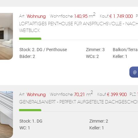
2
Wohnung
140,95
m
€
1.749.000
Art:
Wohnfläche:
Kauf:
P
LOFTARTIGES PENTHOUSE FÜR ANSPRUCHSVOLLE - NAC
WEITBLICK
Stock: 2. DG / Penthouse
Zimmer: 3
Balkon/Terra
Bäder: 2
WCs: 2
Keller: 1
@ 
2
Wohnung
70,21
m
€
399.900
Art:
Wohnfläche:
Kauf:
PLZ:
GENERALSANIERT - PERFEKT AUFGETEILTE DACHGESCH
Stock: 1. DG
Zimmer: 2
WC: 1
Keller: 1