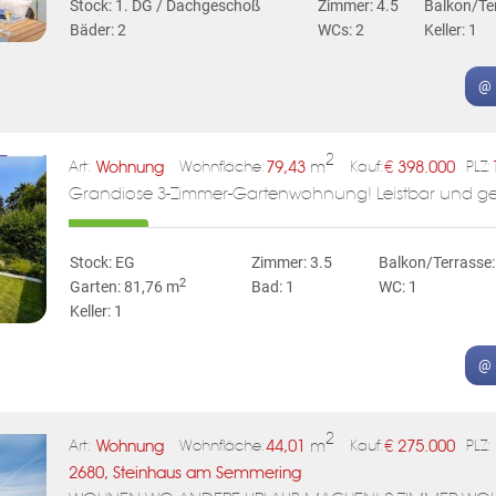
Stock: 1. DG / Dachgeschoß
Zimmer: 4.5
Balkon/Te
Bäder: 2
WCs: 2
Keller: 1
@ 
2
Wohnung
79,43
m
€
398.000
Art:
Wohnfläche:
Kauf:
PLZ:
Grandiose 3-Zimmer-Gartenwohnung! Leistbar und genia
Stock: EG
Zimmer: 3.5
Balkon/Terrasse:
2
Garten: 81,76 m
Bad: 1
WC: 1
Keller: 1
@ 
2
Wohnung
44,01
m
€
275.000
Art:
Wohnfläche:
Kauf:
PLZ:
2680, Steinhaus am Semmering