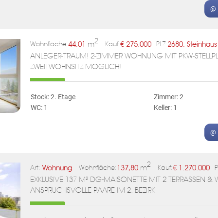
@ 
2
44,01
m
€
275.000
2680, Steinha
Wohnfläche:
Kauf:
PLZ:
ANLEGER-TRAUM! 2-ZIMMER WOHNUNG MIT PKW-STELLPLA
ZWEITWOHNSITZ MÖGLICH!
Stock: 2. Etage
Zimmer: 2
WC: 1
Keller: 1
@ 
2
Wohnung
137,80
m
€
1.270.000
Art:
Wohnfläche:
Kauf:
P
EXKLUSIVE 137 M² DG-MAISONETTE MIT 2 TERRASSEN & WE
ANSPRUCHSVOLLE PAARE IM 2. BEZIRK