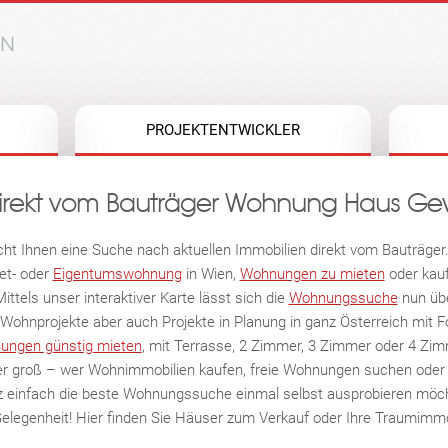
Jump to navigation
PROJEKTENTWICKLER
irekt vom Bauträger Wohnung Haus Ge
t Ihnen eine Suche nach aktuellen Immobilien direkt vom Bauträger.
et- oder
Eigentumswohnung
in Wien,
Wohnungen zu mieten
oder kauf
tels unser interaktiver Karte lässt sich die
Wohnungssuche
nun übe
Wohnprojekte aber auch Projekte in Planung in ganz Österreich mit 
ungen günstig mieten
, mit Terrasse, 2 Zimmer, 3 Zimmer oder 4 Zim
er groß – wer Wohnimmobilien kaufen, freie Wohnungen suchen oder f
 einfach die beste Wohnungssuche einmal selbst ausprobieren möc
e Gelegenheit! Hier finden Sie Häuser zum Verkauf oder Ihre Traumimm