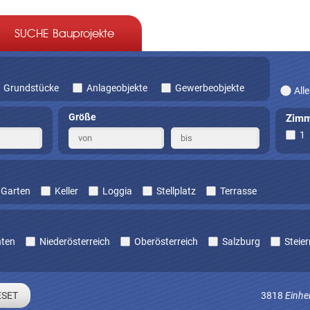
SUCHE Bauprojekte
Grundstücke
Anlageobjekte
Gewerbeobjekte
Alle
Größe
Zimm
1
Garten
Keller
Loggia
Stellplatz
Terrasse
nten
Niederösterreich
Oberösterreich
Salzburg
Steie
3818
Einhe