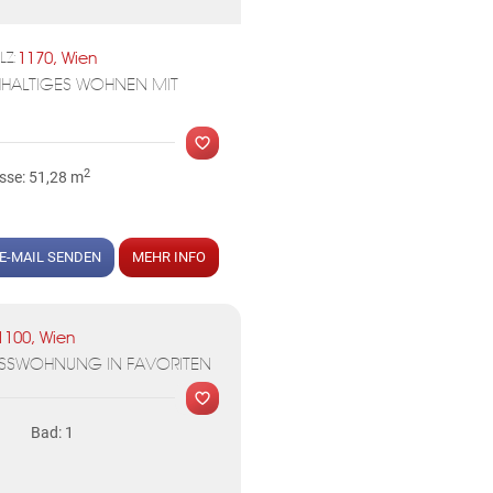
1170, Wien
LZ:
HHALTIGES WOHNEN MIT
2
sse: 51,28 m
E-MAIL SENDEN
MEHR INFO
1100, Wien
OSSWOHNUNG IN FAVORITEN
Bad: 1