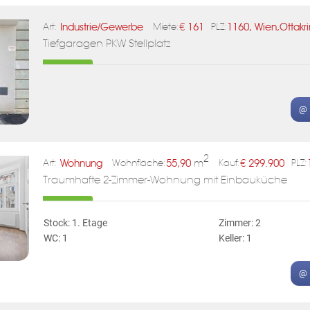
Industrie/Gewerbe
€
161
1160, Wien,Ottakr
Art:
Miete:
PLZ:
Tiefgaragen PKW Stellplatz
@ 
2
Wohnung
55,90
m
€
299.900
Art:
Wohnfläche:
Kauf:
PLZ:
Traumhafte 2-Zimmer-Wohnung mit Einbauküche
Stock: 1. Etage
Zimmer: 2
WC: 1
Keller: 1
@ 