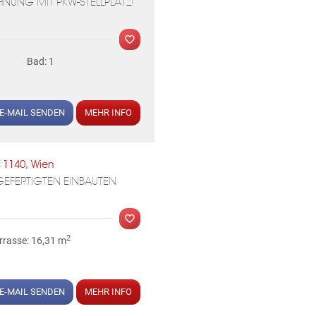
UNG MIT PKW-STELLPLATZ!
Bad: 1
E-MAIL SENDEN
MEHR INFO
MER
1140, Wien
:
GEFERTIGTEN EINBAUTEN
2
rrasse: 16,31 m
MER
E-MAIL SENDEN
MEHR INFO