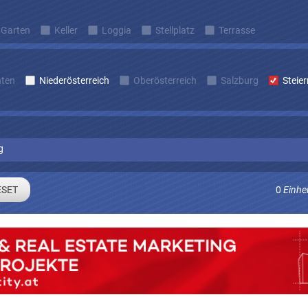
Garten
Keller
Loggia
Stellplatz
Terrasse
nten
Niederösterreich
Oberösterreich
Salzburg
Steie
g
0
Einhe
Sie sich um laufend Angebote die zu Ihren Suchkriterien passe
E-mail