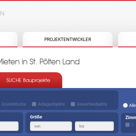
Jump to navigation
PROJEKTENTWICKLER
ten in St. Pölten Land
SUCHE Bauprojekte
Grundstücke
Anlageobjekte
Gewerbeobjekte
Alle
Größe
Zimm
1