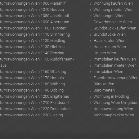
ntumswohnungen Wien 1060 Mariahilf
Wohnung kaufen Wien
ntumswohnungen Wien 1070 Neubau
Wohnung mieten Wien
ntumswohnungen Wien 1080 Josefstadt
Wohnungen Wien
ntumswohnungen Wien 1090 Alsergrund
Gewerbeobjekte Wien
ntumswohnungen Wien 1100 Favoriten
Grundstück kaufen Wien
ntumswohnungen Wien 1110 Simmering
Grundstücke Wien
ntumswohnungen Wien 1120 Meidling
Haus kaufen Wien
ntumswohnungen Wien 1130 Hietzing
Haus mieten Wien
ntumswohnungen Wien 1140 Penzing
Häuser Wien
ntumswohnungen Wien 1150 Rudolfsheim-
Immobilien kaufen Wien
haus
Immobilien mieten Wien
ntumswohnungen Wien 1160 Ottakring
Immobilien Wien
ntumswohnungen Wien 1170 Hernals
Eigentumswohnung Wien
ntumswohnungen Wien 1180 Währing
Büro kaufen
ntumswohnungen Wien 1190 Döbling
Büro mieten
ntumswohnungen Wien 1200 Brigittenau
Wohnung in Mödling
ntumswohnungen Wien 1210 Floridsdorf
Wohnung Wien Umgebun
ntumswohnungen Wien 1220 Donaustadt
Neubauwohnung Wien
ntumswohnungen Wien 1230 Liesing
Wohnbauprojekte Wien