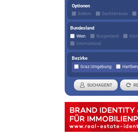
Optionen
Balkon
Dachterrasse
Bundesland
Wien
Burgenland
Kär
International
Bezirke
Graz Umgebung
Hartber
SUCHAGENT
Registrieren 