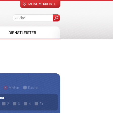
MEINE MERKLISTE
DIENSTLEISTER
Mieten
Kaufen
er
2
3
4
5+