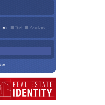
rmark
Tirol
Vorarlberg
iten
n zu erhalten.