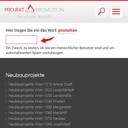
Jump to navigation
Hier tragen Sie ein das Wort:
promotion
Ein Zweck zu testen, ob Sie ein menschlicher Benutzer sind und um
automatisierten Spam vorzubeugen.
Neubauprojekte
Neubauprojekte Wien 1010 Innere Stadt
Neubauprojekte Wien 1020 Leopoldstadt
Neubauprojekte Wien 1030 Landstraße
Neubauprojekte Wien 1040 Wieden
Neubauprojekte Wien 1050 Margareten
Neubauprojekte Wien 1060 Mariahilf
Neubauprojekte Wien 1070 Neubau
Neubauprojekte Wien 1080 Josefstadt