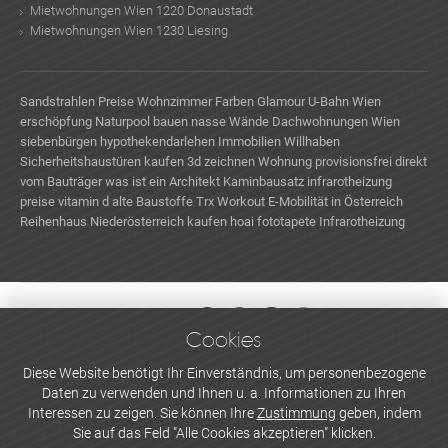
Mietwohnungen Wien 1220 Donaustadt
Mietwohnungen Wien 1230 Liesing
Sandstrahlen Preise
Wohnzimmer Farben
Glamour
U-Bahn Wien
erschöpfung
Naturpool bauen
nasse Wände
Dachwohnungen Wien
siebenbürgen
hypothekendarlehen
Immobilien Willhaben
Sicherheitshaustüren kaufen
3d zeichnen
Wohnung provisionsfrei direkt
vom Bauträger
was ist ein Architekt
Kaminbausatz
infrarotheizung
preise
vitamin d
alte Baustoffe
Trx Workout
E-Mobilität in Österreich
Reihenhaus Niederösterreich kaufen
hoai
fototapete
Infrarotheizung
Cookies
WERBEN UND INSERIEREN
Diese Website benötigt Ihr Einverständnis, um personenbezogene
Daten zu verwenden und Ihnen u. a. Informationen zu Ihren
Newsletter abonnieren
Interessen zu zeigen. Sie können Ihre
Zustimmung
geben, indem
Sie auf das Feld "Alle Cookies akzeptieren" klicken.
Datenschutzerklärung