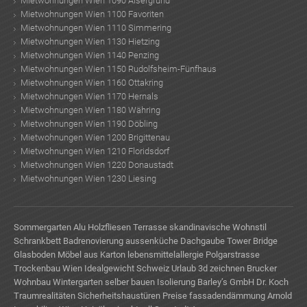
Mietwohnungen Wien 1090 Alsergrund
Mietwohnungen Wien 1100 Favoriten
Mietwohnungen Wien 1110 Simmering
Mietwohnungen Wien 1130 Hietzing
Mietwohnungen Wien 1140 Penzing
Mietwohnungen Wien 1150 Rudolfsheim-Fünfhaus
Mietwohnungen Wien 1160 Ottakring
Mietwohnungen Wien 1170 Hernals
Mietwohnungen Wien 1180 Währing
Mietwohnungen Wien 1190 Döbling
Mietwohnungen Wien 1200 Brigittenau
Mietwohnungen Wien 1210 Floridsdorf
Mietwohnungen Wien 1220 Donaustadt
Mietwohnungen Wien 1230 Liesing
Sommergarten Alu
Holzfliesen Terrasse
skandinavische Wohnstil
Schrankbett
Badrenovierung
aussenküche
Dachgaube
Tower Bridge
Glasboden
Möbel aus Karton
lebensmittelallergie
Polgarstrasse
Trockenbau Wien
Idealgewicht
Schweiz Urlaub
3d zeichnen
Brucker
Wohnbau
Wintergarten selber bauen
Isolierung
Barley’s GmbH
Dr. Koch
Traumrealitäten
Sicherheitshaustüren Preise
fassadendämmung
Arnold