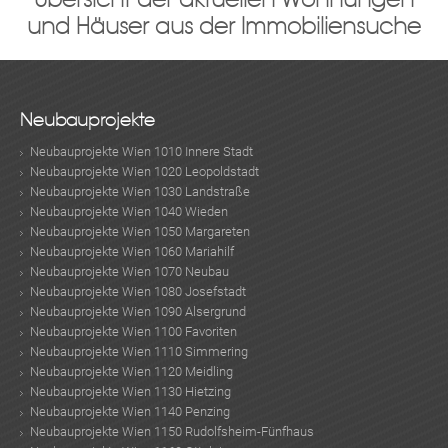
und Häuser aus der Immobiliensuche
Neubauprojekte
Neubauprojekte Wien 1010 Innere Stadt
Neubauprojekte Wien 1020 Leopoldstadt
Neubauprojekte Wien 1030 Landstraße
Neubauprojekte Wien 1040 Wieden
Neubauprojekte Wien 1050 Margareten
Neubauprojekte Wien 1060 Mariahilf
Neubauprojekte Wien 1070 Neubau
Neubauprojekte Wien 1080 Josefstadt
Neubauprojekte Wien 1090 Alsergrund
Neubauprojekte Wien 1100 Favoriten
Neubauprojekte Wien 1110 Simmering
Neubauprojekte Wien 1120 Meidling
Neubauprojekte Wien 1130 Hietzing
Neubauprojekte Wien 1140 Penzing
Neubauprojekte Wien 1150 Rudolfsheim-Fünfhaus