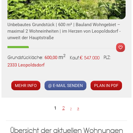
Unbebautes Grundstück | 600 m² | Bauland Wohngebiet –
KLIS
maximal 2 Wohneinheiten | im Herzen von Leopoldsdorf -
unweit der Hauptstraße
2
m
€
600,00
547.000
Grundstückläche:
PLZ:
Kauf:
2333 Leopoldsdorf
MER
MEHR INFO
@ E-MAIL SENDEN
PLAN IN PDF
S
1
2
›
»
TE
e
i
Übersicht der aktuellen Wohnungen
t