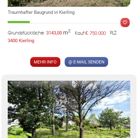
KLIS
Traumhafter Baugrund in Kierling
2
m
€
3143,00
750.000
Grundstückläche:
PLZ:
Kauf:
3400 Kierling
MEHR INFO
@ E-MAIL SENDEN
MER
TE