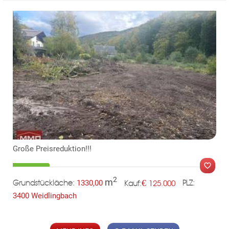
TE
KLIS
Große Preisreduktion!!!
2
m
€
1330,00
125.000
Grundstückläche:
PLZ:
Kauf:
3400 Weidlingbach