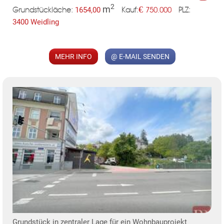
2
m
€
1654,00
750.000
Grundstückläche:
PLZ:
Kauf:
3400 Weidling
MEHR INFO
@ E-MAIL SENDEN
MER
TE
KLIS
Grundstück in zentraler Lage für ein Wohnbauprojekt