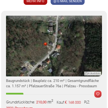
MEHR INFO
@ E-MAIL SENDEN
MER
TE
KLIS
Baugrundstück | Bauplatz ca. 210 m² | Gesamtgrundfläche
ca. 1.157 m² | PfalzauerStraße 76a | Pfalzau - Pressbaum
2
m
€
210,00
168.000
Grundstückläche:
PLZ:
Kauf: