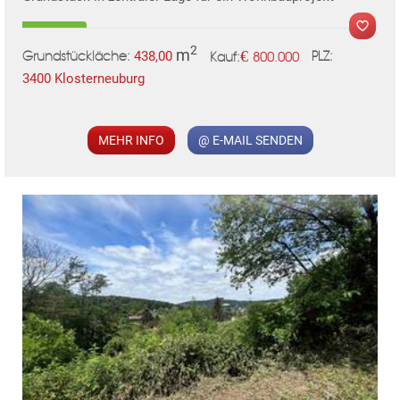
2
m
€
438,00
800.000
Grundstückläche:
PLZ:
Kauf:
3400 Klosterneuburg
MEHR INFO
@ E-MAIL SENDEN
MER
TE