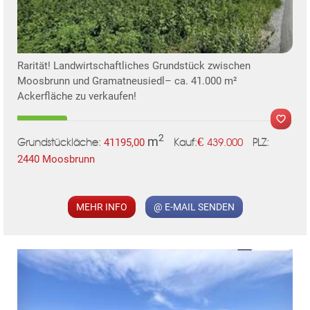
KLIS
Rarität! Landwirtschaftliches Grundstück zwischen
Moosbrunn und Gramatneusiedl– ca. 41.000 m²
Ackerfläche zu verkaufen!
2
m
€
41195,00
439.000
Grundstückläche:
PLZ:
Kauf:
2440 Moosbrunn
MER
MEHR INFO
@ E-MAIL SENDEN
TE