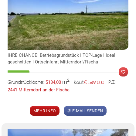
KLIS
IHRE CHANCE: Betriebsgrundstück I TOP-Lage I Ideal
geschnitten I Ortseinfahrt Mitterndorf/Fischa
2
m
€
5134,00
549.000
Grundstückläche:
PLZ:
Kauf:
2441 Mitterndorf an der Fischa
MER
MEHR INFO
@ E-MAIL SENDEN
TE