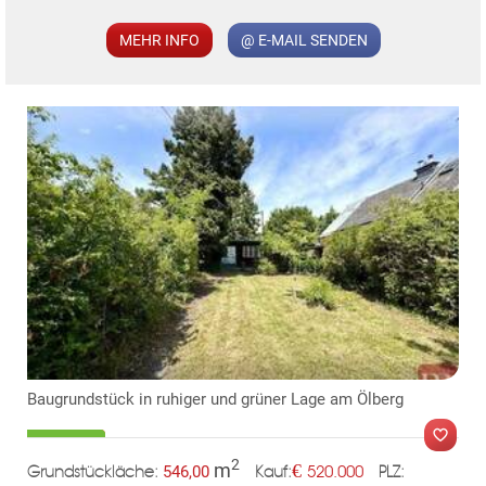
MER
MEHR INFO
@ E-MAIL SENDEN
Baugrundstück in ruhiger und grüner Lage am Ölberg
2
m
€
546,00
520.000
Grundstückläche:
PLZ:
Kauf: