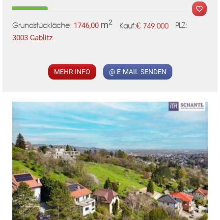
2
m
€
1746,00
749.000
Grundstückläche:
PLZ:
Kauf:
3003 Gablitz
MER
MEHR INFO
@ E-MAIL SENDEN
KLIS