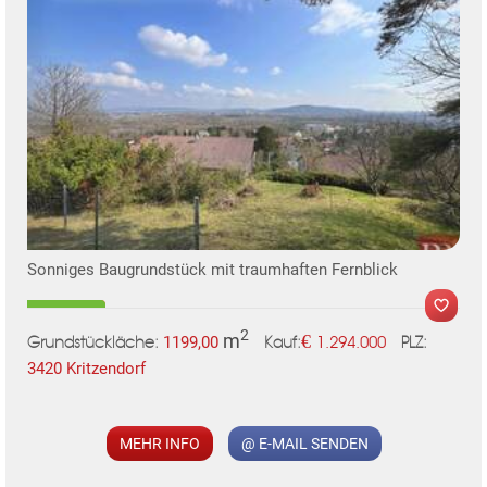
KLIS
Sonniges Baugrundstück mit traumhaften Fernblick
2
m
€
1199,00
1.294.000
Grundstückläche:
PLZ:
Kauf:
3420 Kritzendorf
MEHR INFO
@ E-MAIL SENDEN
MER