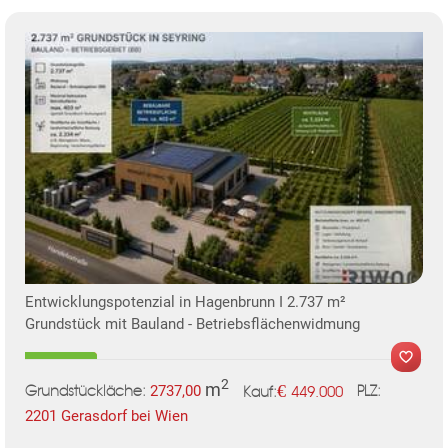
Entwicklungspotenzial in Hagenbrunn I 2.737 m²
Grundstück mit Bauland - Betriebsflächenwidmung
2
m
€
2737,00
449.000
Grundstückläche:
PLZ:
Kauf:
2201 Gerasdorf bei Wien