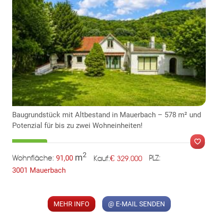
Baugrundstück mit Altbestand in Mauerbach – 578 m² und
Potenzial für bis zu zwei Wohneinheiten!
2
m
€
91,00
329.000
Wohnfläche:
PLZ:
Kauf:
3001 Mauerbach
MER
MEHR INFO
@ E-MAIL SENDEN