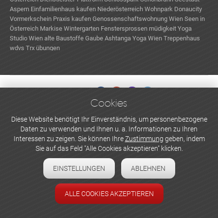
Aspern
Einfamilienhaus kaufen Niederösterreich
Wohnpark Donaucity
Vormerkschein
Praxis kaufen
Genossenschaftswohnung Wien
Seen in
Österreich
Markise Wintergarten
Fenstersprossen
müdigkeit
Yoga
Studio Wien
alte Baustoffe
Gaube
Ashtanga Yoga Wien
Treppenhaus
wdvs
Trx übungen
Cookies
WERBEN UND INSERIEREN
Diese Website benötigt Ihr Einverständnis, um personenbezogene
Daten zu verwenden und Ihnen u. a. Informationen zu Ihren
Newsletter abonnieren
Interessen zu zeigen. Sie können Ihre
Zustimmung
geben, indem
Sie auf das Feld "Alle Cookies akzeptieren" klicken.
Datenschutzerklärung
EINSTELLUNGEN
ABLEHNEN
Cookie-Einstellungen
Impressum
ALLE COOKIES AKZEPTIEREN