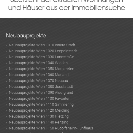
und Häuser aus der Immobiliensuche
Neubauprojekte
Neubauprojekte Wien 1010 Innere Stadt
Neubauprojekte Wien 1020 Leopoldstadt
Neubauprojekte Wien 1030 Landstraße
Neubauprojekte Wien 1040 Wieden
Neubauprojekte Wien 1050 Margareten
Neubauprojekte Wien 1060 Mariahilf
Neubauprojekte Wien 1070 Neubau
Neubauprojekte Wien 1080 Josefstadt
Neubauprojekte Wien 1090 Alsergrund
Neubauprojekte Wien 1100 Favoriten
Neubauprojekte Wien 1110 Simmering
Neubauprojekte Wien 1120 Meidling
Neubauprojekte Wien 1130 Hietzing
Neubauprojekte Wien 1140 Penzing
Neubauprojekte Wien 1150 Rudolfsheim-Fünfhaus