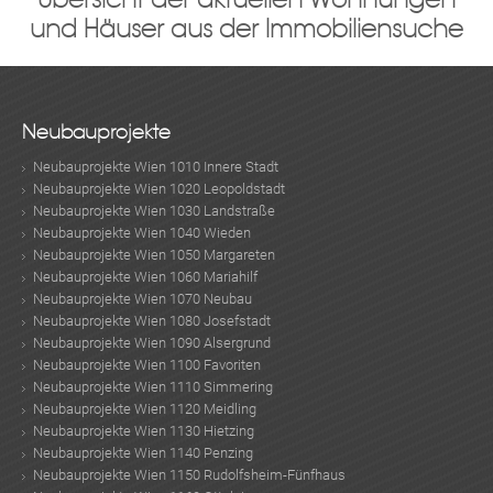
und Häuser aus der Immobiliensuche
Neubauprojekte
Neubauprojekte Wien 1010 Innere Stadt
Neubauprojekte Wien 1020 Leopoldstadt
Neubauprojekte Wien 1030 Landstraße
Neubauprojekte Wien 1040 Wieden
Neubauprojekte Wien 1050 Margareten
Neubauprojekte Wien 1060 Mariahilf
Neubauprojekte Wien 1070 Neubau
Neubauprojekte Wien 1080 Josefstadt
Neubauprojekte Wien 1090 Alsergrund
Neubauprojekte Wien 1100 Favoriten
Neubauprojekte Wien 1110 Simmering
Neubauprojekte Wien 1120 Meidling
Neubauprojekte Wien 1130 Hietzing
Neubauprojekte Wien 1140 Penzing
Neubauprojekte Wien 1150 Rudolfsheim-Fünfhaus