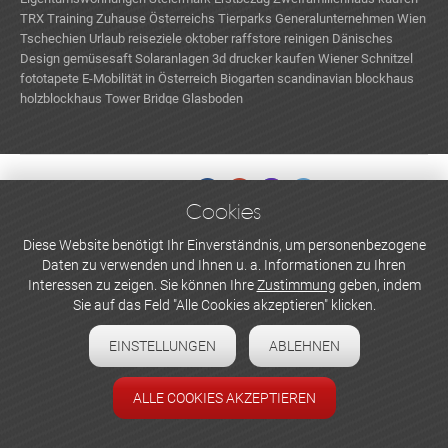
TRX Training Zuhause
Österreichs Tierparks
Generalunternehmen Wien
Tschechien Urlaub
reiseziele oktober
raffstore reinigen
Dänisches
Design
gemüsesaft
Solaranlagen
3d drucker kaufen
Wiener Schnitzel
fototapete
E-Mobilität in Österreich
Biogarten
scandinavian blockhaus
holzblockhaus
Tower Bridge Glasboden
Cookies
WERBEN UND INSERIEREN
Diese Website benötigt Ihr Einverständnis, um personenbezogene
Daten zu verwenden und Ihnen u. a. Informationen zu Ihren
Newsletter abonnieren
Interessen zu zeigen. Sie können Ihre
Zustimmung
geben, indem
Sie auf das Feld "Alle Cookies akzeptieren" klicken.
Datenschutzerklärung
EINSTELLUNGEN
ABLEHNEN
Cookie-Einstellungen
Impressum
ALLE COOKIES AKZEPTIEREN