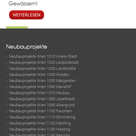
Gewässern!
WEITERLESEN
Neubauprojekte
Neubauprojekte Wien 1010 Innere Stadt
Neubauprojekte Wien 1020 Leopoldstadt
Neubauprojekte Wien 1030 Landstraße
Neubauprojekte Wien 1040 Wieden
Neubauprojekte Wien 1050 Margareten
Neubauprojekte Wien 1060 Mariahilf
Neubauprojekte Wien 1070 Neubau
Neubauprojekte Wien 1080 Josefstadt
Neubauprojekte Wien 1090 Alsergrund
Neubauprojekte Wien 1100 Favoriten
Neubauprojekte Wien 1110 Simmering
Neubauprojekte Wien 1120 Meidling
Neubauprojekte Wien 1130 Hietzing
Neubauprojekte Wien 1140 Penzing