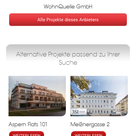
FINANZIERUNGSPARTNER- UNSERE HÄUSER KÖNNEN MIT
WohnQuelle GmbH
EINER FINANZIERUNG UM MONATLICH € 2.850,- GEKAUFT
WERDEN! AUF UNSERER HOMEPAGE FINDEN SIE DAS
Alle Projekte dieses Anbieters
FINANZIERUNGSANGEBOT- WIR BERATEN SIE GERNE.
INFRASTRUKTUR / ENTFERNUNGEN
Alternative Projekte passend zu Ihrer
GESUNDHEIT
Suche
Arzt
ebo
agr
tter
eres
ed
ats
Aspern Flats 101
Meißnergasse 2
WEITERLESEN
WEITERLESEN