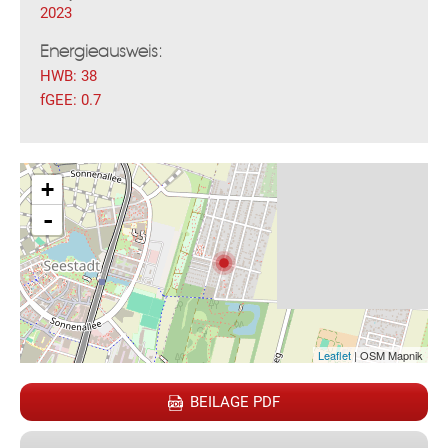
2023
Energieausweis:
HWB:
38
fGEE:
0.7
Fac
Inst
Twi
Pint
Link
Wh
+
-
Leaflet
| OSM Mapnik
BEILAGE PDF