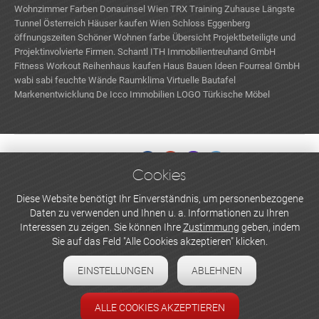
Wohnzimmer Farben
Donauinsel Wien
TRX Training Zuhause
Längste
Tunnel Österreich
Häuser kaufen Wien
Schloss Eggenberg
öffnungszeiten
Schöner Wohnen farbe
Übersicht Projektbeteiligte und
Projektinvolvierte Firmen.
Schantl ITH Immobilientreuhand GmbH
Fitness Workout
Reihenhaus kaufen
Haus Bauen Ideen
Fourreal GmbH
wabi sabi
feuchte Wände
Raumklima
Virtuelle Bautafel
Markenentwicklung
De Icco Immobilien LOGO
Türkische Möbel
Wohnbauprojekte in Wien
Cookies
WERBEN UND INSERIEREN
Diese Website benötigt Ihr Einverständnis, um personenbezogene
Daten zu verwenden und Ihnen u. a. Informationen zu Ihren
Newsletter abonnieren
Interessen zu zeigen. Sie können Ihre
Zustimmung
geben, indem
Sie auf das Feld "Alle Cookies akzeptieren" klicken.
Datenschutzerklärung
EINSTELLUNGEN
ABLEHNEN
Cookie-Einstellungen
Impressum
ALLE COOKIES AKZEPTIEREN