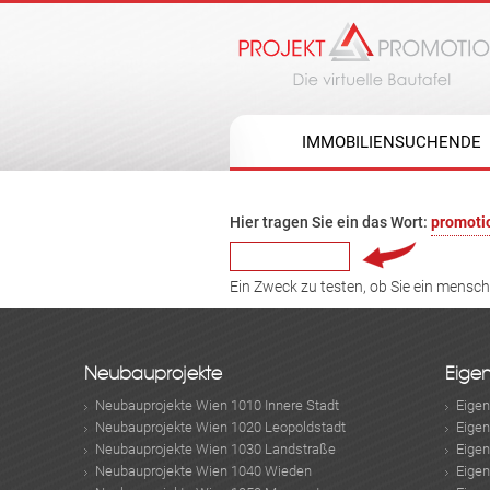
IMMOBILIENSUCHENDE
Hier tragen Sie ein das Wort:
promoti
Ein Zweck zu testen, ob Sie ein mensc
Neubauprojekte
Eige
Neubauprojekte Wien 1010 Innere Stadt
Eige
Neubauprojekte Wien 1020 Leopoldstadt
Eige
Neubauprojekte Wien 1030 Landstraße
Eige
Neubauprojekte Wien 1040 Wieden
Eige