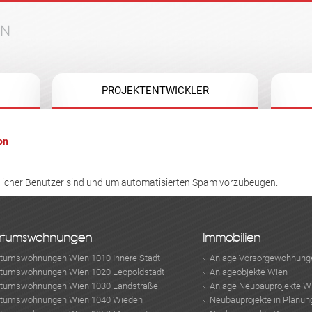
Jump to navigation
PROJEKTENTWICKLER
on
hlicher Benutzer sind und um automatisierten Spam vorzubeugen.
ntumswohnungen
Immobilien
ntumswohnungen Wien 1010 Innere Stadt
Anlage Vorsorgewohnung
ntumswohnungen Wien 1020 Leopoldstadt
Anlageobjekte Wien
ntumswohnungen Wien 1030 Landstraße
Anlage Neubauprojekte W
ntumswohnungen Wien 1040 Wieden
Neubauprojekte in Planun