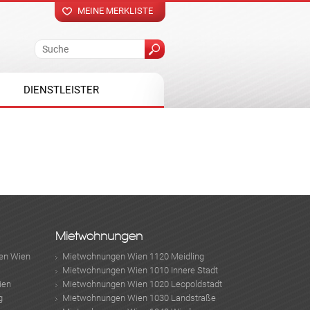
MEINE MERKLISTE
DIENSTLEISTER
Mietwohnungen
en Wien
Mietwohnungen Wien 1120 Meidling
Mietwohnungen Wien 1010 Innere Stadt
ien
Mietwohnungen Wien 1020 Leopoldstadt
g
Mietwohnungen Wien 1030 Landstraße