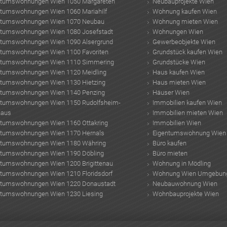
ntumswohnungen Wien 1050 Margareten
Neubauprojekte Wien
ntumswohnungen Wien 1060 Mariahilf
Wohnung kaufen Wien
ntumswohnungen Wien 1070 Neubau
Wohnung mieten Wien
ntumswohnungen Wien 1080 Josefstadt
Wohnungen Wien
ntumswohnungen Wien 1090 Alsergrund
Gewerbeobjekte Wien
ntumswohnungen Wien 1100 Favoriten
Grundstück kaufen Wien
ntumswohnungen Wien 1110 Simmering
Grundstücke Wien
ntumswohnungen Wien 1120 Meidling
Haus kaufen Wien
ntumswohnungen Wien 1130 Hietzing
Haus mieten Wien
ntumswohnungen Wien 1140 Penzing
Häuser Wien
ntumswohnungen Wien 1150 Rudolfsheim-
Immobilien kaufen Wien
haus
Immobilien mieten Wien
ntumswohnungen Wien 1160 Ottakring
Immobilien Wien
ntumswohnungen Wien 1170 Hernals
Eigentumswohnung Wien
ntumswohnungen Wien 1180 Währing
Büro kaufen
ntumswohnungen Wien 1190 Döbling
Büro mieten
ntumswohnungen Wien 1200 Brigittenau
Wohnung in Mödling
ntumswohnungen Wien 1210 Floridsdorf
Wohnung Wien Umgebun
ntumswohnungen Wien 1220 Donaustadt
Neubauwohnung Wien
ntumswohnungen Wien 1230 Liesing
Wohnbauprojekte Wien